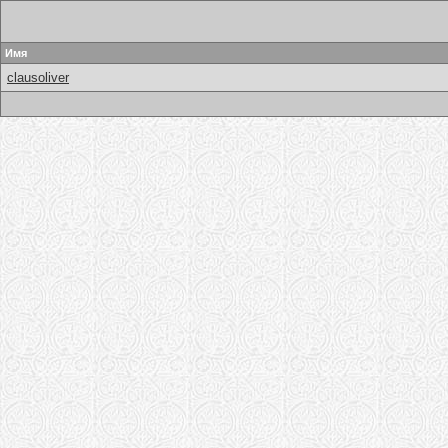
Имя
clausoliver