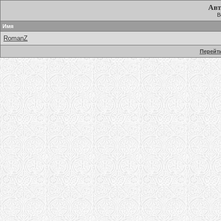
Авт
В
Имя
RomanZ
Перейти