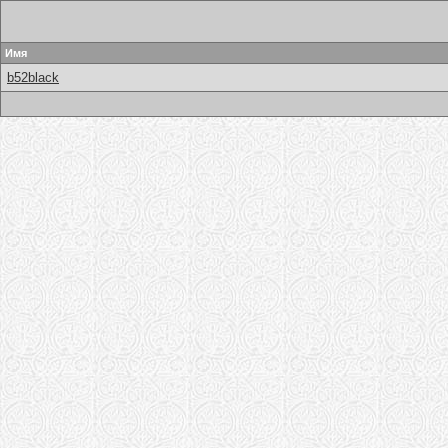
Имя
b52black