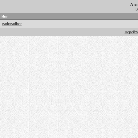
Авт
В
Имя
walowalker
Перейти