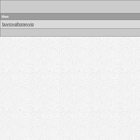
Имя
buyroyalhoneyvip