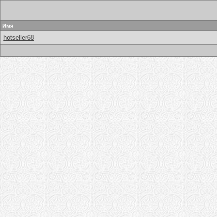
Имя
hotseller68