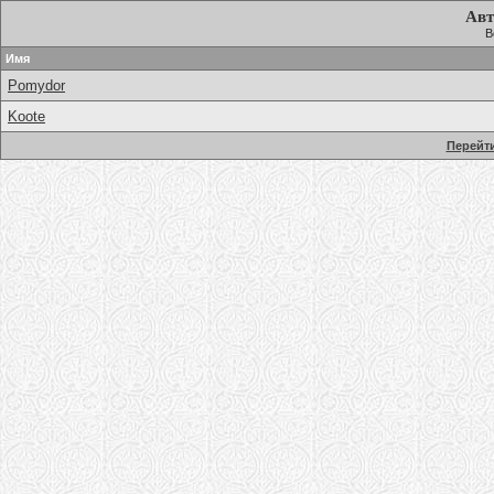
Авт
В
Имя
Pomydor
Koote
Перейти