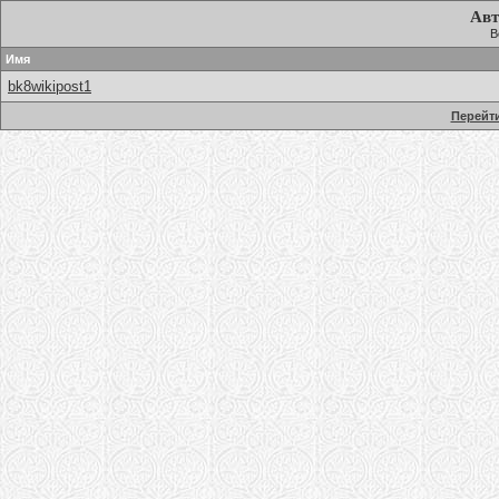
Авт
В
Имя
bk8wikipost1
Перейти