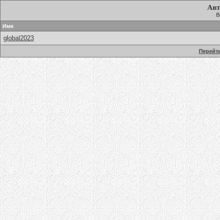
Авт
В
Имя
global2023
Перейти