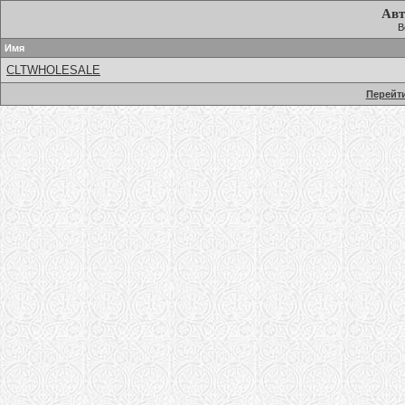
Авт
В
Имя
CLTWHOLESALE
Перейти