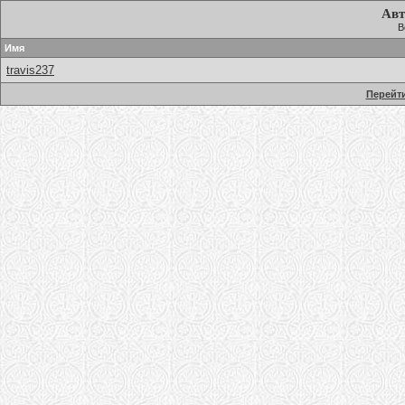
Авт
В
Имя
travis237
Перейти