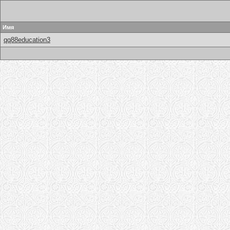
Имя
qq88education3