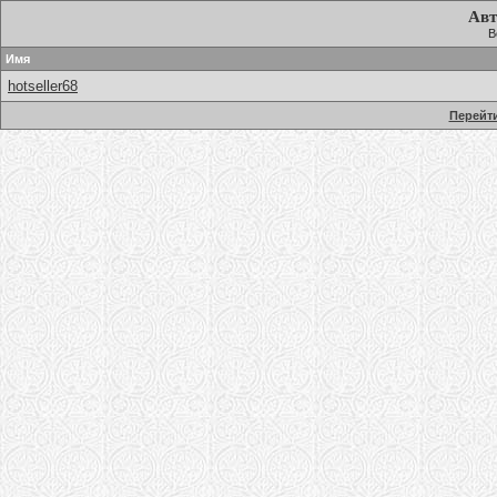
Авт
В
Имя
hotseller68
Перейти