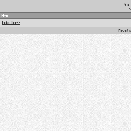
Авт
В
Имя
hotseller68
Перейти