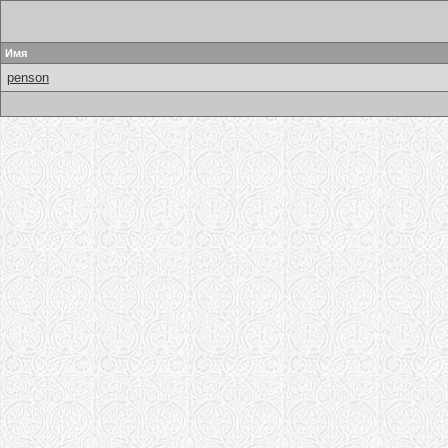
Имя
penson