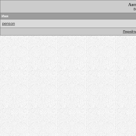
Авт
В
Имя
penson
Перейти