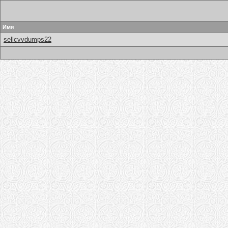
Имя
sellcvvdumps22