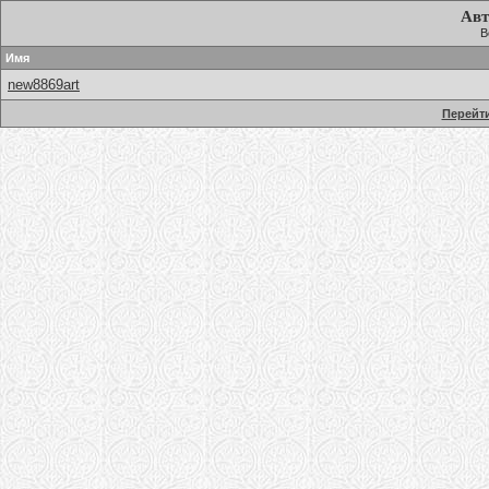
Авт
В
Имя
new8869art
Перейти