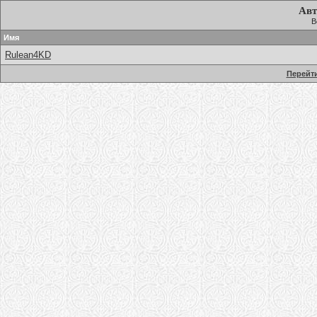
Авт
В
Имя
Rulean4KD
Перейти