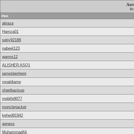
Авт
Вс
Имя
aliraza
Hamza01
setiy92188
nabeel123
warms12
ALISHER ASQ1
jamesbenhere
ronaldjame
shartbazisup
mebife9077
monclerjacket
kehed91942
agness
MuhammadAli