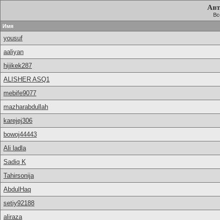
Авт
Вс
Имя
yousuf
aaliyan
hijikek287
ALISHER ASQ1
mebife9077
mazharabdullah
karejej306
bowoj44443
Ali ladla
Sadiq K
Tahirsonija
AbdulHaq
setiy92188
aliraza