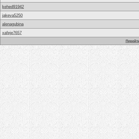
kehed91942
jakeva5250
alenagubina
xafeje7657
Перейти