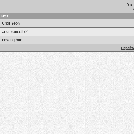
Авт
В
Имя
Choi Yeon
andrerenee872
nayong han
Перейти