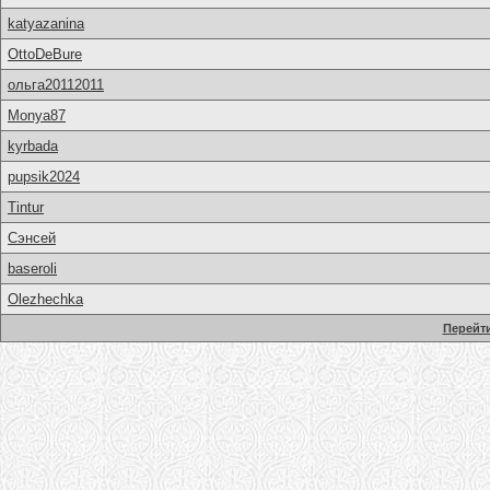
katyazanina
OttoDeBure
ольга20112011
Monya87
kyrbada
pupsik2024
Tintur
Сэнсей
baseroli
Olezhechka
Перейти