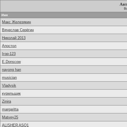
Авт
Вс
Имя
Макс Железякин
Вячеслав Серёгин
Николай 2013
Апостол
Ігор-123
E.Donscow
nayong han
musician
Vladysik
курильщик
Zinira
margaritta
Matvey25
ALISHER ASQ1