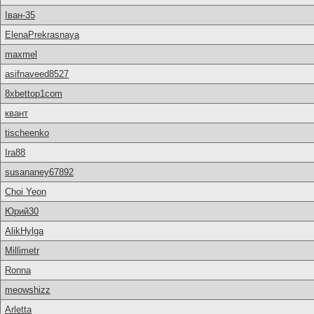
Іван-35
ElenaPrekrasnaya
maxmel
asifnaveed8527
8xbettop1com
квант
tischeenko
Ira88
susananey67892
Choi Yeon
Юрий30
AlikHylga
Millimetr
Ronna
meowshizz
Arletta