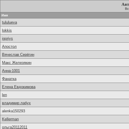
Авт
Вс
Имя
tululueva
lokkis
igoriys
Апостол
Вячеслав Серёгин
Макс Железякин
Анна-1001
Фанатка
Елена Евдокимова
len
владимир лабух
alenka150293
Kellerman
ольга20112011