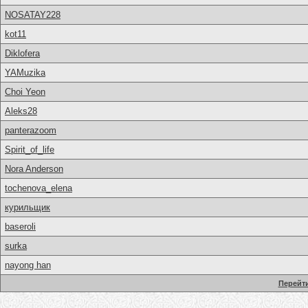
NOSATAY228
kot11
Diklofera
YAMuzika
Choi Yeon
Aleks28
panterazoom
Spirit_of_life
Nora Anderson
tochenova_elena
курильщик
baseroli
surka
nayong han
Перейти