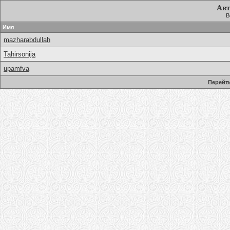
Авт
В
Имя
mazharabdullah
Tahirsonija
upamfva
Перейти