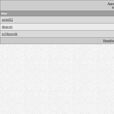
Авт
В
Имя
axied11
deacon
schlpovnik
Перейти