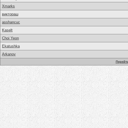
Xmarks
виктораш
asshancuc
Kaselt
Choi Yeon
Ekatushka
Arkanov
Перейти