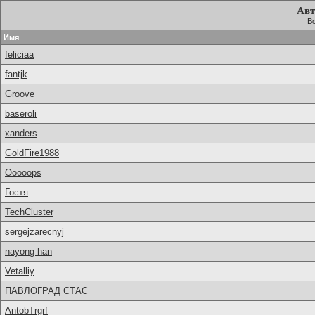
Авт
Вс
Имя
feliciaa
fantjk
Groove
baseroli
xanders
GoldFire1988
Ooooops
Гостя
TechCluster
sergejzarecnyj
nayong han
Vetalliy
ПАВЛОГРАД СТАС
AntobTrgrf