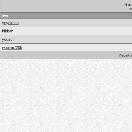
Авт
Вс
Имя
yoyokhan
hibbah
yousuf
wobimi7205
Перейти