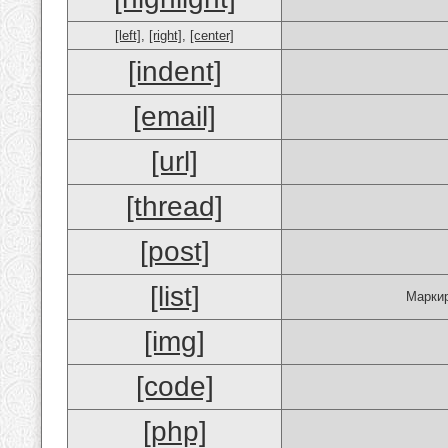
[left]
,
[right]
,
[center]
[indent]
[email]
[url]
[thread]
[post]
[list]
Маркир
[img]
[code]
[php]