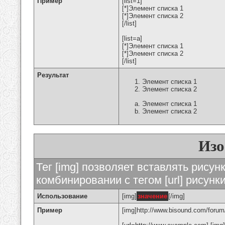
Пример
[list=1]
[*]Элемент списка 1
[*]Элемент списка 2
[/list]
[list=a]
[*]Элемент списка 1
[*]Элемент списка 2
[/list]
Результат
Элемент списка 1
Элемент списка 2
Элемент списка 1
Элемент списка 2
Изо
Тег [img] позволяет вставлять рису
комбинировании с тегом [url] рисунк
Использование
[img]
значение
[/img]
Пример
[img]http://www.bisound.com/forum