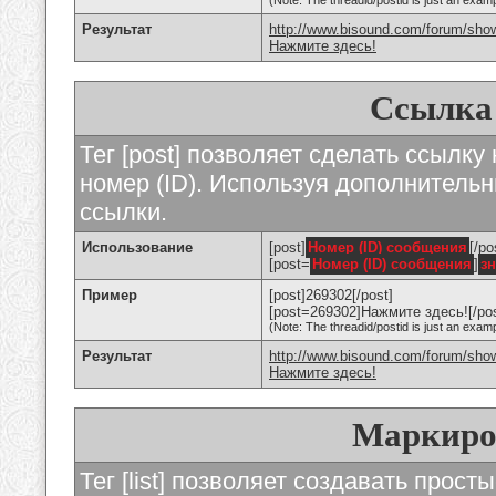
(Note: The threadid/postid is just an examp
Результат
http://www.bisound.com/forum/sho
Нажмите здесь!
Ссылка
Тег [post] позволяет сделать ссылку
номер (ID). Используя дополнитель
ссылки.
Использование
[post]
Номер (ID) сообщения
[/po
[post=
Номер (ID) сообщения
]
з
Пример
[post]269302[/post]
[post=269302]Нажмите здесь![/pos
(Note: The threadid/postid is just an examp
Результат
http://www.bisound.com/forum/sh
Нажмите здесь!
Маркиро
Тег [list] позволяет создавать прос