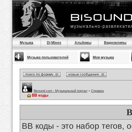
Музыка
Dj Mixes
Альбомы
Видеоклипы
Музыка пользователей
Моя музыка
Bisound.com - Музыкальный портал
>
Справка
BB коды
B
BB коды - это набор тегов,