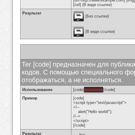
[url=http://www.example.com] [img
[/url] (В виде ссылки)
Результат
(Без ссылки)
(В виде ссылки)
Тег [code] предназначен для публи
кодов. С помощью специального фор
отображаться, а не исполняться.
Использование
[code]
значение
[/code]
Пример
[code]
<script type="text/javascript">
<!--
alert("Hello world!");
//-->
</script>
[/code]
Результат
Код: