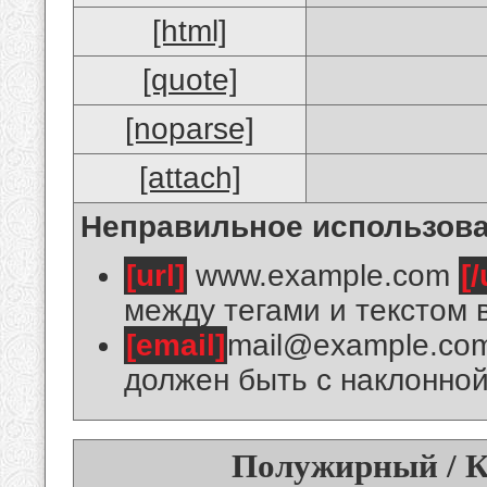
[html]
[quote]
[noparse]
[attach]
Неправильное использова
[url]
www.example.com
[/
между тегами и текстом 
[email]
mail@example.co
должен быть с наклонной
Полужирный / К