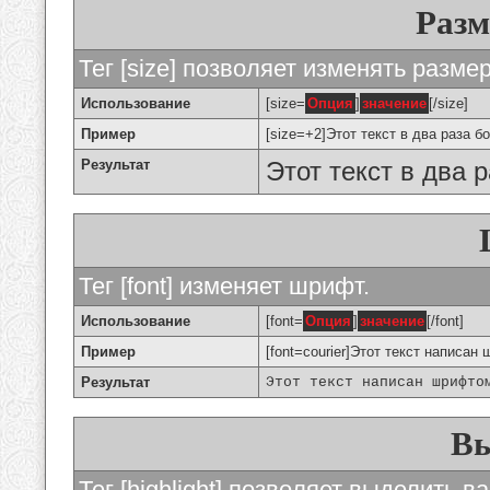
Разм
Тег [size] позволяет изменять разме
Использование
[size=
Опция
]
значение
[/size]
Пример
[size=+2]Этот текст в два раза б
Результат
Этот текст в два 
Тег [font] изменяет шрифт.
Использование
[font=
Опция
]
значение
[/font]
Пример
[font=courier]Этот текст написан 
Результат
Этот текст написан шрифто
Вы
Тег [highlight] позволяет выделить ва