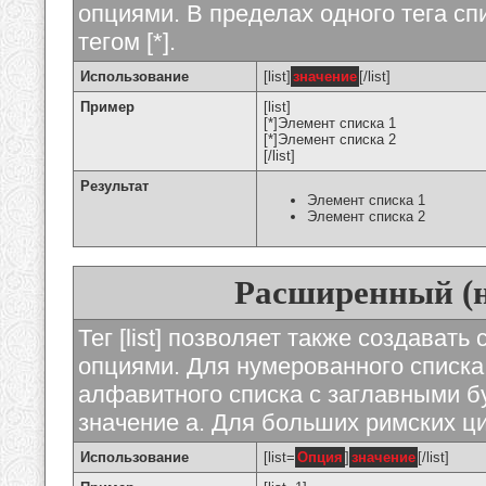
опциями. В пределах одного тега с
тегом [*].
Использование
[list]
значение
[/list]
Пример
[list]
[*]Элемент списка 1
[*]Элемент списка 2
[/list]
Результат
Элемент списка 1
Элемент списка 2
Расширенный (
Тег [list] позволяет также создават
опциями. Для нумерованного списка
алфавитного списка с заглавными бу
значение а. Для больших римских циф
Использование
[list=
Опция
]
значение
[/list]