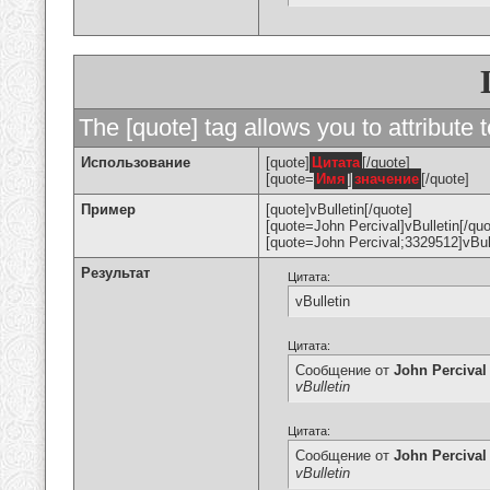
The [quote] tag allows you to attribute 
Использование
[quote]
Цитата
[/quote]
[quote=
Имя
]
значение
[/quote]
Пример
[quote]vBulletin[/quote]
[quote=John Percival]vBulletin[/quo
[quote=John Percival;3329512]vBull
Результат
Цитата:
vBulletin
Цитата:
Сообщение от
John Percival
vBulletin
Цитата:
Сообщение от
John Percival
vBulletin