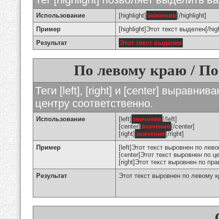
Использование
[highlight]
значение
[/highlight]
Пример
[highlight]Этот текст выделен[/high
Результат
Этот текст выделен
По левому краю / По
Теги [left], [right] и [center] вырав
центру соответственно.
Использование
[left]
значение
[/left]
[center]
значение
[/center]
[right]
значение
[/right]
Пример
[left]Этот текст выровнен по левом
[center]Этот текст выровнен по це
[right]Этот текст выровнен по пра
Результат
Этот текст выровнен по левому 