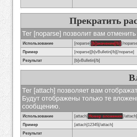
Прекратить ра
Тег [noparse] позволит вам отменить
Использование
[noparse]
[b]значение[/b]
[/nopars
Пример
[noparse][b]vBulletin[/b][/noparse]
Результат
[b]vBulletin[/b]
В
Тег [attach] позволяет вам отображ
Будут отображены только те вложе
сообщению.
Использование
[attach]
Номер вложения
[/attach
Пример
[attach]12345[/attach]
Результат