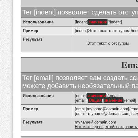
Тег [indent] позволяет сделать отступ
Использование
[indent]
значение
[/indent]
Пример
[indent]Этот текст с отступом[/ind
Результат
Этот текст с отступом
Ema
Тег [email] позволяет вам создать с
можете добавить необязательный па
Использование
[email]
значение
[/email]
[email=
Опция
]
значение
[/email]
Пример
[email]myname@domain.com[/emai
[email=myname@domain.com]Нажми
Результат
myname@domain.com
Нажмите здесь, чтобы отправить