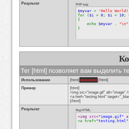
Результат
PHP код:
$myvar
=
'Hello World!
for (
$i
=
0
;
$i
<
10
;
{
echo
$myvar
.
"\n"
}
К
Тег [html] позволяет вам выделить 
Использование
[html]
значение
[/html]
Пример
[html]
<img src="image.gif" alt="image" /
<a href="testing.html" target="_bl
[/html]
Результат
Код HTML:
<img src=
"image.gif"
 a
<a href=
"testing.html"