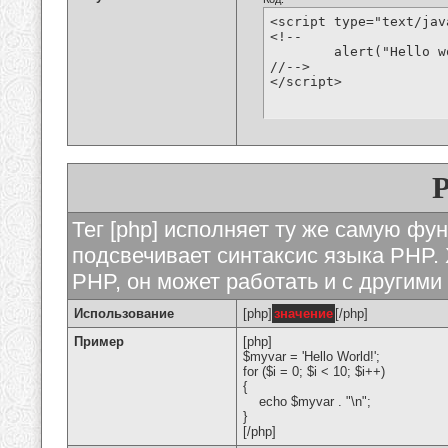
<script type="text/jav
<!--

	alert("Hello world!");

//-->

</script>
Тег [php] исполняет ту же самую функ
подсвечивает синтаксис языка PHP. 
PHP, он может работать и с другими
Использование
[php]
значение
[/php]
Пример
[php]
$myvar = 'Hello World!';
for ($
i = 0; $i < 10; $i++)
{
echo $myvar . "\n";
}
[/php]