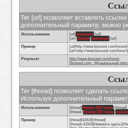
Ссыл
Тег [url] позволяет вставлять ссылк
дополнительный параметр, можно ук
Использование
[url]
значение
[/url]
[url=
Опция
]
значение
[/url]
Пример
[url]http://www.bisound.com/forum[/
[url=http://www.bisound.com/foru
Результат
http://www.bisound.com/forum
Bisound.com - Музыкальный порт
Ссыл
Тег [thread] позволяет сделать ссылк
Используя дополнительный параметр
Использование
[thread]
Номер (ID) темы
[/thread]
[thread=
Номер (ID) темы
]
значе
Пример
[thread]42918[/thread]
[thread=42918]Нажмите здесь![/th