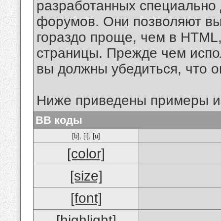
разработанных специально 
форумов. Они позволяют в
гораздо проще, чем в HTML
страницы. Прежде чем испо
вы должны убедиться, что 
Ниже приведены примеры и
BB коды
[b]
,
[i]
,
[u]
[color]
[size]
[font]
[highlight]