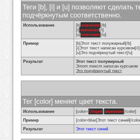
Теги [b], [i] и [u] позволяют сделат
подчёркнутым соответственно.
Использование
[b]
значение
[/b]
[i]
значение
[/i]
[u]
значение
[/u]
Пример
[b]Этот текст полужирный[/b]
[i]Этот текст написан курсивом[/i]
[u]Это подчёркнутый текст[/u]
Результат
Этот текст полужирный
Этот текст написан курсивом
Это подчёркнутый текст
Тег [color] меняет цвет текста.
Использование
[color=
Опция
]
значение
[/color]
Пример
[color=blue]Этот текст синий[/colo
Результат
Этот текст синий