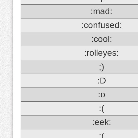
:mad:
:confused:
:cool:
:rolleyes:
;)
:D
:o
:(
:eek:
;(