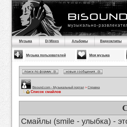
Музыка
Dj Mixes
Альбомы
Видеоклипы
Музыка пользователей
Моя музыка
Bisound.com - Музыкальный портал
>
Справка
Список смайлов
Смайлы (smile - улыбка) - 