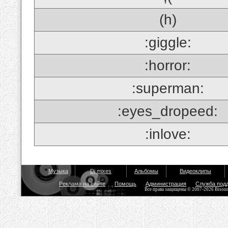
(h)
:giggle:
:horror:
:superman:
:eyes_dropeed:
:inlove:
Музыка
Dj mixes
Альбомы
Видеоклипы
Реклама на сайте
Помощь
Администрация
Служба под
Все права защищены © 2007-2026 Bisou