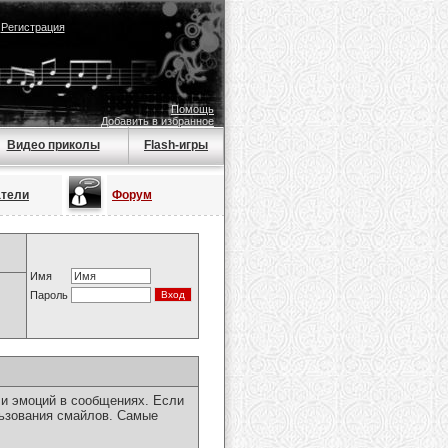
|
Регистрация
Помощь
Добавить в избранное
Видео приколы
Flash-игры
атели
Форум
Имя
Пароль
чи эмоций в сообщениях. Если
льзования смайлов. Самые