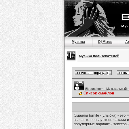
Музыка
Dj Mixes
А
Музыка пользователей
Bisound.com - Музыкальный 
Список смайлов
Смайлы (smile - улыбка) - эт
вы часто пользуетесь чатами и
популярные варианты текстовы