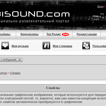
Вход
льбомы
Видеоклипы
Топ Радио
Радиостанции
Моя музыка
Моя страница
Пользов
портал
>
Справка
Смайлы
о маленькие графические изображения, которые используются для переда
ли электронной почтой, то, вероятно, вам уже известна концепция испо
х смайлов автоматически преобразуются в графические.