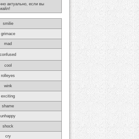
нно актуально, если вы
майл!
smilie
grimace
mad
confused
cool
rolleyes
wink
exciting
shame
unhappy
shock
cry