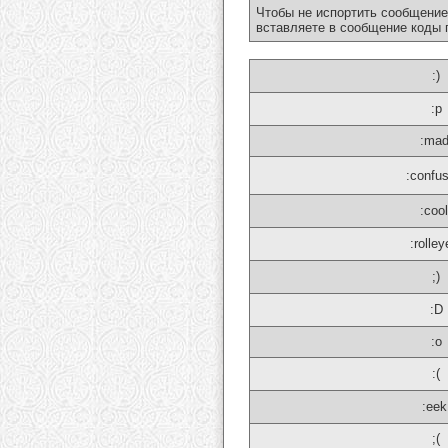
Чтобы не испортить сообщение
вставляете в сообщение коды 
:)
:p
:mad
:confu
:cool
:rolley
;)
:D
:o
:(
:eek
;(