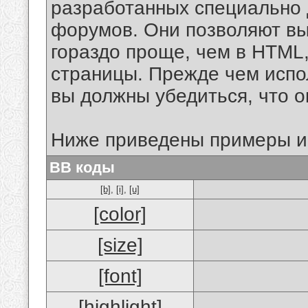
разработанных специально 
форумов. Они позволяют в
гораздо проще, чем в HTML
страницы. Прежде чем испо
вы должны убедиться, что 
Ниже приведены примеры и
BB коды
[b]
,
[i]
,
[u]
[color]
[size]
[font]
[highlight]