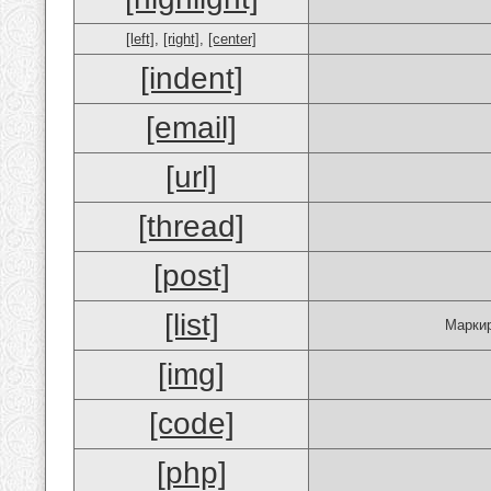
[left]
,
[right]
,
[center]
[indent]
[email]
[url]
[thread]
[post]
[list]
Маркир
[img]
[code]
[php]