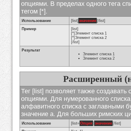
опциями. В пределах одного тега с
тегом [*].
Использование
[list]
значение
[/list]
Пример
[list]
[*]Элемент списка 1
[*]Элемент списка 2
[/list]
Результат
Элемент списка 1
Элемент списка 2
Расширенный (
Тег [list] позволяет также создават
опциями. Для нумерованного списка
алфавитного списка с заглавными бу
значение а. Для больших римских циф
Использование
[list=
Опция
]
значение
[/list]