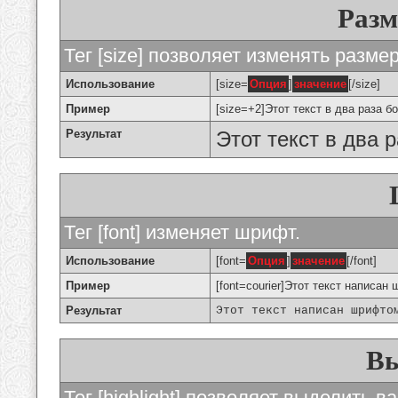
Разм
Тег [size] позволяет изменять разме
Использование
[size=
Опция
]
значение
[/size]
Пример
[size=+2]Этот текст в два раза б
Результат
Этот текст в два 
Тег [font] изменяет шрифт.
Использование
[font=
Опция
]
значение
[/font]
Пример
[font=courier]Этот текст написан 
Результат
Этот текст написан шрифто
Вы
Тег [highlight] позволяет выделить ва