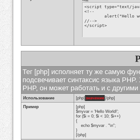
<script type="text/jav
<!--

	alert("Hello world!");

//-->

</script>
Тег [php] исполняет ту же самую функ
подсвечивает синтаксис языка PHP. 
PHP, он может работать и с другими
Использование
[php]
значение
[/php]
Пример
[php]
$myvar = 'Hello World!';
for ($
i = 0; $i < 10; $i++)
{
echo $myvar . "\n";
}
[/php]