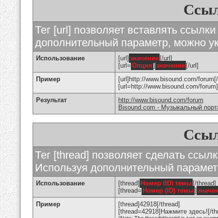
Ссыл
Тег [url] позволяет вставлять ссылк
дополнительный параметр, можно ук
Использование
[url]
значение
[/url]
[url=
Опция
]
значение
[/url]
Пример
[url]http://www.bisound.com/forum[/
[url=http://www.bisound.com/foru
Результат
http://www.bisound.com/forum
Bisound.com - Музыкальный порт
Ссыл
Тег [thread] позволяет сделать ссылк
Используя дополнительный параметр
Использование
[thread]
Номер (ID) темы
[/thread]
[thread=
Номер (ID) темы
]
значе
Пример
[thread]42918[/thread]
[thread=42918]Нажмите здесь![/th