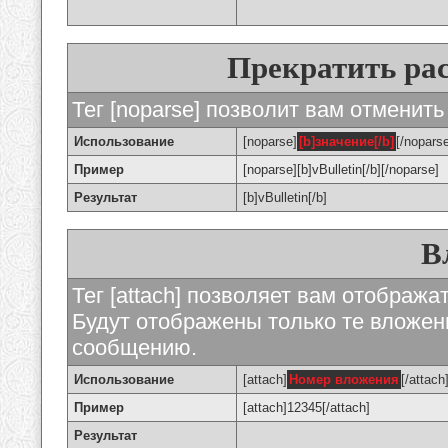
Прекратить ра
Тег [noparse] позволит вам отменить
Использование
[noparse]
[b]значение[/b]
[/nopars
Пример
[noparse][b]vBulletin[/b][/noparse]
Результат
[b]vBulletin[/b]
В
Тег [attach] позволяет вам отображ
Будут отображены только те вложе
сообщению.
Использование
[attach]
Номер вложения
[/attach
Пример
[attach]12345[/attach]
Результат