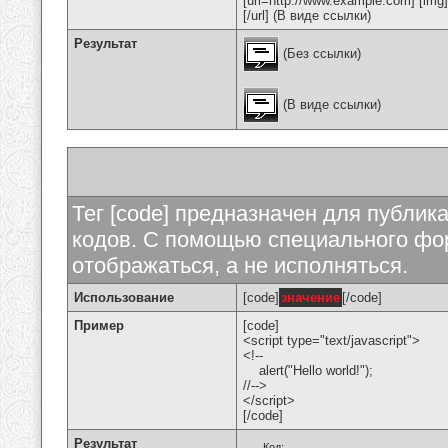
[url=http://www.example.com] [img
[/url] (В виде ссылки)
Результат
(Без ссылки)
(В виде ссылки)
Тег [code] предназначен для публи
кодов. С помощью специального фор
отображаться, а не исполняться.
Использование
[code]
значение
[/code]
Пример
[code]
<script type="text/javascript">
<!--
alert("Hello world!");
//-->
</script>
[/code]
Результат
Код: