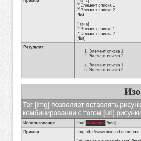
Пример
[list=1]
[*]Элемент списка 1
[*]Элемент списка 2
[/list]
[list=a]
[*]Элемент списка 1
[*]Элемент списка 2
[/list]
Результат
Элемент списка 1
Элемент списка 2
Элемент списка 1
Элемент списка 2
Изо
Тег [img] позволяет вставлять рису
комбинировании с тегом [url] рисунк
Использование
[img]
значение
[/img]
Пример
[img]http://www.bisound.com/forum