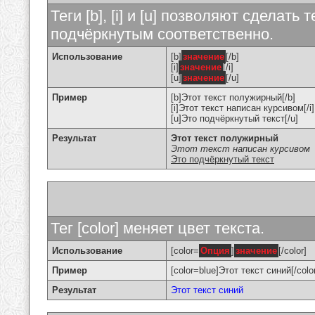
Теги [b], [i] и [u] позволяют сделат
подчёркнутым соответственно.
Использование
[b]
значение
[/b]
[i]
значение
[/i]
[u]
значение
[/u]
Пример
[b]Этот текст полужирный[/b]
[i]Этот текст написан курсивом[/i]
[u]Это подчёркнутый текст[/u]
Результат
Этот текст полужирный
Этот текст написан курсивом
Это подчёркнутый текст
Тег [color] меняет цвет текста.
Использование
[color=
Опция
]
значение
[/color]
Пример
[color=blue]Этот текст синий[/colo
Результат
Этот текст синий