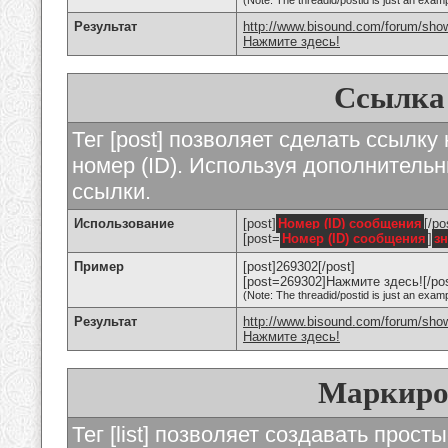
(Note: The threadid/postid is just an examp
Результат
http://www.bisound.com/forum/sho
Нажмите здесь!
Ссылка
Тег [post] позволяет сделать ссылку
номер (ID). Используя дополнитель
ссылки.
Использование
[post]
Номер (ID) сообщения
[/po
[post=
Номер (ID) сообщения
]
з
Пример
[post]269302[/post]
[post=269302]Нажмите здесь![/pos
(Note: The threadid/postid is just an examp
Результат
http://www.bisound.com/forum/sh
Нажмите здесь!
Маркиро
Тег [list] позволяет создавать прос