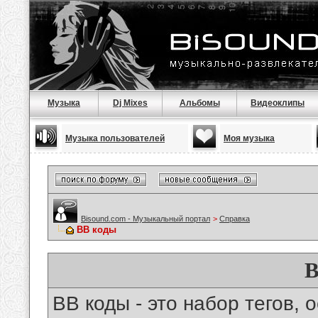
Музыка
Dj Mixes
Альбомы
Видеоклипы
Музыка пользователей
Моя музыка
Bisound.com - Музыкальный портал
>
Справка
BB коды
B
BB коды - это набор тегов,