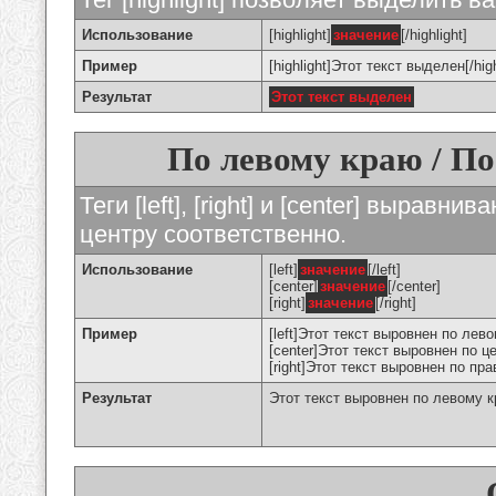
Использование
[highlight]
значение
[/highlight]
Пример
[highlight]Этот текст выделен[/high
Результат
Этот текст выделен
По левому краю / По
Теги [left], [right] и [center] вырав
центру соответственно.
Использование
[left]
значение
[/left]
[center]
значение
[/center]
[right]
значение
[/right]
Пример
[left]Этот текст выровнен по левом
[center]Этот текст выровнен по це
[right]Этот текст выровнен по пра
Результат
Этот текст выровнен по левому 