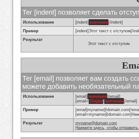
Тег [indent] позволяет сделать отступ
Использование
[indent]
значение
[/indent]
Пример
[indent]Этот текст с отступом[/ind
Результат
Этот текст с отступом
Ema
Тег [email] позволяет вам создать с
можете добавить необязательный па
Использование
[email]
значение
[/email]
[email=
Опция
]
значение
[/email]
Пример
[email]myname@domain.com[/emai
[email=myname@domain.com]Нажми
Результат
myname@domain.com
Нажмите здесь, чтобы отправить