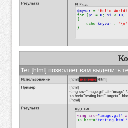
Результат
PHP код:
$myvar
=
'Hello World!
for (
$i
=
0
;
$i
<
10
;
{
echo
$myvar
.
"\n"
}
К
Тег [html] позволяет вам выделить 
Использование
[html]
значение
[/html]
Пример
[html]
<img src="image.gif" alt="image" /
<a href="testing.html" target="_bl
[/html]
Результат
Код HTML:
<img src=
"image.gif"
 a
<a href=
"testing.html"