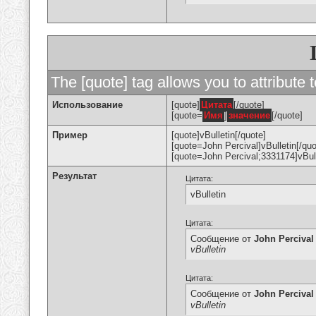
The [quote] tag allows you to attribute 
Использование
[quote]
Цитата
[/quote]
[quote=
Имя
]
значение
[/quote]
Пример
[quote]vBulletin[/quote]
[quote=John Percival]vBulletin[/quo
[quote=John Percival;3331174]vBull
Результат
Цитата:
vBulletin
Цитата:
Сообщение от
John Percival
vBulletin
Цитата:
Сообщение от
John Percival
vBulletin