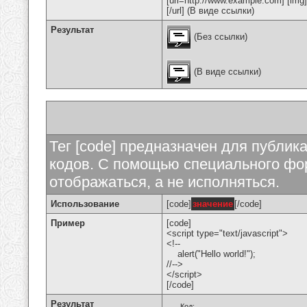
[url=http://www.example.com] [img
[/url] (В виде ссылки)
Результат
(Без ссылки)
(В виде ссылки)
Тег [code] предназначен для публи
кодов. С помощью специального фор
отображаться, а не исполняться.
Использование
[code]
значение
[/code]
Пример
[code]
<script type="text/javascript">
<!--
alert("Hello world!");
//-->
</script>
[/code]
Результат
Код: