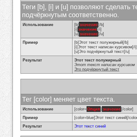
Теги [b], [i] и [u] позволяют сделат
подчёркнутым соответственно.
Использование
[b]
значение
[/b]
[i]
значение
[/i]
[u]
значение
[/u]
Пример
[b]Этот текст полужирный[/b]
[i]Этот текст написан курсивом[/i]
[u]Это подчёркнутый текст[/u]
Результат
Этот текст полужирный
Этот текст написан курсивом
Это подчёркнутый текст
Тег [color] меняет цвет текста.
Использование
[color=
Опция
]
значение
[/color]
Пример
[color=blue]Этот текст синий[/colo
Результат
Этот текст синий