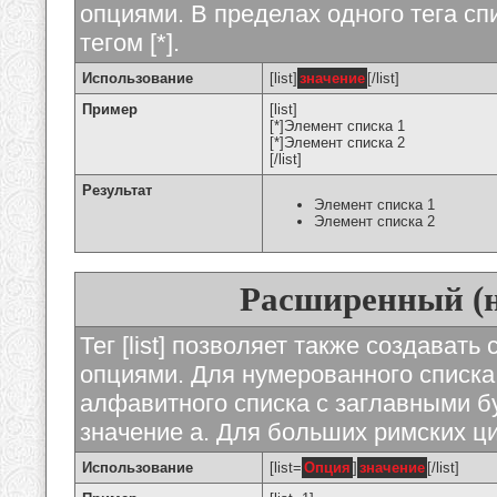
опциями. В пределах одного тега с
тегом [*].
Использование
[list]
значение
[/list]
Пример
[list]
[*]Элемент списка 1
[*]Элемент списка 2
[/list]
Результат
Элемент списка 1
Элемент списка 2
Расширенный (
Тег [list] позволяет также создават
опциями. Для нумерованного списка
алфавитного списка с заглавными бу
значение а. Для больших римских циф
Использование
[list=
Опция
]
значение
[/list]