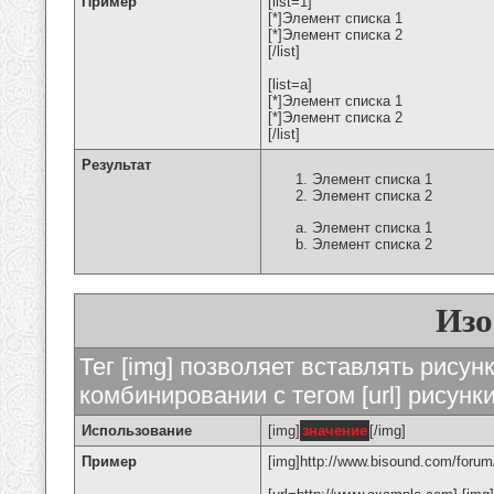
Пример
[list=1]
[*]Элемент списка 1
[*]Элемент списка 2
[/list]
[list=a]
[*]Элемент списка 1
[*]Элемент списка 2
[/list]
Результат
Элемент списка 1
Элемент списка 2
Элемент списка 1
Элемент списка 2
Изо
Тег [img] позволяет вставлять рису
комбинировании с тегом [url] рисунк
Использование
[img]
значение
[/img]
Пример
[img]http://www.bisound.com/forum