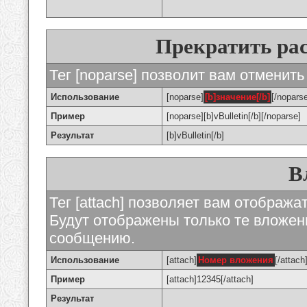
Прекратить ра
Тег [noparse] позволит вам отменить
Использование
[noparse]
[b]значение[/b]
[/nopars
Пример
[noparse][b]vBulletin[/b][/noparse]
Результат
[b]vBulletin[/b]
В
Тег [attach] позволяет вам отображ
Будут отображены только те вложе
сообщению.
Использование
[attach]
Номер вложения
[/attach
Пример
[attach]12345[/attach]
Результат