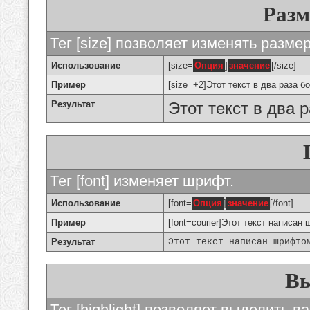
Разм
Тег [size] позволяет изменять разме
Использование
[size=
Опция
]
значение
[/size]
Пример
[size=+2]Этот текст в два раза б
Результат
Этот текст в два 
Тег [font] изменяет шрифт.
Использование
[font=
Опция
]
значение
[/font]
Пример
[font=courier]Этот текст написан 
Результат
Этот текст написан шрифто
Вы
Тег [highlight] позволяет выделить ва