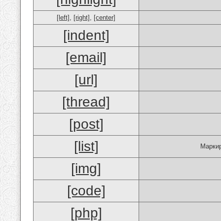
[left]
,
[right]
,
[center]
[indent]
[email]
[url]
[thread]
[post]
[list]
Маркир
[img]
[code]
[php]