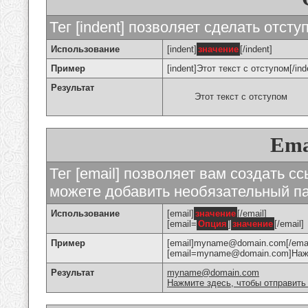
Тег [indent] позволяет сделать отступ
Использование
[indent]
значение
[/indent]
Пример
[indent]Этот текст с отступом[/ind
Результат
Этот текст с отступом
Ema
Тег [email] позволяет вам создать с
можете добавить необязательный па
Использование
[email]
значение
[/email]
[email=
Опция
]
значение
[/email]
Пример
[email]myname@domain.com[/emai
[email=myname@domain.com]Нажми
Результат
myname@domain.com
Нажмите здесь, чтобы отправить