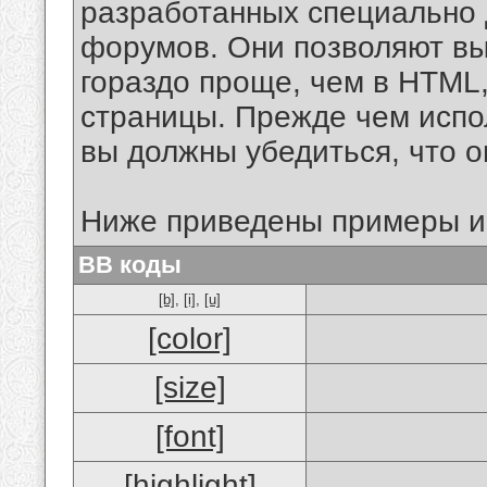
разработанных специально 
форумов. Они позволяют в
гораздо проще, чем в HTML
страницы. Прежде чем испо
вы должны убедиться, что 
Ниже приведены примеры и
BB коды
[b]
,
[i]
,
[u]
[color]
[size]
[font]
[highlight]