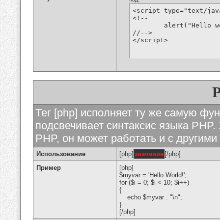
<script type="text/jav
<!--

	alert("Hello world!");

//-->

</script>
Тег [php] исполняет ту же самую функ
подсвечивает синтаксис языка PHP. 
PHP, он может работать и с другими
Использование
[php]
значение
[/php]
Пример
[php]
$myvar = 'Hello World!';
for ($
i = 0; $i < 10; $i++)
{
echo $myvar . "\n";
}
[/php]