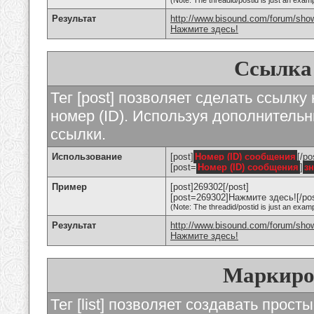
(Note: The threadid/postid is just an examp
Результат
http://www.bisound.com/forum/sho
Нажмите здесь!
Ссылка
Тег [post] позволяет сделать ссылку
номер (ID). Используя дополнитель
ссылки.
Использование
[post]
Номер (ID) сообщения
[/po
[post=
Номер (ID) сообщения
]
з
Пример
[post]269302[/post]
[post=269302]Нажмите здесь![/pos
(Note: The threadid/postid is just an examp
Результат
http://www.bisound.com/forum/sh
Нажмите здесь!
Маркиро
Тег [list] позволяет создавать прос