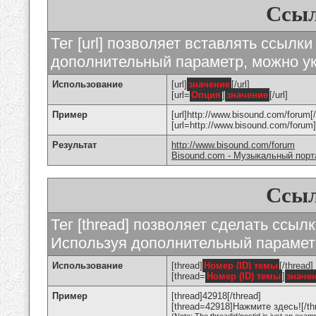
Ссыл
Тег [url] позволяет вставлять ссылк
дополнительный параметр, можно ук
Использование
[url]
значение
[/url]
[url=
Опция
]
значение
[/url]
Пример
[url]http://www.bisound.com/forum[/
[url=http://www.bisound.com/foru
Результат
http://www.bisound.com/forum
Bisound.com - Музыкальный порт
Ссыл
Тег [thread] позволяет сделать ссылк
Используя дополнительный параметр
Использование
[thread]
Номер (ID) темы
[/thread]
[thread=
Номер (ID) темы
]
значе
Пример
[thread]42918[/thread]
[thread=42918]Нажмите здесь![/th