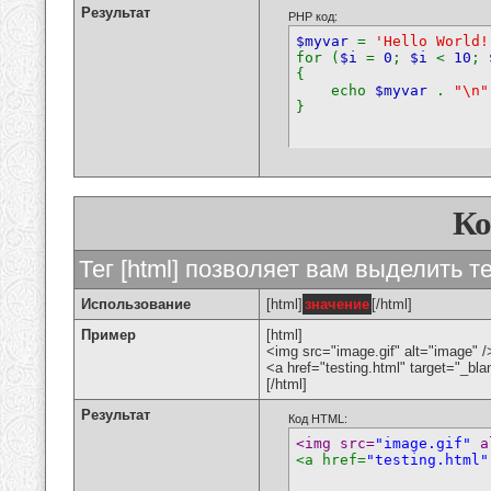
Результат
PHP код:
$myvar
=
'Hello World!
for (
$i
=
0
;
$i
<
10
;
{
echo
$myvar
.
"\n"
}
К
Тег [html] позволяет вам выделить 
Использование
[html]
значение
[/html]
Пример
[html]
<img src="image.gif" alt="image" /
<a href="testing.html" target="_bl
[/html]
Результат
Код HTML:
<img src=
"image.gif"
 a
<a href=
"testing.html"