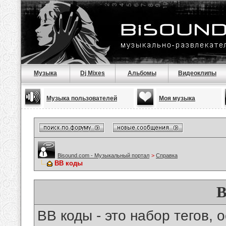
Музыка
Dj Mixes
Альбомы
Видеоклипы
Музыка пользователей
Моя музыка
Bisound.com - Музыкальный портал
>
Справка
BB коды
B
BB коды - это набор тегов,