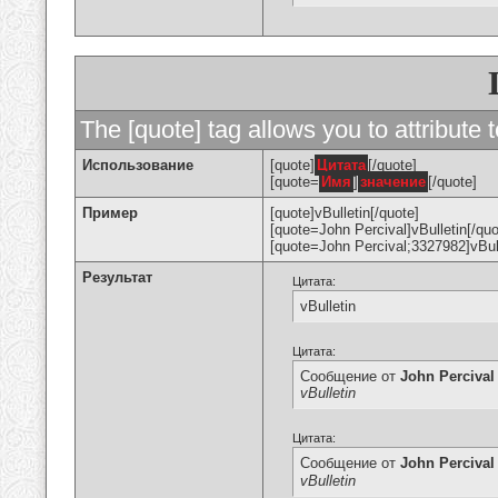
The [quote] tag allows you to attribute 
Использование
[quote]
Цитата
[/quote]
[quote=
Имя
]
значение
[/quote]
Пример
[quote]vBulletin[/quote]
[quote=John Percival]vBulletin[/quo
[quote=John Percival;3327982]vBull
Результат
Цитата:
vBulletin
Цитата:
Сообщение от
John Percival
vBulletin
Цитата:
Сообщение от
John Percival
vBulletin