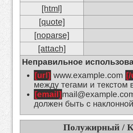
[html]
[quote]
[noparse]
[attach]
Неправильное использова
[url]
www.example.com
[/
между тегами и текстом 
[email]
mail@example.co
должен быть с наклонной
Полужирный / К