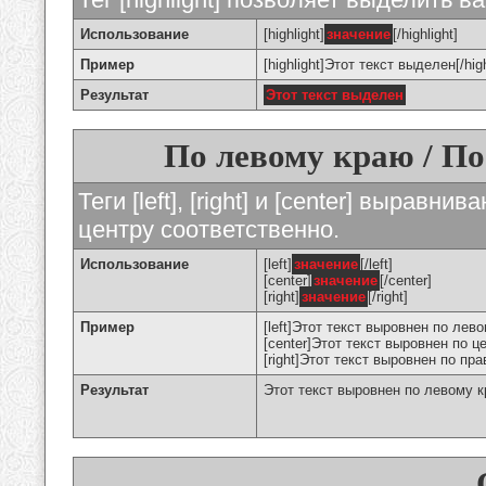
Использование
[highlight]
значение
[/highlight]
Пример
[highlight]Этот текст выделен[/high
Результат
Этот текст выделен
По левому краю / По
Теги [left], [right] и [center] вырав
центру соответственно.
Использование
[left]
значение
[/left]
[center]
значение
[/center]
[right]
значение
[/right]
Пример
[left]Этот текст выровнен по левом
[center]Этот текст выровнен по це
[right]Этот текст выровнен по пра
Результат
Этот текст выровнен по левому 