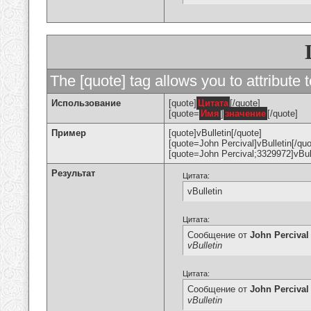
The [quote] tag allows you to attribute 
Использование
[quote]
Цитата
[/quote]
[quote=
Имя
]
значение
[/quote]
Пример
[quote]vBulletin[/quote]
[quote=John Percival]vBulletin[/quo
[quote=John Percival;3329972]vBull
Результат
Цитата:
vBulletin
Цитата:
Сообщение от
John Percival
vBulletin
Цитата:
Сообщение от
John Percival
vBulletin