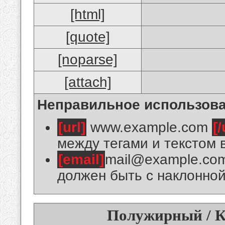
[html]
[quote]
[noparse]
[attach]
Неправильное использова
[url]
www.example.com
[/
между тегами и текстом 
[email]
mail@example.co
должен быть с наклонной
Полужирный / К