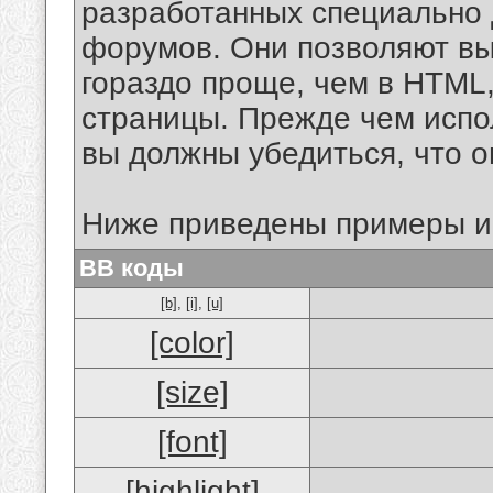
разработанных специально 
форумов. Они позволяют в
гораздо проще, чем в HTML
страницы. Прежде чем испо
вы должны убедиться, что 
Ниже приведены примеры и
BB коды
[b]
,
[i]
,
[u]
[color]
[size]
[font]
[highlight]