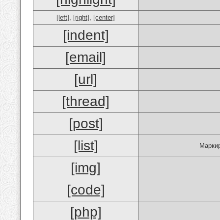
[left]
,
[right]
,
[center]
[indent]
[email]
[url]
[thread]
[post]
[list]
Маркир
[img]
[code]
[php]