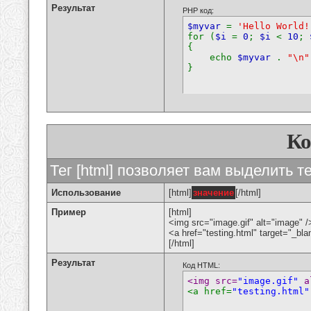
Результат
PHP код:
$myvar
=
'Hello World!
for (
$i
=
0
;
$i
<
10
;
{
echo
$myvar
.
"\n"
}
К
Тег [html] позволяет вам выделить 
Использование
[html]
значение
[/html]
Пример
[html]
<img src="image.gif" alt="image" /
<a href="testing.html" target="_bl
[/html]
Результат
Код HTML:
<img src=
"image.gif"
 a
<a href=
"testing.html"