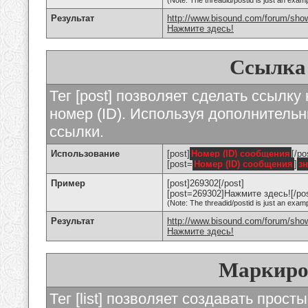
(Note: The threadid/postid is just an examp
Результат
http://www.bisound.com/forum/sho
Нажмите здесь!
Ссылка
Тег [post] позволяет сделать ссылку
номер (ID). Используя дополнитель
ссылки.
Использование
[post]
Номер (ID) сообщения
[/po
[post=
Номер (ID) сообщения
]
з
Пример
[post]269302[/post]
[post=269302]Нажмите здесь![/pos
(Note: The threadid/postid is just an examp
Результат
http://www.bisound.com/forum/sh
Нажмите здесь!
Маркиро
Тег [list] позволяет создавать прос