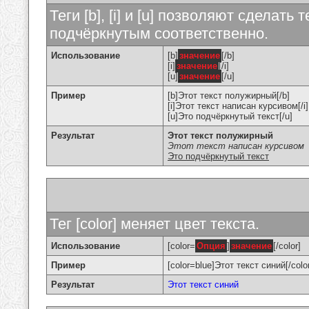
Теги [b], [i] и [u] позволяют сделат
подчёркнутым соответственно.
Использование
[b]
значение
[/b]
[i]
значение
[/i]
[u]
значение
[/u]
Пример
[b]Этот текст полужирный[/b]
[i]Этот текст написан курсивом[/i]
[u]Это подчёркнутый текст[/u]
Результат
Этот текст полужирный
Этот текст написан курсивом
Это подчёркнутый текст
Тег [color] меняет цвет текста.
Использование
[color=
Опция
]
значение
[/color]
Пример
[color=blue]Этот текст синий[/colo
Результат
Этот текст синий