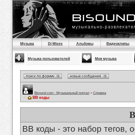
Музыка
Dj Mixes
Альбомы
Видеоклипы
Музыка пользователей
Моя музыка
Bisound.com - Музыкальный портал
>
Справка
BB коды
B
BB коды - это набор тегов,