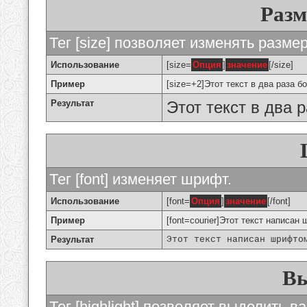
Разм
Тег [size] позволяет изменять разме
Использование
[size=
Опция
]
значение
[/size]
Пример
[size=+2]Этот текст в два раза б
Результат
Этот текст в два 
Тег [font] изменяет шрифт.
Использование
[font=
Опция
]
значение
[/font]
Пример
[font=courier]Этот текст написан 
Результат
Этот текст написан шрифто
Вы
Тег [highlight] позволяет выделить ва