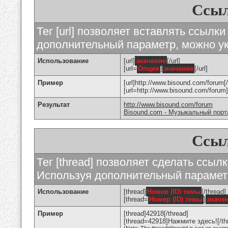
Ссыл
Тег [url] позволяет вставлять ссылк
дополнительный параметр, можно ук
Использование
[url]
значение
[/url]
[url=
Опция
]
значение
[/url]
Пример
[url]http://www.bisound.com/forum[/
[url=http://www.bisound.com/foru
Результат
http://www.bisound.com/forum
Bisound.com - Музыкальный порт
Ссыл
Тег [thread] позволяет сделать ссылк
Используя дополнительный параметр
Использование
[thread]
Номер (ID) темы
[/thread]
[thread=
Номер (ID) темы
]
значе
Пример
[thread]42918[/thread]
[thread=42918]Нажмите здесь![/th