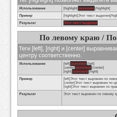
Использование
[highlight]
значение
[/highlight]
Пример
[highlight]Этот текст выделен[/high
Результат
Этот текст выделен
По левому краю / По
Теги [left], [right] и [center] вырав
центру соответственно.
Использование
[left]
значение
[/left]
[center]
значение
[/center]
[right]
значение
[/right]
Пример
[left]Этот текст выровнен по левом
[center]Этот текст выровнен по це
[right]Этот текст выровнен по пра
Результат
Этот текст выровнен по левому 