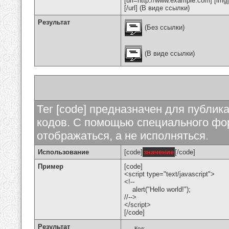
[url=http://www.example.com] [img
[/url] (В виде ссылки)
Результат
(Без ссылки)
(В виде ссылки)
Тег [code] предназначен для публи
кодов. С помощью специального фор
отображаться, а не исполняться.
Использование
[code]
значение
[/code]
Пример
[code]
<script type="text/javascript">
<!--
alert("Hello world!");
//-->
</script>
[/code]
Результат
Код: