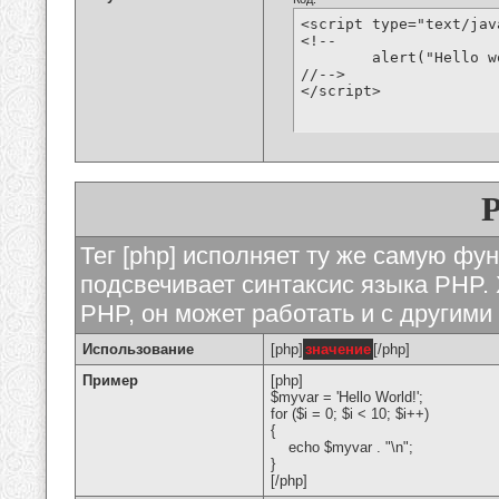
<script type="text/jav
<!--

	alert("Hello world!");

//-->

</script>
Тег [php] исполняет ту же самую функ
подсвечивает синтаксис языка PHP. 
PHP, он может работать и с другими
Использование
[php]
значение
[/php]
Пример
[php]
$myvar = 'Hello World!';
for ($
i = 0; $i < 10; $i++)
{
echo $myvar . "\n";
}
[/php]