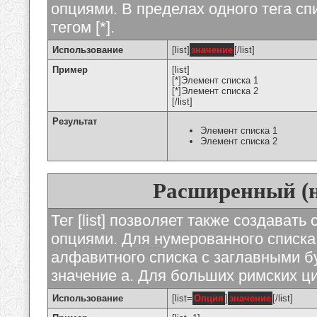
опциями. В пределах одного тега с
тегом [*].
Использование
[list]
значение
[/list]
Пример
[list]
[*]Элемент списка 1
[*]Элемент списка 2
[/list]
Результат
Элемент списка 1
Элемент списка 2
Расширенный (
Тег [list] позволяет также создават
опциями. Для нумерованного списка
алфавитного списка с заглавными бу
значение а. Для больших римских циф
Использование
[list=
Опция
]
значение
[/list]