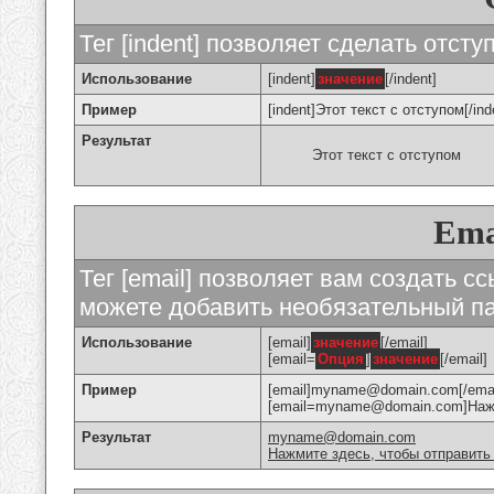
Тег [indent] позволяет сделать отступ
Использование
[indent]
значение
[/indent]
Пример
[indent]Этот текст с отступом[/ind
Результат
Этот текст с отступом
Ema
Тег [email] позволяет вам создать с
можете добавить необязательный па
Использование
[email]
значение
[/email]
[email=
Опция
]
значение
[/email]
Пример
[email]myname@domain.com[/emai
[email=myname@domain.com]Нажми
Результат
myname@domain.com
Нажмите здесь, чтобы отправить