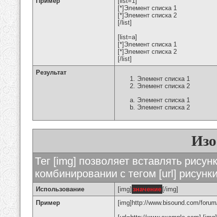
Пример
[list=1]
[*]Элемент списка 1
[*]Элемент списка 2
[/list]
[list=a]
[*]Элемент списка 1
[*]Элемент списка 2
[/list]
Результат
Элемент списка 1
Элемент списка 2
Элемент списка 1
Элемент списка 2
Изо
Тег [img] позволяет вставлять рису
комбинировании с тегом [url] рисунк
Использование
[img]
значение
[/img]
Пример
[img]http://www.bisound.com/forum