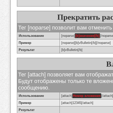
Прекратить ра
Тег [noparse] позволит вам отменить
Использование
[noparse]
[b]значение[/b]
[/nopars
Пример
[noparse][b]vBulletin[/b][/noparse]
Результат
[b]vBulletin[/b]
В
Тег [attach] позволяет вам отображ
Будут отображены только те вложе
сообщению.
Использование
[attach]
Номер вложения
[/attach
Пример
[attach]12345[/attach]
Результат