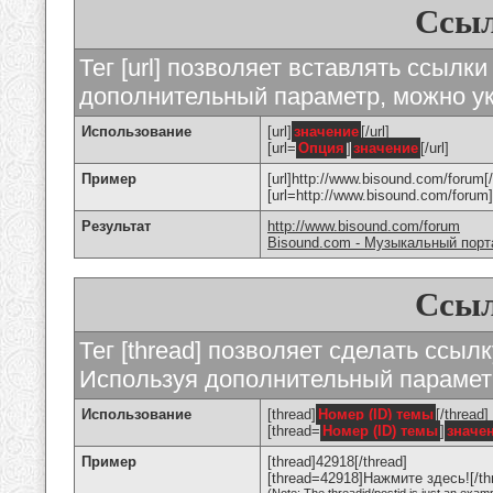
Ссыл
Тег [url] позволяет вставлять ссылк
дополнительный параметр, можно ук
Использование
[url]
значение
[/url]
[url=
Опция
]
значение
[/url]
Пример
[url]http://www.bisound.com/forum[/
[url=http://www.bisound.com/foru
Результат
http://www.bisound.com/forum
Bisound.com - Музыкальный порт
Ссыл
Тег [thread] позволяет сделать ссылк
Используя дополнительный параметр
Использование
[thread]
Номер (ID) темы
[/thread]
[thread=
Номер (ID) темы
]
значе
Пример
[thread]42918[/thread]
[thread=42918]Нажмите здесь![/th