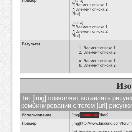
Пример
[list=1]
[*]Элемент списка 1
[*]Элемент списка 2
[/list]
[list=a]
[*]Элемент списка 1
[*]Элемент списка 2
[/list]
Результат
Элемент списка 1
Элемент списка 2
Элемент списка 1
Элемент списка 2
Изо
Тег [img] позволяет вставлять рису
комбинировании с тегом [url] рисунк
Использование
[img]
значение
[/img]
Пример
[img]http://www.bisound.com/forum