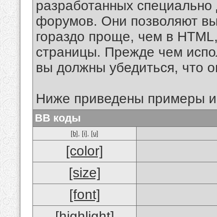
разработанных специально 
форумов. Они позволяют в
гораздо проще, чем в HTML
страницы. Прежде чем испо
вы должны убедиться, что 
Ниже приведены примеры и
BB коды
[b]
,
[i]
,
[u]
[color]
[size]
[font]
[highlight]