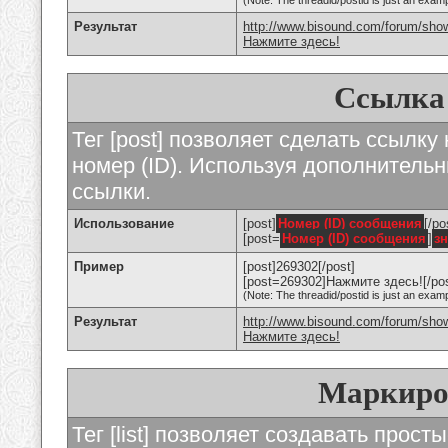
(Note: The threadid/postid is just an examp
Результат
http://www.bisound.com/forum/sho
Нажмите здесь!
Ссылка
Тег [post] позволяет сделать ссылку
номер (ID). Используя дополнитель
ссылки.
Использование
[post]
Номер (ID) сообщения
[/po
[post=
Номер (ID) сообщения
]
з
Пример
[post]269302[/post]
[post=269302]Нажмите здесь![/pos
(Note: The threadid/postid is just an examp
Результат
http://www.bisound.com/forum/sh
Нажмите здесь!
Маркиро
Тег [list] позволяет создавать прос