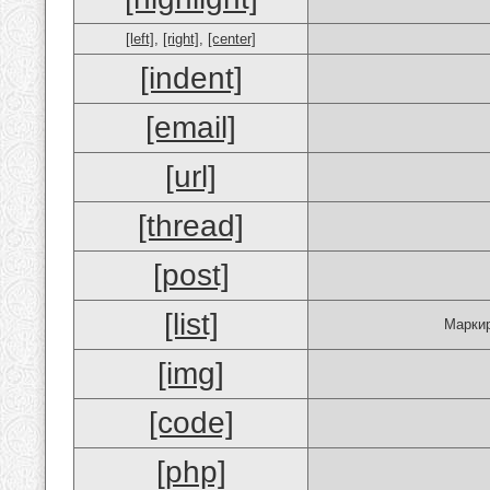
[left]
,
[right]
,
[center]
[indent]
[email]
[url]
[thread]
[post]
[list]
Маркир
[img]
[code]
[php]