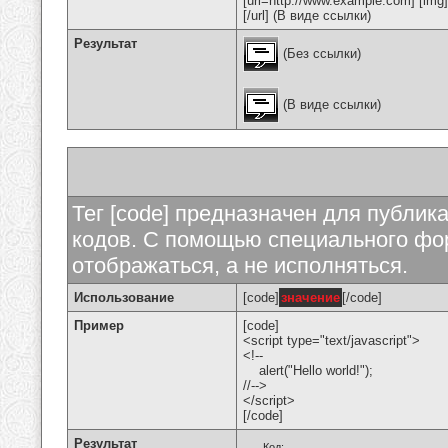
[url=http://www.example.com] [img
[/url] (В виде ссылки)
Результат
(Без ссылки)
(В виде ссылки)
Тег [code] предназначен для публи
кодов. С помощью специального фор
отображаться, а не исполняться.
Использование
[code]
значение
[/code]
Пример
[code]
<script type="text/javascript">
<!--
alert("Hello world!");
//-->
</script>
[/code]
Результат
Код: