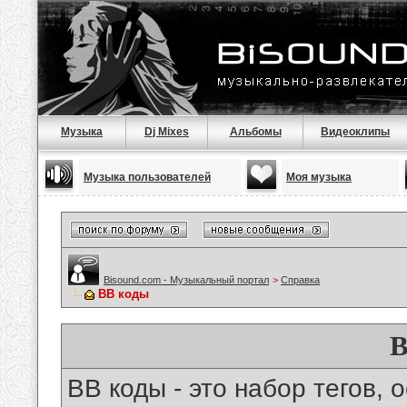
Музыка
Dj Mixes
Альбомы
Видеоклипы
Музыка пользователей
Моя музыка
Bisound.com - Музыкальный портал
>
Справка
BB коды
B
BB коды - это набор тегов,