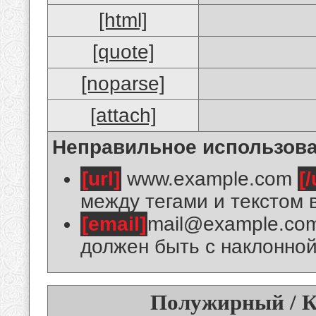
[html]
[quote]
[noparse]
[attach]
Неправильное использова
[url]
www.example.com
[/
между тегами и текстом 
[email]
mail@example.co
должен быть с наклонной
Полужирный / К