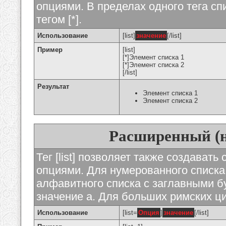
опциями. В пределах одного тега с
тегом [*].
Использование
[list]
значение
[/list]
Пример
[list]
[*]Элемент списка 1
[*]Элемент списка 2
[/list]
Результат
Элемент списка 1
Элемент списка 2
Расширенный (
Тег [list] позволяет также создават
опциями. Для нумерованного списка
алфавитного списка с заглавными бу
значение а. Для больших римских циф
Использование
[list=
Опция
]
значение
[/list]