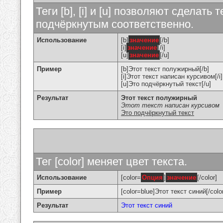
Теги [b], [i] и [u] позволяют сделат
подчёркнутым соответственно.
Использование
[b]
значение
[/b]
[i]
значение
[/i]
[u]
значение
[/u]
Пример
[b]Этот текст полужирный[/b]
[i]Этот текст написан курсивом[/i]
[u]Это подчёркнутый текст[/u]
Результат
Этот текст полужирный
Этот текст написан курсивом
Это подчёркнутый текст
Тег [color] меняет цвет текста.
Использование
[color=
Опция
]
значение
[/color]
Пример
[color=blue]Этот текст синий[/colo
Результат
Этот текст синий