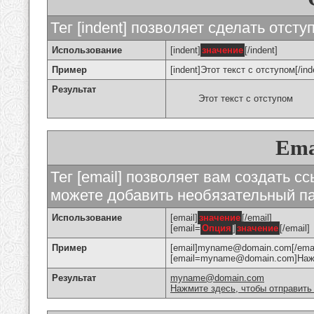
Тег [indent] позволяет сделать отступ
Использование
[indent]
значение
[/indent]
Пример
[indent]Этот текст с отступом[/ind
Результат
Этот текст с отступом
Ema
Тег [email] позволяет вам создать с
можете добавить необязательный па
Использование
[email]
значение
[/email]
[email=
Опция
]
значение
[/email]
Пример
[email]myname@domain.com[/emai
[email=myname@domain.com]Нажми
Результат
myname@domain.com
Нажмите здесь, чтобы отправить