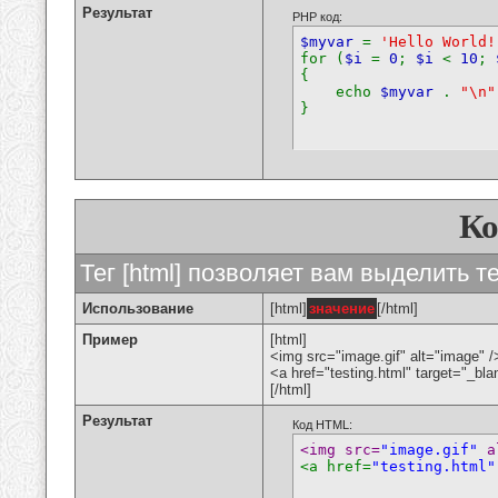
Результат
PHP код:
$myvar
=
'Hello World!
for (
$i
=
0
;
$i
<
10
;
{
echo
$myvar
.
"\n"
}
К
Тег [html] позволяет вам выделить 
Использование
[html]
значение
[/html]
Пример
[html]
<img src="image.gif" alt="image" /
<a href="testing.html" target="_bl
[/html]
Результат
Код HTML:
<img src=
"image.gif"
 a
<a href=
"testing.html"