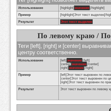
Использование
[highlight]
значение
[/highlight]
Пример
[highlight]Этот текст выделен[/high
Результат
Этот текст выделен
По левому краю / По
Теги [left], [right] и [center] вырав
центру соответственно.
Использование
[left]
значение
[/left]
[center]
значение
[/center]
[right]
значение
[/right]
Пример
[left]Этот текст выровнен по левом
[center]Этот текст выровнен по це
[right]Этот текст выровнен по пра
Результат
Этот текст выровнен по левому 