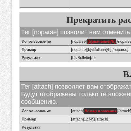
Прекратить ра
Тег [noparse] позволит вам отменить
Использование
[noparse]
[b]значение[/b]
[/nopars
Пример
[noparse][b]vBulletin[/b][/noparse]
Результат
[b]vBulletin[/b]
В
Тег [attach] позволяет вам отображ
Будут отображены только те вложе
сообщению.
Использование
[attach]
Номер вложения
[/attach
Пример
[attach]12345[/attach]
Результат