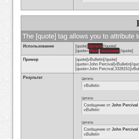
The [quote] tag allows you to attribute 
Использование
[quote]
Цитата
[/quote]
[quote=
Имя
]
значение
[/quote]
Пример
[quote]vBulletin[/quote]
[quote=John Percival]vBulletin[/quo
[quote=John Percival;3328151]vBull
Результат
Цитата:
vBulletin
Цитата:
Сообщение от
John Percival
vBulletin
Цитата:
Сообщение от
John Percival
vBulletin