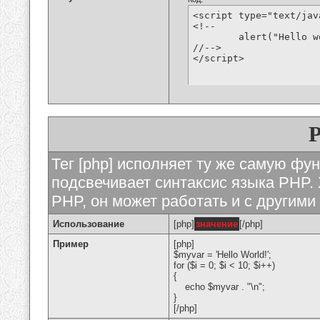
<script type="text/jav
<!--

	alert("Hello world!");

//-->

</script>
Тег [php] исполняет ту же самую функ
подсвечивает синтаксис языка PHP. 
PHP, он может работать и с другими
Использование
[php]
значение
[/php]
Пример
[php]
$myvar = 'Hello World!';
for ($
i = 0; $i < 10; $i++)
{
echo $myvar . "\n";
}
[/php]