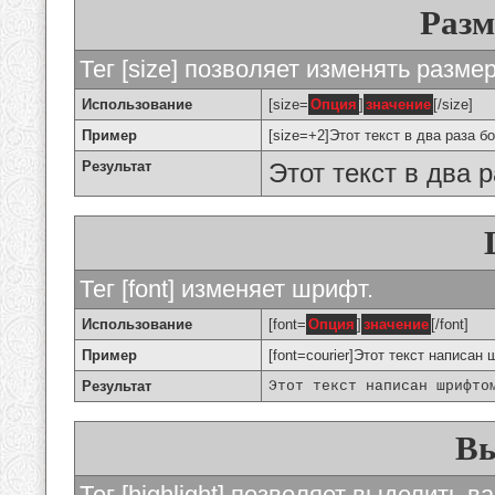
Разм
Тег [size] позволяет изменять разме
Использование
[size=
Опция
]
значение
[/size]
Пример
[size=+2]Этот текст в два раза б
Результат
Этот текст в два 
Тег [font] изменяет шрифт.
Использование
[font=
Опция
]
значение
[/font]
Пример
[font=courier]Этот текст написан 
Результат
Этот текст написан шрифто
Вы
Тег [highlight] позволяет выделить ва