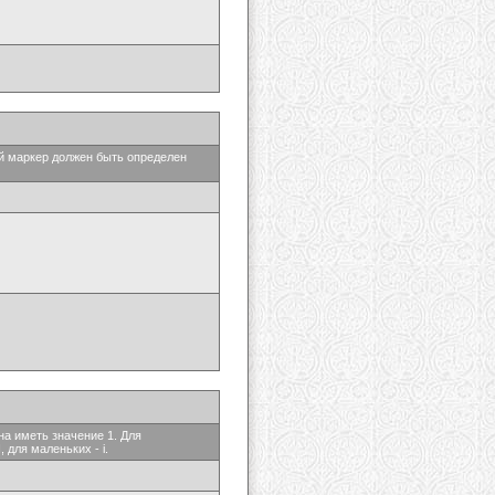
ый маркер должен быть определен
на иметь значение 1. Для
 для маленьких - i.