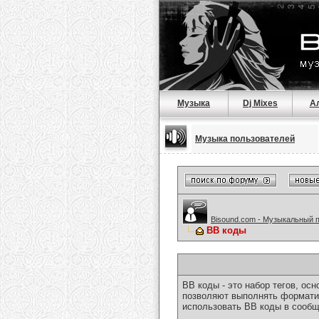
Музыка
Dj Mixes
А
Музыка пользователей
Bisound.com - Музыкальный 
BB коды
BB коды - это набор тегов, о
позволяют выполнять форматир
использовать BB коды в сообщ