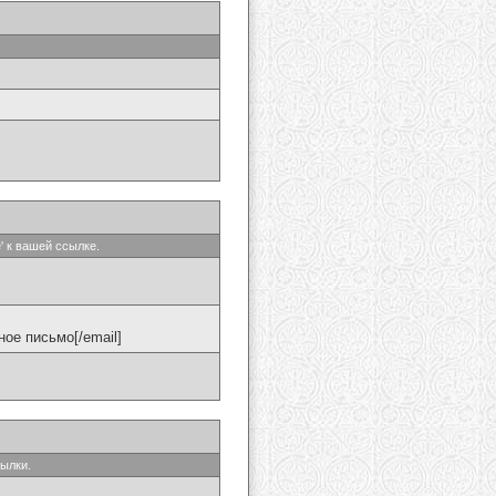
' к вашей ссылке.
ое письмо[/email]
сылки.