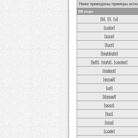
Ниже приведены примеры испо
BB коды
[b]
,
[i]
,
[u]
[color]
[size]
[font]
[highlight]
[left]
,
[right]
,
[center]
[indent]
[email]
[url]
[thread]
[post]
[list]
[img]
[code]