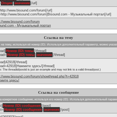
=
Опция
]
значение
[/url]
]http://www.bisound.com/forum[/url]
l=http://www.bisound.com/forum]Bisound.com - Музыкальный портал[/url]
p://www.bisound.com/forum
ound.com - Музыкальный портал
Ссылка на тему
ку на тему, используя её номер (ID). Используя дополнительный параметр, можно указа
ead]
Номер (ID) темы
[/thread]
read=
Номер (ID) темы
]
значение
[/thread]
read]42918[/thread]
read=42918]Нажмите здесь![/thread]
e: The threadid/postid is just an example and may not link to a valid thread/post.)
p://www.bisound.com/forum/showthread.php?t=42918
мите здесь!
Ссылка на сообщение
 на конкретное сообщение, используя его номер (ID). Используя дополнительный парам
t]
Номер (ID) сообщения
[/post]
st=
Номер (ID) сообщения
]
значение
[/post]
st]269302[/post]