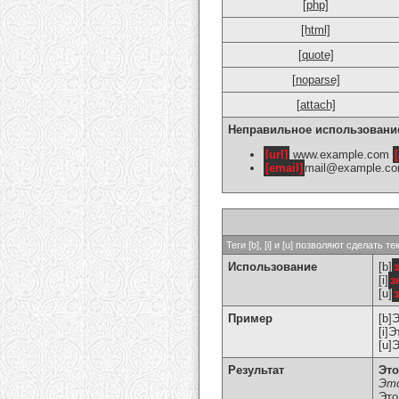
[php]
[html]
[quote]
[noparse]
[attach]
Неправильное использовани
[url]
www.example.com
[
[email]
mail@example.c
Теги [b], [i] и [u] позволяют сделат
Использование
[b]
[i]
з
[u]
Пример
[b]
[i]
[u]
Результат
Это
Это
Это