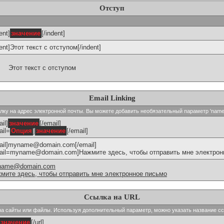
Отступ
ent]
значение
[/indent]
dent]Этот текст с отступом[/indent]
Этот текст с отступом
Email Linking
сылку на адрес электронной почты. Вы можете добавить необязательный параметр 'name
il]
значение
[/email]
ail=
Опция
]
значение
[/email]
ail]myname@domain.com[/email]
ail=myname@domain.com]Нажмите здесь, чтобы отправить мне электронн
name@domain.com
мите здесь, чтобы отправить мне электронное письмо
Ссылка на URL
и на сайты или файлы. Используя дополнительный параметр, можно указать название с
значение
[/url]