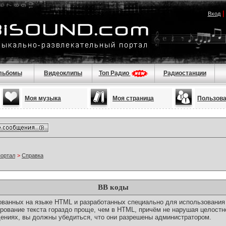
Вход
льбомы
Видеоклипы
Топ Радио
Радиостанции
Моя музыка
Моя страница
Пользов
портал
>
Справка
BB коды
снованных на языке HTML и разработанных специально для использовани
ование текста гораздо проще, чем в HTML, причём не нарушая целостн
ениях, вы должны убедиться, что они разрешены администратором.