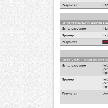
Результат
Эт
Тег [highlight] позволяет выделить ваш
Использование
[hig
Пример
[hi
Результат
Эт
Теги [left], [right] и [center] выравн
Использование
[left
[cen
[rig
Пример
[le
[ce
[ri
Результат
Это