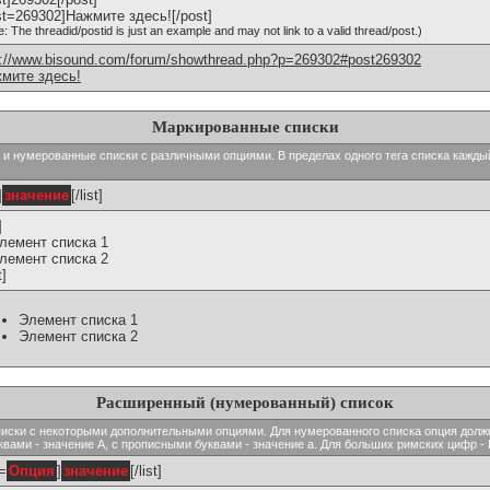
st=269302]Нажмите здесь![/post]
e: The threadid/postid is just an example and may not link to a valid thread/post.)
p://www.bisound.com/forum/showthread.php?p=269302#post269302
мите здесь!
Маркированные списки
тые и нумерованные списки с различными опциями. В пределах одного тега списка кажд
]
значение
[/list]
]
Элемент списка 1
Элемент списка 2
t]
Элемент списка 1
Элемент списка 2
Расширенный (нумерованный) список
ь списки с некоторыми дополнительными опциями. Для нумерованного списка опция долж
вами - значение A, с прописными буквами - значение а. Для больших римских цифр - I,
t=
Опция
]
значение
[/list]