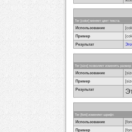
Тег [color] меняет цвет текста.
Использование
[col
Пример
[co
Результат
Это
Тег [size] позволяет изменять разме
Использование
[si
Пример
[si
Результат
Э
Тег [font] изменяет шрифт.
Использование
[fon
Пример
[fo