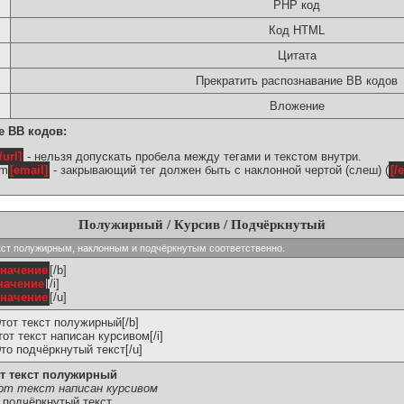
PHP код
Код HTML
Цитата
Прекратить распознавание BB кодов
Вложение
е BB кодов:
/url]
- нельзя допускать пробела между тегами и текстом внутри.
om
[email]
- закрывающий тег должен быть с наклонной чертой (слеш) (
[/
Полужирный / Курсив / Подчёркнутый
ь текст полужирным, наклонным и подчёркнутым соответственно.
значение
[/b]
начение
[/i]
значение
[/u]
Этот текст полужирный[/b]
Этот текст написан курсивом[/i]
Это подчёркнутый текст[/u]
т текст полужирный
т текст написан курсивом
 подчёркнутый текст