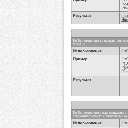
[po
(Not
Результат
htt
Наж
Тег [list] позволяет создавать прос
тегом [*].
Использование
[list
Пример
[list
[*]
[*]
[/lis
Результат
Тег [list] позволяет также создават
алфавитного списка с заглавными бук
Использование
[lis