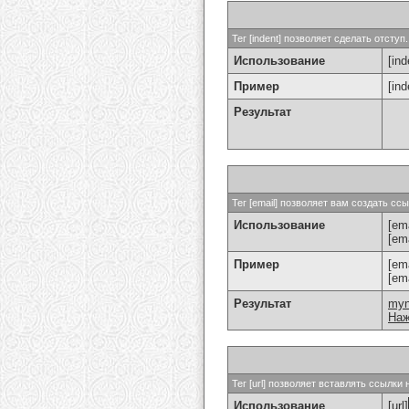
Тег [indent] позволяет сделать отступ.
Использование
[ind
Пример
[in
Результат
Тег [email] позволяет вам создать с
Использование
[ema
[em
Пример
[em
[em
Результат
my
Наж
Тег [url] позволяет вставлять ссылк
Использование
[url]