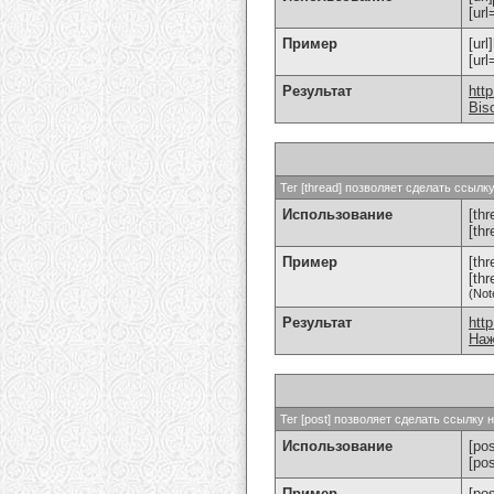
[url
Пример
[url
[ur
Результат
htt
Bis
Тег [thread] позволяет сделать ссыл
Использование
[thr
[th
Пример
[th
[th
(Not
Результат
htt
Наж
Тег [post] позволяет сделать ссылку
Использование
[pos
[po
Пример
[po