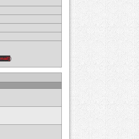
email]
)