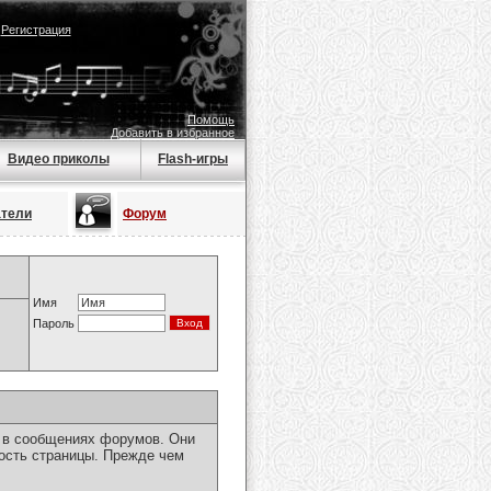
|
Регистрация
Помощь
Добавить в избранное
Видео приколы
Flash-игры
атели
Форум
Имя
Пароль
я в сообщениях форумов. Они
ость страницы. Прежде чем