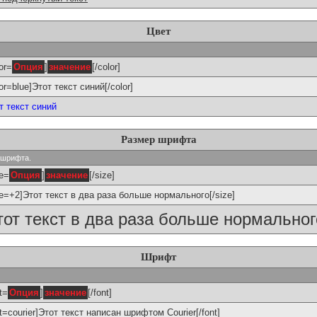
Цвет
or=
Опция
]
значение
[/color]
lor=blue]Этот текст синий[/color]
т текст синий
Размер шрифта
р шрифта.
ze=
Опция
]
значение
[/size]
ze=+2]Этот текст в два раза больше нормального[/size]
тот текст в два раза больше нормальног
Шрифт
t=
Опция
]
значение
[/font]
nt=courier]Этот текст написан шрифтом Courier[/font]