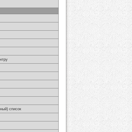
нтру
ный) список