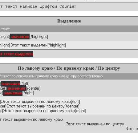
от текст написан шрифтом Courier
Выделение
 текст.
hlight]
значение
[/highlight]
ghlight]Этот текст выделен[/highlight]
от текст выделен
По левому краю / По правому краю / По центру
ивают текст по левому или правому краю и по центру соответственно.
]
значение
[/left]
ter]
значение
[/center]
ht]
значение
[/right]
ft]Этот текст выровнен по левому краю[/left]
nter]Этот текст выровнен по центру[/center]
ght]Этот текст выровнен по правому краю[/right]
т текст выровнен по левому краю
Этот текст выровнен по центру
Этот т