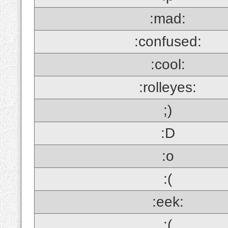
:mad:
:confused:
:cool:
:rolleyes:
;)
:D
:o
:(
:eek:
;(