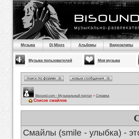
Музыка
Dj Mixes
Альбомы
Видеоклипы
Музыка пользователей
Моя музыка
Bisound.com - Музыкальный портал
>
Справка
Список смайлов
Смайлы (smile - улыбка) - 