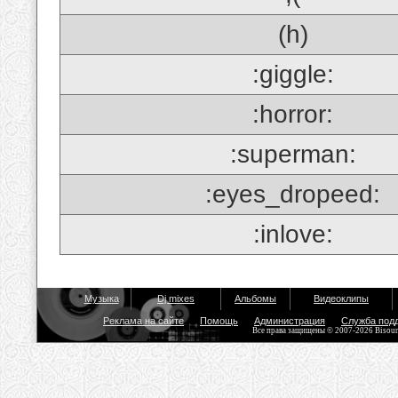
(h)
:giggle:
:horror:
:superman:
:eyes_dropeed:
:inlove:
Музыка
Dj mixes
Альбомы
Видеоклипы
Реклама на сайте
Помощь
Администрация
Служба под
Все права защищены © 2007-2026 Bisou