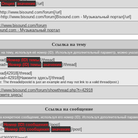
=
Опция
]
значение
[/url]
]http://www.bisound.com/forum[/url]
l=http://www.bisound.com/forum]Bisound.com - Музыкальный портал[/url]
p://www.bisound.com/forum
ound.com - Музыкальный портал
Ссылка на тему
ку на тему, используя её номер (ID). Используя дополнительный параметр, можно указа
ead]
Номер (ID) темы
[/thread]
read=
Номер (ID) темы
]
значение
[/thread]
read]42918[/thread]
read=42918]Нажмите здесь![/thread]
e: The threadid/postid is just an example and may not link to a valid thread/post.)
p://www.bisound.com/forum/showthread.php?t=42918
мите здесь!
Ссылка на сообщение
 на конкретное сообщение, используя его номер (ID). Используя дополнительный парам
t]
Номер (ID) сообщения
[/post]
st=
Номер (ID) сообщения
]
значение
[/post]
st]269302[/post]