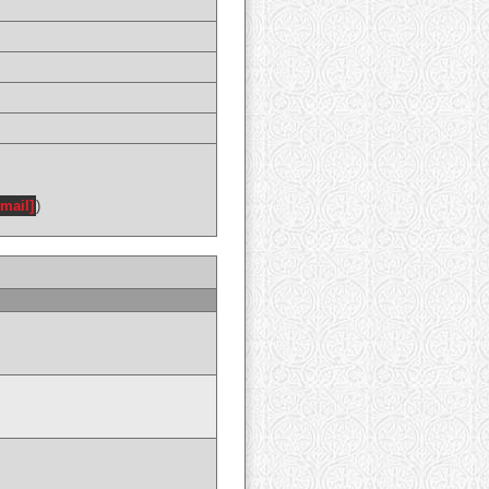
email]
)