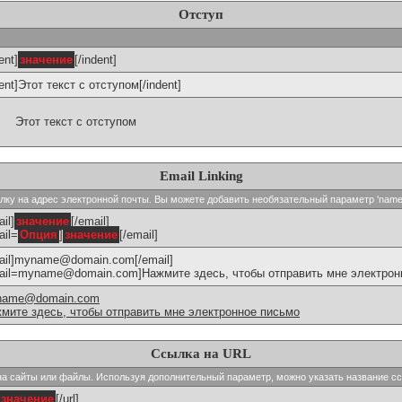
Отступ
ent]
значение
[/indent]
dent]Этот текст с отступом[/indent]
Этот текст с отступом
Email Linking
сылку на адрес электронной почты. Вы можете добавить необязательный параметр 'name
il]
значение
[/email]
ail=
Опция
]
значение
[/email]
ail]myname@domain.com[/email]
ail=myname@domain.com]Нажмите здесь, чтобы отправить мне электронн
name@domain.com
мите здесь, чтобы отправить мне электронное письмо
Ссылка на URL
и на сайты или файлы. Используя дополнительный параметр, можно указать название с
значение
[/url]