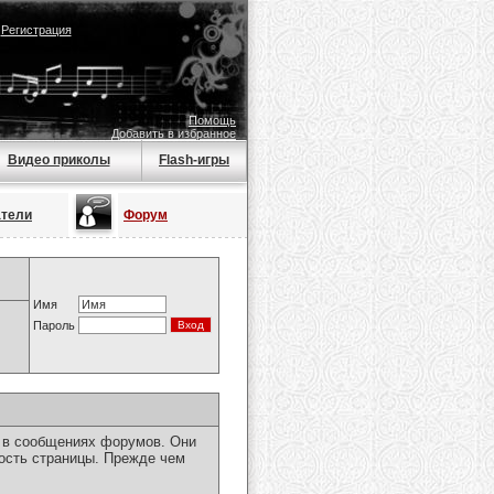
|
Регистрация
Помощь
Добавить в избранное
Видео приколы
Flash-игры
атели
Форум
Имя
Пароль
я в сообщениях форумов. Они
ость страницы. Прежде чем