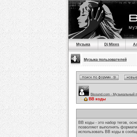
Музыка
Dj Mixes
А
Музыка пользователей
Bisound.com - Музыкальный 
BB коды
BB коды - это набор тегов, о
позволяют выполнять форматир
использовать BB коды в сообщ