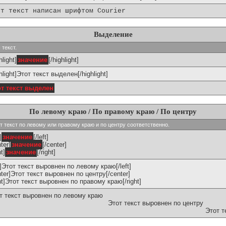
от текст написан шрифтом Courier
Выделение
 текст.
hlight]
значение
[/highlight]
ghlight]Этот текст выделен[/highlight]
от текст выделен
По левому краю / По правому краю / По центру
ивают текст по левому или правому краю и по центру соответственно.
]
значение
[/left]
ter]
значение
[/center]
ht]
значение
[/right]
ft]Этот текст выровнен по левому краю[/left]
nter]Этот текст выровнен по центру[/center]
ght]Этот текст выровнен по правому краю[/right]
т текст выровнен по левому краю
Этот текст выровнен по центру
Этот т