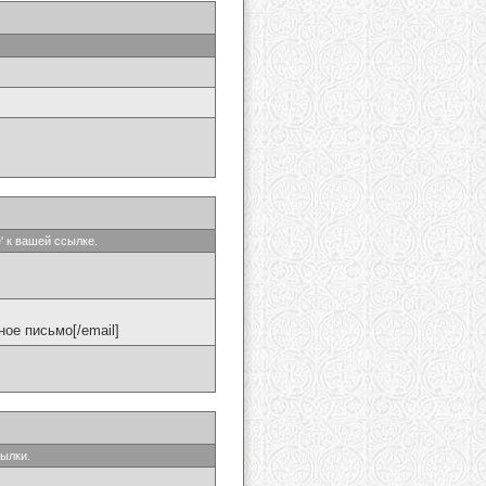
' к вашей ссылке.
ое письмо[/email]
сылки.