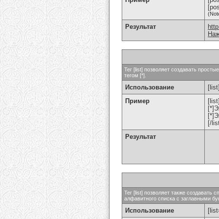
[po
(Not
Результат
htt
Наж
Тег [list] позволяет создавать прос
тегом [*].
Использование
[list
Пример
[list
[*]
[*]
[/lis
Результат
Тег [list] позволяет также создават
алфавитного списка с заглавными бук
Использование
[lis