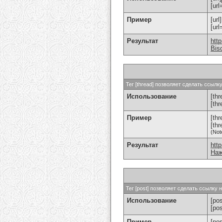
[url
Пример
[url
[ur
Результат
htt
Bis
Тег [thread] позволяет сделать ссыл
Использование
[thr
[th
Пример
[th
[th
(Not
Результат
htt
Наж
Тег [post] позволяет сделать ссылку
Использование
[pos
[po
Пример
[po