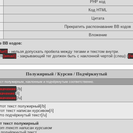
PHP код
Код HTML
Цитата
Прекратить распознавание BB кодов
Вложение
е BB кодов:
/url]
- нельзя допускать пробела между тегами и текстом внутри.
om
[email]
- закрывающий тег должен быть с наклонной чертой (слеш) (
[/
Полужирный / Курсив / Подчёркнутый
ь текст полужирным, наклонным и подчёркнутым соответственно.
значение
[/b]
начение
[/i]
значение
[/u]
Этот текст полужирный[/b]
Этот текст написан курсивом[/i]
Это подчёркнутый текст[/u]
т текст полужирный
т текст написан курсивом
 подчёркнутый текст