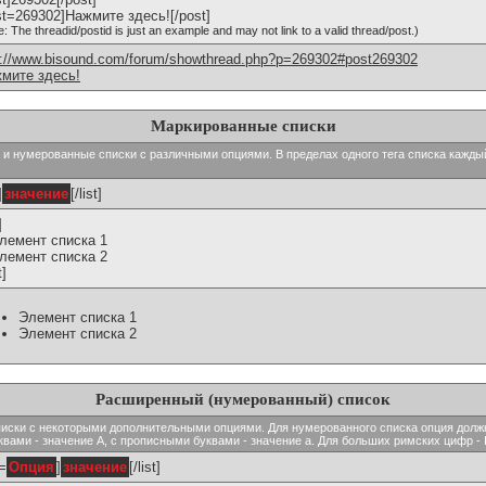
st=269302]Нажмите здесь![/post]
e: The threadid/postid is just an example and may not link to a valid thread/post.)
p://www.bisound.com/forum/showthread.php?p=269302#post269302
мите здесь!
Маркированные списки
тые и нумерованные списки с различными опциями. В пределах одного тега списка кажд
]
значение
[/list]
]
Элемент списка 1
Элемент списка 2
t]
Элемент списка 1
Элемент списка 2
Расширенный (нумерованный) список
ь списки с некоторыми дополнительными опциями. Для нумерованного списка опция долж
вами - значение A, с прописными буквами - значение а. Для больших римских цифр - I,
t=
Опция
]
значение
[/list]