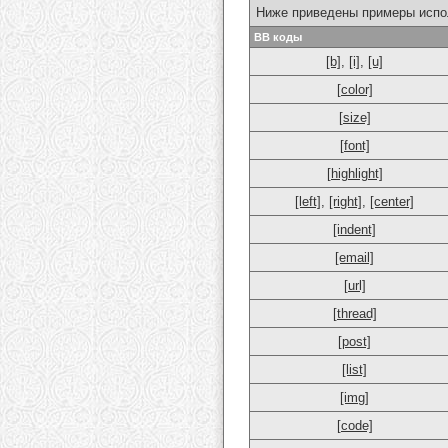
Ниже приведены примеры испо
BB коды
[b]
,
[i]
,
[u]
[color]
[size]
[font]
[highlight]
[left]
,
[right]
,
[center]
[indent]
[email]
[url]
[thread]
[post]
[list]
[img]
[code]