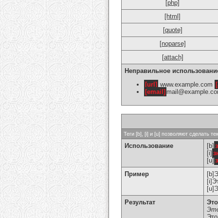
[php]
[html]
[quote]
[noparse]
[attach]
Неправильное использовани
[url]
www.example.com
[
[email]
mail@example.c
Теги [b], [i] и [u] позволяют сделат
Использование
[b]
[i]
з
[u]
Пример
[b]
[i]
[u]
Результат
Это
Это
Это