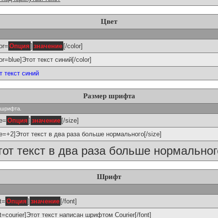
Цвет
or=
Опция
]
значение
[/color]
lor=blue]Этот текст синий[/color]
т текст синий
Размер шрифта
р шрифта.
ze=
Опция
]
значение
[/size]
ze=+2]Этот текст в два раза больше нормального[/size]
тот текст в два раза больше нормальног
Шрифт
t=
Опция
]
значение
[/font]
nt=courier]Этот текст написан шрифтом Courier[/font]