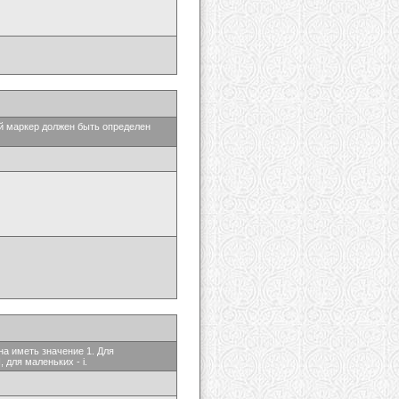
ый маркер должен быть определен
на иметь значение 1. Для
 для маленьких - i.