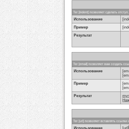
Тег [indent] позволяет сделать отступ.
Использование
[ind
Пример
[in
Результат
Тег [email] позволяет вам создать с
Использование
[ema
[em
Пример
[em
[em
Результат
my
Наж
Тег [url] позволяет вставлять ссылк
Использование
[url]