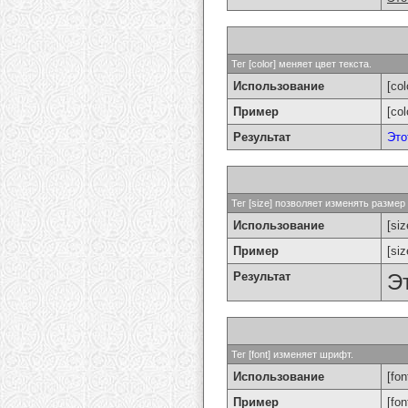
Тег [color] меняет цвет текста.
Использование
[col
Пример
[co
Результат
Это
Тег [size] позволяет изменять разме
Использование
[si
Пример
[si
Результат
Э
Тег [font] изменяет шрифт.
Использование
[fon
Пример
[fo