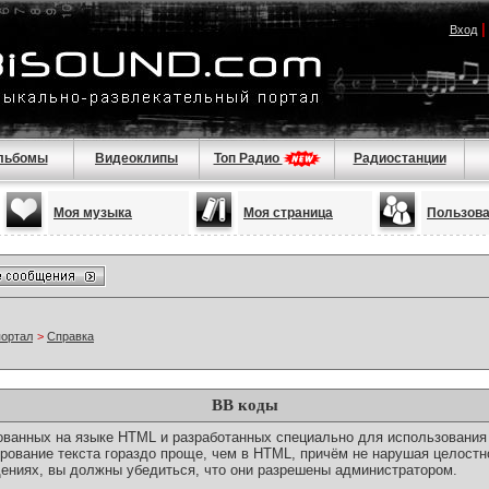
Вход
льбомы
Видеоклипы
Топ Радио
Радиостанции
Моя музыка
Моя страница
Пользов
портал
>
Справка
BB коды
снованных на языке HTML и разработанных специально для использовани
ование текста гораздо проще, чем в HTML, причём не нарушая целостн
ениях, вы должны убедиться, что они разрешены администратором.