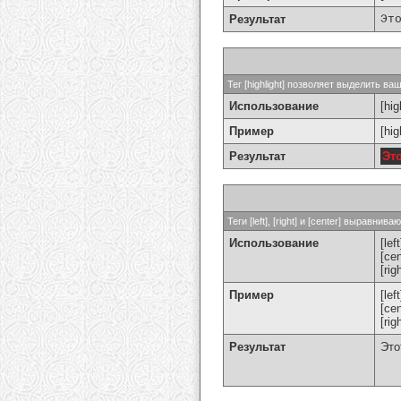
Результат
Эт
Тег [highlight] позволяет выделить ваш
Использование
[hig
Пример
[hi
Результат
Эт
Теги [left], [right] и [center] выравн
Использование
[left
[cen
[rig
Пример
[le
[ce
[ri
Результат
Это