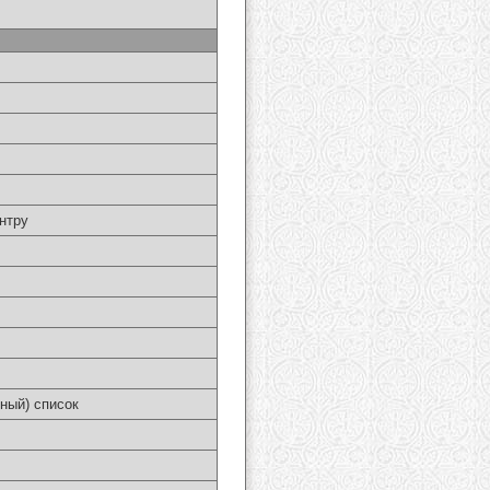
нтру
ный) список