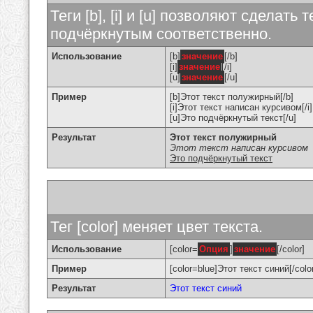
Теги [b], [i] и [u] позволяют сделат
подчёркнутым соответственно.
Использование
[b]
значение
[/b]
[i]
значение
[/i]
[u]
значение
[/u]
Пример
[b]Этот текст полужирный[/b]
[i]Этот текст написан курсивом[/i]
[u]Это подчёркнутый текст[/u]
Результат
Этот текст полужирный
Этот текст написан курсивом
Это подчёркнутый текст
Тег [color] меняет цвет текста.
Использование
[color=
Опция
]
значение
[/color]
Пример
[color=blue]Этот текст синий[/colo
Результат
Этот текст синий