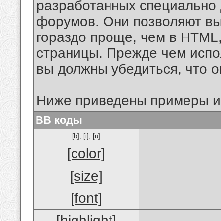
разработанных специально 
форумов. Они позволяют в
гораздо проще, чем в HTML
страницы. Прежде чем испо
вы должны убедиться, что 
Ниже приведены примеры и
BB коды
[b]
,
[i]
,
[u]
[color]
[size]
[font]
[highlight]