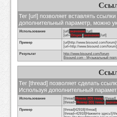
Ссыл
Тег [url] позволяет вставлять ссылк
дополнительный параметр, можно ук
Использование
[url]
значение
[/url]
[url=
Опция
]
значение
[/url]
Пример
[url]http://www.bisound.com/forum[/
[url=http://www.bisound.com/foru
Результат
http://www.bisound.com/forum
Bisound.com - Музыкальный порт
Ссыл
Тег [thread] позволяет сделать ссылк
Используя дополнительный параметр
Использование
[thread]
Номер (ID) темы
[/thread]
[thread=
Номер (ID) темы
]
значе
Пример
[thread]42918[/thread]
[thread=42918]Нажмите здесь![/th