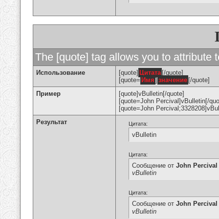
The [quote] tag allows you to attribute 
Использование
[quote]
Цитата
[/quote]
[quote=
Имя
]
значение
[/quote]
Пример
[quote]vBulletin[/quote]
[quote=John Percival]vBulletin[/quo
[quote=John Percival;3328208]vBull
Результат
Цитата:
vBulletin
Цитата:
Сообщение от
John Percival
vBulletin
Цитата:
Сообщение от
John Percival
vBulletin