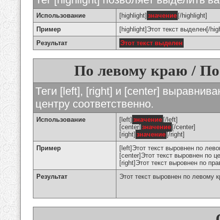
Использование
[highlight]
значение
[/highlight]
Пример
[highlight]Этот текст выделен[/high
Результат
Этот текст выделен
По левому краю / По
Теги [left], [right] и [center] вырав
центру соответственно.
Использование
[left]
значение
[/left]
[center]
значение
[/center]
[right]
значение
[/right]
Пример
[left]Этот текст выровнен по левом
[center]Этот текст выровнен по це
[right]Этот текст выровнен по пра
Результат
Этот текст выровнен по левому 