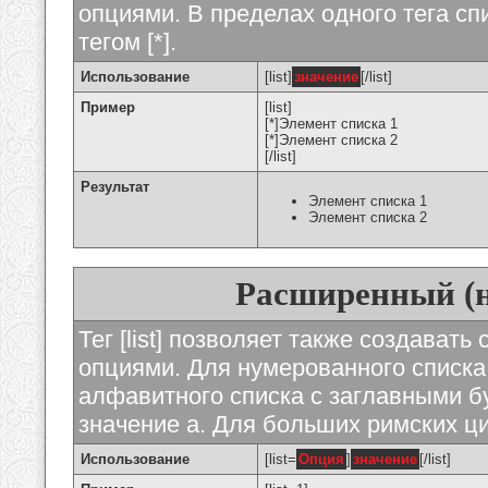
опциями. В пределах одного тега с
тегом [*].
Использование
[list]
значение
[/list]
Пример
[list]
[*]Элемент списка 1
[*]Элемент списка 2
[/list]
Результат
Элемент списка 1
Элемент списка 2
Расширенный (
Тег [list] позволяет также создават
опциями. Для нумерованного списка
алфавитного списка с заглавными бу
значение а. Для больших римских циф
Использование
[list=
Опция
]
значение
[/list]