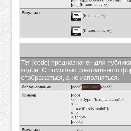
[url=http://www.example.com] [img
[/url] (В виде ссылки)
Результат
(Без ссылки)
(В виде ссылки)
Тег [code] предназначен для публи
кодов. С помощью специального фор
отображаться, а не исполняться.
Использование
[code]
значение
[/code]
Пример
[code]
<script type="text/javascript">
<!--
alert("Hello world!");
//-->
</script>
[/code]
Результат
Код: