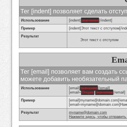
Тег [indent] позволяет сделать отступ
Использование
[indent]
значение
[/indent]
Пример
[indent]Этот текст с отступом[/ind
Результат
Этот текст с отступом
Ema
Тег [email] позволяет вам создать с
можете добавить необязательный па
Использование
[email]
значение
[/email]
[email=
Опция
]
значение
[/email]
Пример
[email]myname@domain.com[/emai
[email=myname@domain.com]Нажми
Результат
myname@domain.com
Нажмите здесь, чтобы отправить