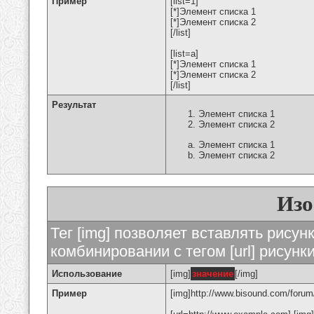
Пример
[list=1]
[*]Элемент списка 1
[*]Элемент списка 2
[/list]
[list=a]
[*]Элемент списка 1
[*]Элемент списка 2
[/list]
Результат
Элемент списка 1
Элемент списка 2
Элемент списка 1
Элемент списка 2
Изо
Тег [img] позволяет вставлять рису
комбинировании с тегом [url] рисунк
Использование
[img]
значение
[/img]
Пример
[img]http://www.bisound.com/forum