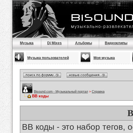
Музыка
Dj Mixes
Альбомы
Видеоклипы
Музыка пользователей
Моя музыка
Bisound.com - Музыкальный портал
>
Справка
BB коды
B
BB коды - это набор тегов,