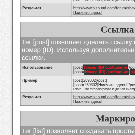
(Note: The threadid/postid is just an examp
Результат
http://www.bisound.com/forum/sho
Нажмите здесь!
Ссылка
Тег [post] позволяет сделать ссылку
номер (ID). Используя дополнитель
ссылки.
Использование
[post]
Номер (ID) сообщения
[/po
[post=
Номер (ID) сообщения
]
з
Пример
[post]269302[/post]
[post=269302]Нажмите здесь![/pos
(Note: The threadid/postid is just an examp
Результат
http://www.bisound.com/forum/sh
Нажмите здесь!
Маркиро
Тег [list] позволяет создавать прос