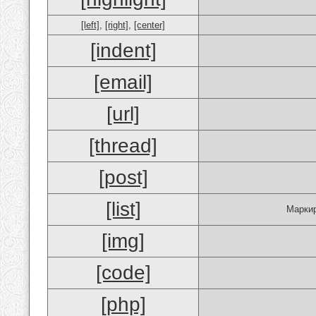
[left]
,
[right]
,
[center]
[indent]
[email]
[url]
[thread]
[post]
[list]
Маркир
[img]
[code]
[php]