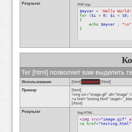
Результат
PHP код:
$myvar
=
'Hello World!
for (
$i
=
0
;
$i
<
10
;
{
echo
$myvar
.
"\n"
}
К
Тег [html] позволяет вам выделить 
Использование
[html]
значение
[/html]
Пример
[html]
<img src="image.gif" alt="image" /
<a href="testing.html" target="_bl
[/html]
Результат
Код HTML:
<img src=
"image.gif"
 a
<a href=
"testing.html"