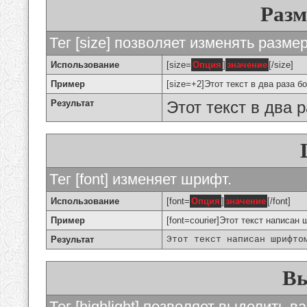
Разм
Тег [size] позволяет изменять разме
Использование
[size=
Опция
]
значение
[/size]
Пример
[size=+2]Этот текст в два раза б
Результат
Этот текст в два 
Тег [font] изменяет шрифт.
Использование
[font=
Опция
]
значение
[/font]
Пример
[font=courier]Этот текст написан 
Результат
Этот текст написан шрифто
Вы
Тег [highlight] позволяет выделить ва