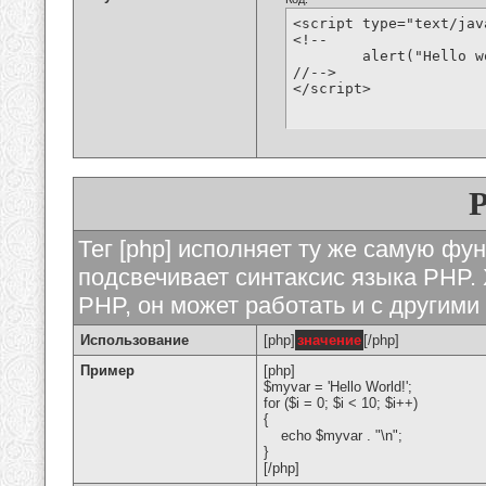
<script type="text/jav
<!--

	alert("Hello world!");

//-->

</script>
Тег [php] исполняет ту же самую функ
подсвечивает синтаксис языка PHP. 
PHP, он может работать и с другими
Использование
[php]
значение
[/php]
Пример
[php]
$myvar = 'Hello World!';
for ($
i = 0; $i < 10; $i++)
{
echo $myvar . "\n";
}
[/php]