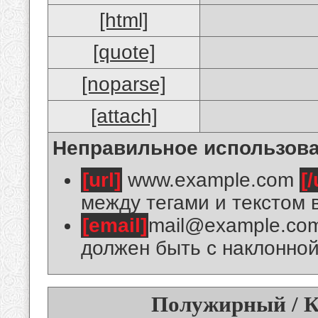
[html]
[quote]
[noparse]
[attach]
Неправильное использова
[url]
www.example.com
[/
между тегами и текстом 
[email]
mail@example.co
должен быть с наклонной
Полужирный / К