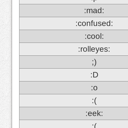
:mad:
:confused:
:cool:
:rolleyes:
;)
:D
:o
:(
:eek:
;(