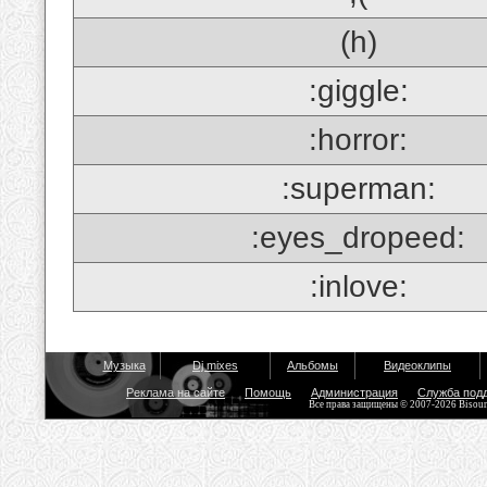
(h)
:giggle:
:horror:
:superman:
:eyes_dropeed:
:inlove:
Музыка
Dj mixes
Альбомы
Видеоклипы
Реклама на сайте
Помощь
Администрация
Служба под
Все права защищены © 2007-2026 Bisou