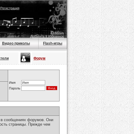
|
Регистрация
Помощь
Добавить в избранное
Видео приколы
Flash-игры
атели
Форум
Имя
Пароль
я в сообщениях форумов. Они
ость страницы. Прежде чем