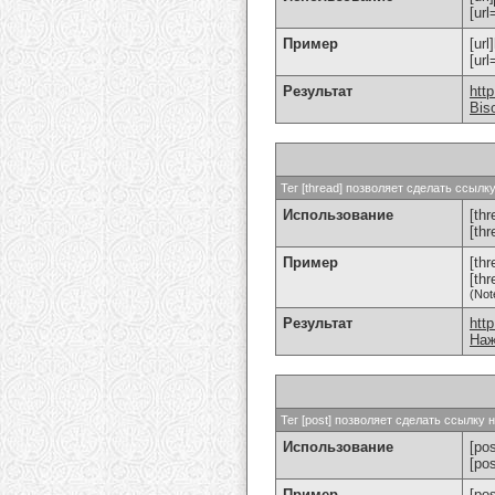
[url
Пример
[url
[ur
Результат
htt
Bis
Тег [thread] позволяет сделать ссыл
Использование
[thr
[th
Пример
[th
[th
(Not
Результат
htt
Наж
Тег [post] позволяет сделать ссылку
Использование
[pos
[po
Пример
[po