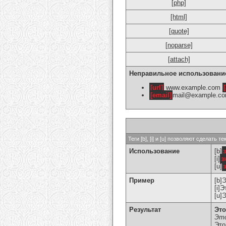
[php]
[html]
[quote]
[noparse]
[attach]
Неправильное использовани
[url]
www.example.com
[
[email]
mail@example.c
Теги [b], [i] и [u] позволяют сделат
Использование
[b]
[i]
з
[u]
Пример
[b]
[i]
[u]
Результат
Это
Это
Это