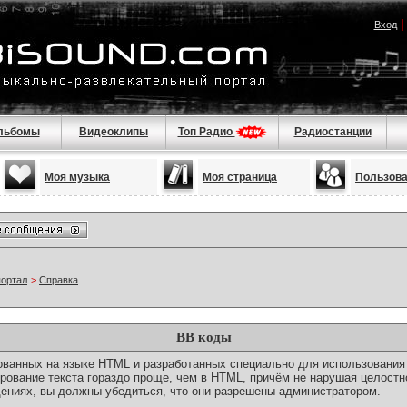
Вход
льбомы
Видеоклипы
Топ Радио
Радиостанции
Моя музыка
Моя страница
Пользов
портал
>
Справка
BB коды
снованных на языке HTML и разработанных специально для использовани
ование текста гораздо проще, чем в HTML, причём не нарушая целостн
ениях, вы должны убедиться, что они разрешены администратором.