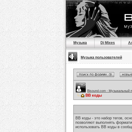
Музыка
Dj Mixes
А
Музыка пользователей
Bisound.com - Музыкальный 
BB коды
BB коды - это набор тегов, о
позволяют выполнять форматир
использовать BB коды в сообщ