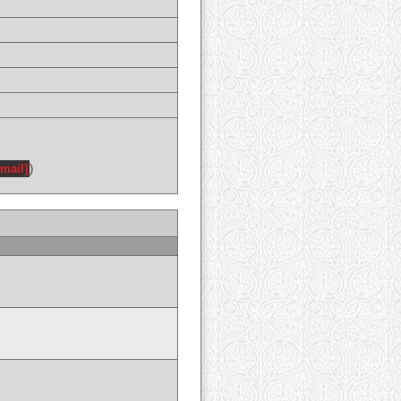
email]
)