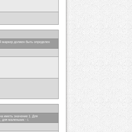
ый маркер должен быть определен
на иметь значение 1. Для
 для маленьких - i.