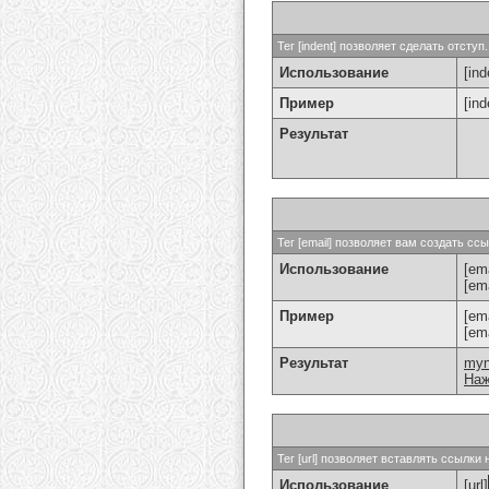
Тег [indent] позволяет сделать отступ.
Использование
[ind
Пример
[in
Результат
Тег [email] позволяет вам создать с
Использование
[ema
[em
Пример
[em
[em
Результат
my
Наж
Тег [url] позволяет вставлять ссылк
Использование
[url]