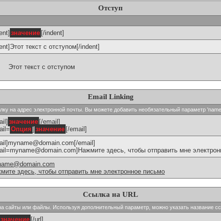
Отступ
ent]
значение
[/indent]
dent]Этот текст с отступом[/indent]
Этот текст с отступом
Email Linking
сылку на адрес электронной почты. Вы можете добавить необязательный параметр 'name
il]
значение
[/email]
ail=
Опция
]
значение
[/email]
ail]myname@domain.com[/email]
ail=myname@domain.com]Нажмите здесь, чтобы отправить мне электронн
name@domain.com
мите здесь, чтобы отправить мне электронное письмо
Ссылка на URL
и на сайты или файлы. Используя дополнительный параметр, можно указать название с
значение
[/url]