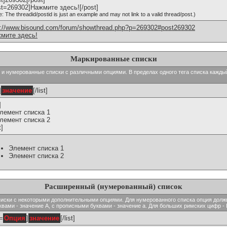
st=269302]Нажмите здесь![/post]
e: The threadid/postid is just an example and may not link to a valid thread/post.)
p://www.bisound.com/forum/showthread.php?p=269302#post269302
мите здесь!
Маркированные списки
тые и нумерованные списки с различными опциями. В пределах одного тега списка кажд
]
значение
[/list]
]
Элемент списка 1
Элемент списка 2
t]
Элемент списка 1
Элемент списка 2
Расширенный (нумерованный) список
ь списки с некоторыми дополнительными опциями. Для нумерованного списка опция долж
вами - значение A, с прописными буквами - значение а. Для больших римских цифр - I,
t=
Опция
]
значение
[/list]