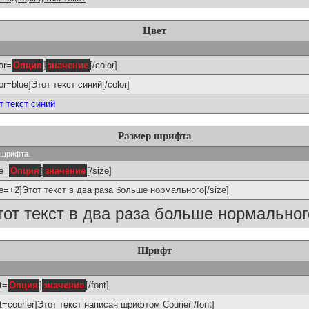
Цвет
or=
Опция
]
значение
[/color]
lor=blue]Этот текст синий[/color]
т текст синий
Размер шрифта
р шрифта.
ze=
Опция
]
значение
[/size]
ze=+2]Этот текст в два раза больше нормального[/size]
тот текст в два раза больше нормальног
Шрифт
t=
Опция
]
значение
[/font]
nt=courier]Этот текст написан шрифтом Courier[/font]