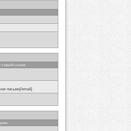
' к вашей ссылке.
ое письмо[/email]
сылки.