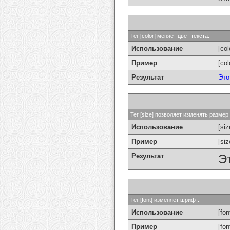
Тег [color] меняет цвет текста.
Использование
[col
Пример
[co
Результат
Это
Тег [size] позволяет изменять разме
Использование
[si
Пример
[si
Результат
Э
Тег [font] изменяет шрифт.
Использование
[fon
Пример
[fo