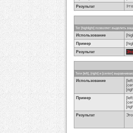
Результат
Эт
Тег [highlight] позволяет выделить ваш
Использование
[hig
Пример
[hi
Результат
Эт
Теги [left], [right] и [center] выравн
Использование
[left
[cen
[rig
Пример
[le
[ce
[ri
Результат
Это