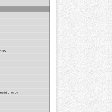
нтру
ный) список