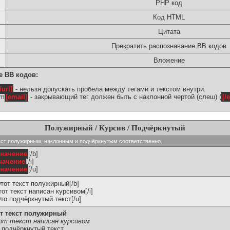
PHP код
Код HTML
Цитата
Прекратить распознавание BB кодов
Вложение
е BB кодов:
/url]
- нельзя допускать пробела между тегами и текстом внутри.
om
[email]
- закрывающий тег должен быть с наклонной чертой (слеш) (
[/
Полужирный / Курсив / Подчёркнутый
ь текст полужирным, наклонным и подчёркнутым соответственно.
значение
[/b]
начение
[/i]
значение
[/u]
Этот текст полужирный[/b]
Этот текст написан курсивом[/i]
Это подчёркнутый текст[/u]
т текст полужирный
т текст написан курсивом
 подчёркнутый текст