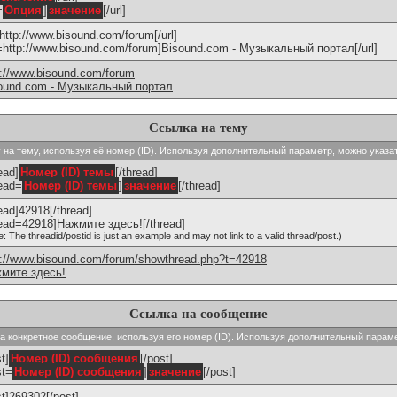
=
Опция
]
значение
[/url]
]http://www.bisound.com/forum[/url]
l=http://www.bisound.com/forum]Bisound.com - Музыкальный портал[/url]
p://www.bisound.com/forum
ound.com - Музыкальный портал
Ссылка на тему
ку на тему, используя её номер (ID). Используя дополнительный параметр, можно указа
ead]
Номер (ID) темы
[/thread]
read=
Номер (ID) темы
]
значение
[/thread]
read]42918[/thread]
read=42918]Нажмите здесь![/thread]
e: The threadid/postid is just an example and may not link to a valid thread/post.)
p://www.bisound.com/forum/showthread.php?t=42918
мите здесь!
Ссылка на сообщение
 на конкретное сообщение, используя его номер (ID). Используя дополнительный парам
t]
Номер (ID) сообщения
[/post]
st=
Номер (ID) сообщения
]
значение
[/post]
st]269302[/post]