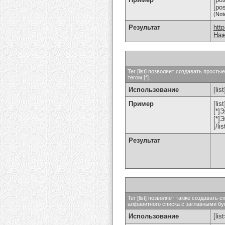
[po
(Not
Результат
htt
Наж
Тег [list] позволяет создавать прос
тегом [*].
Использование
[list
Пример
[list
[*]
[*]
[/lis
Результат
Тег [list] позволяет также создават
алфавитного списка с заглавными бук
Использование
[lis