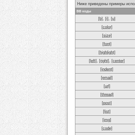
Ниже приведены примеры испо
BB коды
[b]
,
[i]
,
[u]
[color]
[size]
[font]
[highlight]
[left]
,
[right]
,
[center]
[indent]
[email]
[url]
[thread]
[post]
[list]
[img]
[code]