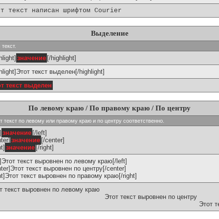
от текст написан шрифтом Courier
Выделение
 текст.
hlight]
значение
[/highlight]
ghlight]Этот текст выделен[/highlight]
от текст выделен
По левому краю / По правому краю / По центру
ивают текст по левому или правому краю и по центру соответственно.
]
значение
[/left]
ter]
значение
[/center]
ht]
значение
[/right]
ft]Этот текст выровнен по левому краю[/left]
nter]Этот текст выровнен по центру[/center]
ght]Этот текст выровнен по правому краю[/right]
т текст выровнен по левому краю
Этот текст выровнен по центру
Этот т