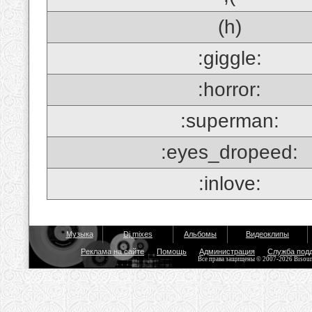
(h)
:giggle:
:horror:
:superman:
:eyes_dropeed:
:inlove:
Музыка
Dj mixes
Альбомы
Видеоклипы
Реклама на сайте
Помощь
Администрация
Служба под
Все права защищены © 2007-2026 Bisou