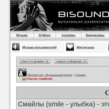
Музыка
Dj Mixes
Альбомы
Видеоклипы
Музыка пользователей
Моя музыка
Bisound.com - Музыкальный портал
>
Справка
Список смайлов
Смайлы (smile - улыбка) - 