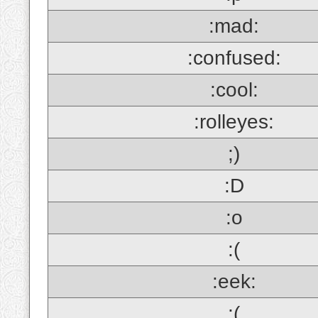
:mad:
:confused:
:cool:
:rolleyes:
;)
:D
:o
:(
:eek:
;(