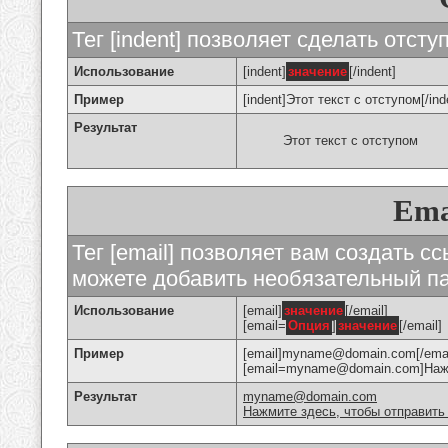
Тег [indent] позволяет сделать отступ
Использование
[indent]
значение
[/indent]
Пример
[indent]Этот текст с отступом[/ind
Результат
Этот текст с отступом
Ema
Тег [email] позволяет вам создать с
можете добавить необязательный па
Использование
[email]
значение
[/email]
[email=
Опция
]
значение
[/email]
Пример
[email]myname@domain.com[/emai
[email=myname@domain.com]Нажми
Результат
myname@domain.com
Нажмите здесь, чтобы отправить