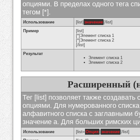
опциями. В пределах одного тега с
тегом [*].
Использование
[list]
значение
[/list]
Пример
[list]
[*]Элемент списка 1
[*]Элемент списка 2
[/list]
Результат
Элемент списка 1
Элемент списка 2
Расширенный (
Тег [list] позволяет также создават
опциями. Для нумерованного списка
алфавитного списка с заглавными бу
значение а. Для больших римских циф
Использование
[list=
Опция
]
значение
[/list]