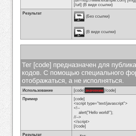
[url=http://www.example.com] [img
[/url] (В виде ссылки)
Результат
(Без ссылки)
(В виде ссылки)
Тег [code] предназначен для публи
кодов. С помощью специального фор
отображаться, а не исполняться.
Использование
[code]
значение
[/code]
Пример
[code]
<script type="text/javascript">
<!--
alert("Hello world!");
//-->
</script>
[/code]
Результат
Код: