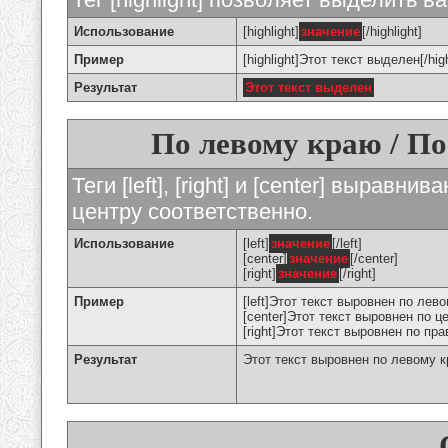
Использование
[highlight]
значение
[/highlight]
Пример
[highlight]Этот текст выделен[/high
Результат
Этот текст выделен
По левому краю / По
Теги [left], [right] и [center] вырав
центру соответственно.
Использование
[left]
значение
[/left]
[center]
значение
[/center]
[right]
значение
[/right]
Пример
[left]Этот текст выровнен по левом
[center]Этот текст выровнен по це
[right]Этот текст выровнен по пра
Результат
Этот текст выровнен по левому 