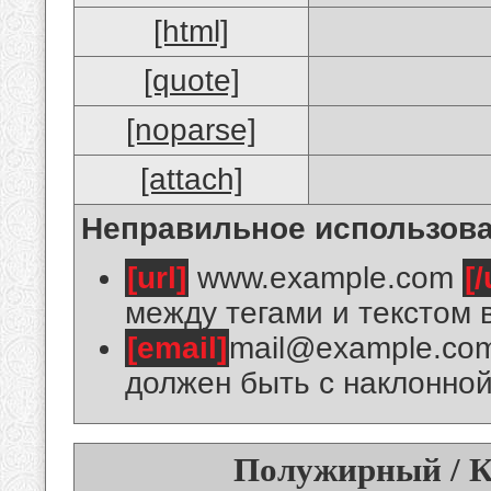
[html]
[quote]
[noparse]
[attach]
Неправильное использова
[url]
www.example.com
[/
между тегами и текстом 
[email]
mail@example.co
должен быть с наклонной
Полужирный / К