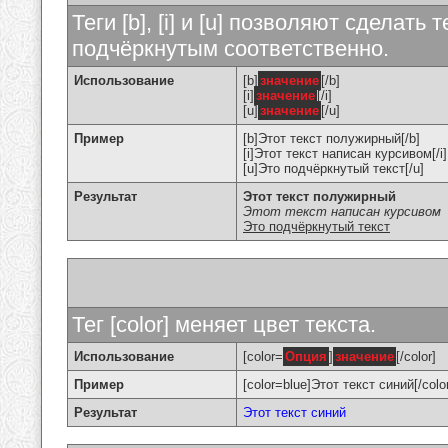
Теги [b], [i] и [u] позволяют сделат
подчёркнутым соответственно.
Использование
[b]
значение
[/b]
[i]
значение
[/i]
[u]
значение
[/u]
Пример
[b]Этот текст полужирный[/b]
[i]Этот текст написан курсивом[/i]
[u]Это подчёркнутый текст[/u]
Результат
Этот текст полужирный
Этот текст написан курсивом
Это подчёркнутый текст
Тег [color] меняет цвет текста.
Использование
[color=
Опция
]
значение
[/color]
Пример
[color=blue]Этот текст синий[/colo
Результат
Этот текст синий