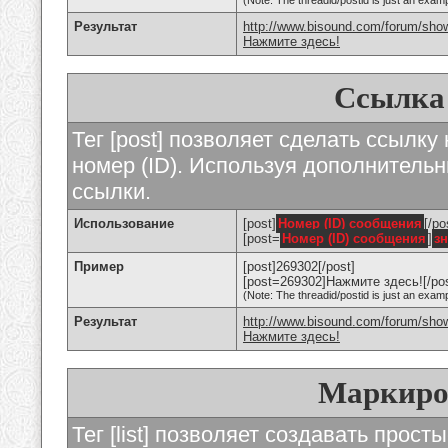
(Note: The threadid/postid is just an examp
Результат
http://www.bisound.com/forum/sho
Нажмите здесь!
Ссылка
Тег [post] позволяет сделать ссылку
номер (ID). Используя дополнитель
ссылки.
Использование
[post]
Номер (ID) сообщения
[/po
[post=
Номер (ID) сообщения
]
з
Пример
[post]269302[/post]
[post=269302]Нажмите здесь![/pos
(Note: The threadid/postid is just an examp
Результат
http://www.bisound.com/forum/sh
Нажмите здесь!
Маркиро
Тег [list] позволяет создавать прос