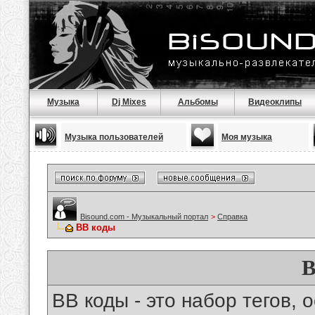
Музыка
Dj Mixes
Альбомы
Видеоклипы
Музыка пользователей
Моя музыка
Bisound.com - Музыкальный портал
>
Справка
BB коды
B
BB коды - это набор тегов,