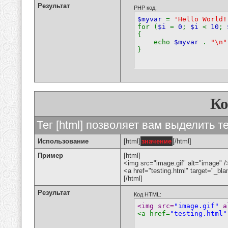
Результат
PHP код:
$myvar
=
'Hello World!
for (
$i
=
0
;
$i
<
10
;
{
echo
$myvar
.
"\n"
}
К
Тег [html] позволяет вам выделить 
Использование
[html]
значение
[/html]
Пример
[html]
<img src="image.gif" alt="image" /
<a href="testing.html" target="_bl
[/html]
Результат
Код HTML:
<img src=
"image.gif"
 a
<a href=
"testing.html"