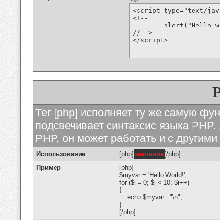
<script type="text/jav
<!--

	alert("Hello world!");

//-->

</script>
Тег [php] исполняет ту же самую функ
подсвечивает синтаксис языка PHP. 
PHP, он может работать и с другими
Использование
[php]
значение
[/php]
Пример
[php]
$myvar = 'Hello World!';
for ($
i = 0; $i < 10; $i++)
{
echo $myvar . "\n";
}
[/php]