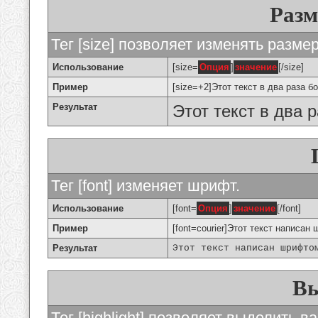
Разм
Тег [size] позволяет изменять разме
Использование
[size=
Опция
]
значение
[/size]
Пример
[size=+2]Этот текст в два раза б
Результат
Этот текст в два 
Тег [font] изменяет шрифт.
Использование
[font=
Опция
]
значение
[/font]
Пример
[font=courier]Этот текст написан 
Результат
Этот текст написан шрифто
Вы
Тег [highlight] позволяет выделить ва