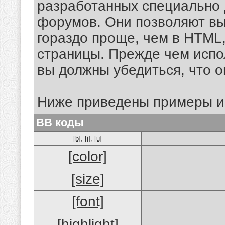
разработанных специально 
форумов. Они позволяют в
гораздо проще, чем в HTML
страницы. Прежде чем испо
вы должны убедиться, что 
Ниже приведены примеры и
BB коды
[b]
,
[i]
,
[u]
[color]
[size]
[font]
[highlight]