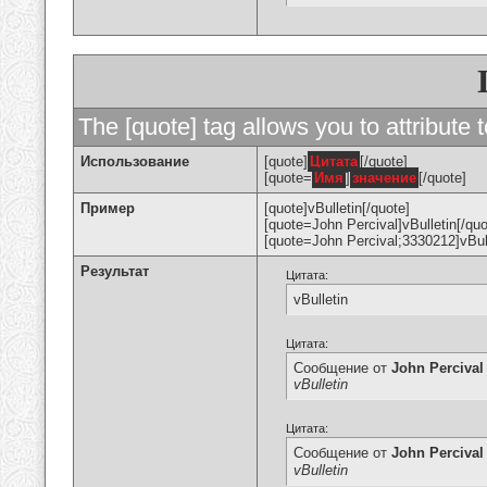
The [quote] tag allows you to attribute 
Использование
[quote]
Цитата
[/quote]
[quote=
Имя
]
значение
[/quote]
Пример
[quote]vBulletin[/quote]
[quote=John Percival]vBulletin[/quo
[quote=John Percival;3330212]vBull
Результат
Цитата:
vBulletin
Цитата:
Сообщение от
John Percival
vBulletin
Цитата:
Сообщение от
John Percival
vBulletin