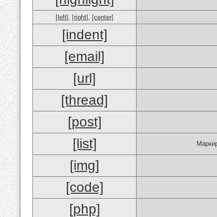
[left]
,
[right]
,
[center]
[indent]
[email]
[url]
[thread]
[post]
[list]
Маркир
[img]
[code]
[php]