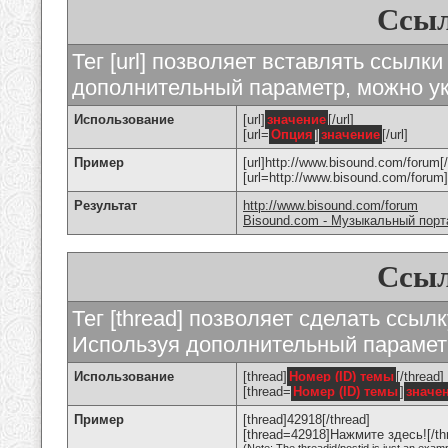
Ссыл
Тег [url] позволяет вставлять ссылк
дополнительный параметр, можно ук
Использование
[url]
значение
[/url]
[url=
Опция
]
значение
[/url]
Пример
[url]http://www.bisound.com/forum[/
[url=http://www.bisound.com/foru
Результат
http://www.bisound.com/forum
Bisound.com - Музыкальный порт
Ссыл
Тег [thread] позволяет сделать ссылк
Используя дополнительный параметр
Использование
[thread]
Номер (ID) темы
[/thread]
[thread=
Номер (ID) темы
]
значе
Пример
[thread]42918[/thread]
[thread=42918]Нажмите здесь![/th