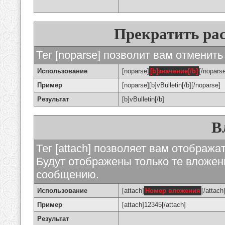
Прекратить ра
Тег [noparse] позволит вам отменить
Использование
[noparse]
[b]значение[/b]
[/nopars
Пример
[noparse][b]vBulletin[/b][/noparse]
Результат
[b]vBulletin[/b]
В
Тег [attach] позволяет вам отображ
Будут отображены только те вложе
сообщению.
Использование
[attach]
Номер вложения
[/attach
Пример
[attach]12345[/attach]
Результат