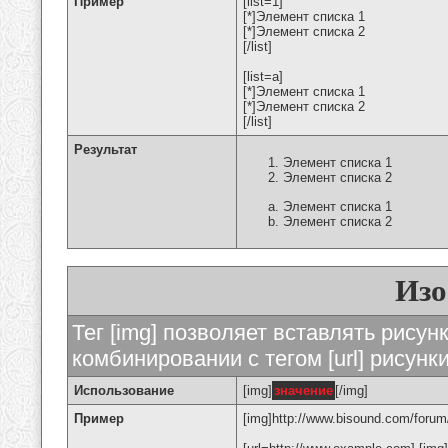
Пример
[list=1]
[*]Элемент списка 1
[*]Элемент списка 2
[/list]
[list=a]
[*]Элемент списка 1
[*]Элемент списка 2
[/list]
Результат
Элемент списка 1
Элемент списка 2
Элемент списка 1
Элемент списка 2
Изо
Тег [img] позволяет вставлять рису
комбинировании с тегом [url] рисунк
Использование
[img]
значение
[/img]
Пример
[img]http://www.bisound.com/forum