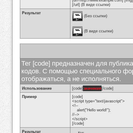
[url=http://www.example.com] [img
[/url] (В виде ссылки)
Результат
(Без ссылки)
(В виде ссылки)
Тег [code] предназначен для публи
кодов. С помощью специального фор
отображаться, а не исполняться.
Использование
[code]
значение
[/code]
Пример
[code]
<script type="text/javascript">
<!--
alert("Hello world!");
//-->
</script>
[/code]
Результат
Код: