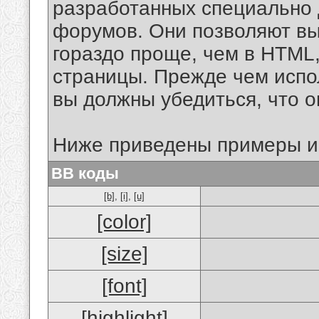
разработанных специально 
форумов. Они позволяют в
гораздо проще, чем в HTML
страницы. Прежде чем испо
вы должны убедиться, что 
Ниже приведены примеры и
BB коды
[b]
,
[i]
,
[u]
[color]
[size]
[font]
[highlight]