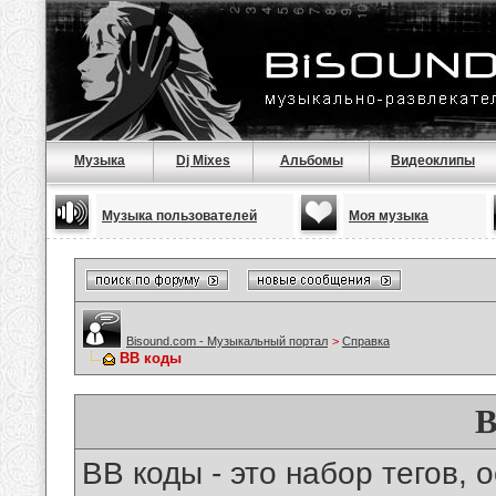
Музыка
Dj Mixes
Альбомы
Видеоклипы
Музыка пользователей
Моя музыка
Bisound.com - Музыкальный портал
>
Справка
BB коды
B
BB коды - это набор тегов,