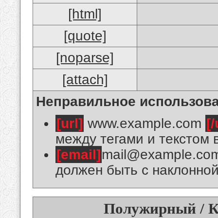
[html]
[quote]
[noparse]
[attach]
Неправильное использова
[url]
www.example.com
[/
между тегами и текстом 
[email]
mail@example.co
должен быть с наклонной
Полужирный / К