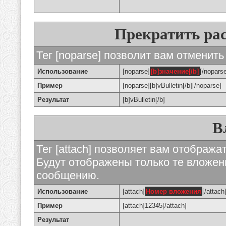
Прекратить ра
Тег [noparse] позволит вам отменить
Использование
[noparse]
[b]значение[/b]
[/nopars
Пример
[noparse][b]vBulletin[/b][/noparse]
Результат
[b]vBulletin[/b]
В
Тег [attach] позволяет вам отображ
Будут отображены только те вложе
сообщению.
Использование
[attach]
Номер вложения
[/attach
Пример
[attach]12345[/attach]
Результат