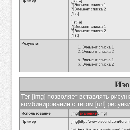
Пример
[list=1]
[*]Элемент списка 1
[*]Элемент списка 2
[/list]
[list=a]
[*]Элемент списка 1
[*]Элемент списка 2
[/list]
Результат
Элемент списка 1
Элемент списка 2
Элемент списка 1
Элемент списка 2
Изо
Тег [img] позволяет вставлять рису
комбинировании с тегом [url] рисунк
Использование
[img]
значение
[/img]
Пример
[img]http://www.bisound.com/forum