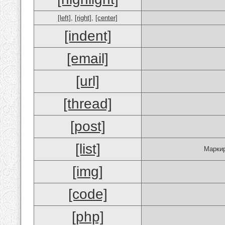
[left]
,
[right]
,
[center]
[indent]
[email]
[url]
[thread]
[post]
[list]
Маркир
[img]
[code]
[php]