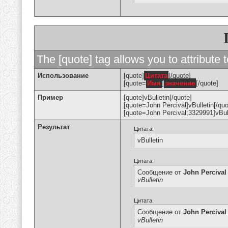
The [quote] tag allows you to attribute 
Использование
[quote]
Цитата
[/quote]
[quote=
Имя
]
значение
[/quote]
Пример
[quote]vBulletin[/quote]
[quote=John Percival]vBulletin[/quo
[quote=John Percival;3329991]vBull
Результат
Цитата:
vBulletin
Цитата:
Сообщение от
John Percival
vBulletin
Цитата:
Сообщение от
John Percival
vBulletin