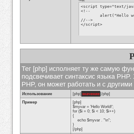
<script type="text/jav
<!--

	alert("Hello world!");

//-->

</script>
Тег [php] исполняет ту же самую функ
подсвечивает синтаксис языка PHP. 
PHP, он может работать и с другими
Использование
[php]
значение
[/php]
Пример
[php]
$myvar = 'Hello World!';
for ($
i = 0; $i < 10; $i++)
{
echo $myvar . "\n";
}
[/php]