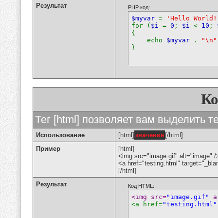
Результат
PHP код:
$myvar
=
'Hello World!
for (
$i
=
0
;
$i
<
10
;
{
echo
$myvar
.
"\n"
}
К
Тег [html] позволяет вам выделить 
Использование
[html]
значение
[/html]
Пример
[html]
<img src="image.gif" alt="image" /
<a href="testing.html" target="_bl
[/html]
Результат
Код HTML:
<img src=
"image.gif"
 a
<a href=
"testing.html"