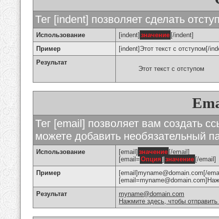
Тег [indent] позволяет сделать отступ
Использование
[indent]
значение
[/indent]
Пример
[indent]Этот текст с отступом[/ind
Результат
Этот текст с отступом
Ema
Тег [email] позволяет вам создать с
можете добавить необязательный па
Использование
[email]
значение
[/email]
[email=
Опция
]
значение
[/email]
Пример
[email]myname@domain.com[/emai
[email=myname@domain.com]Нажми
Результат
myname@domain.com
Нажмите здесь, чтобы отправить