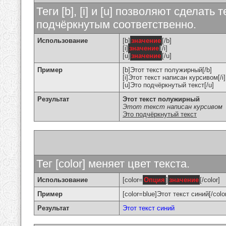
Теги [b], [i] и [u] позволяют сделат
подчёркнутым соответственно.
Использование
[b]
значение
[/b]
[i]
значение
[/i]
[u]
значение
[/u]
Пример
[b]Этот текст полужирный[/b]
[i]Этот текст написан курсивом[/i]
[u]Это подчёркнутый текст[/u]
Результат
Этот текст полужирный
Этот текст написан курсивом
Это подчёркнутый текст
Тег [color] меняет цвет текста.
Использование
[color=
Опция
]
значение
[/color]
Пример
[color=blue]Этот текст синий[/colo
Результат
Этот текст синий