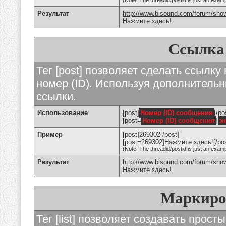
(Note: The threadid/postid is just an examp
Результат
http://www.bisound.com/forum/sho
Нажмите здесь!
Ссылка
Тег [post] позволяет сделать ссылку
номер (ID). Используя дополнитель
ссылки.
Использование
[post]
Номер (ID) сообщения
[/po
[post=
Номер (ID) сообщения
]
з
Пример
[post]269302[/post]
[post=269302]Нажмите здесь![/pos
(Note: The threadid/postid is just an examp
Результат
http://www.bisound.com/forum/sh
Нажмите здесь!
Маркиро
Тег [list] позволяет создавать прос