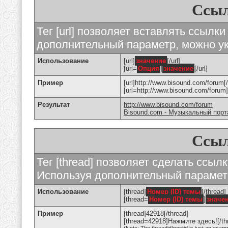
Ссыл
Тег [url] позволяет вставлять ссылк
дополнительный параметр, можно ук
Использование
[url]
значение
[/url]
[url=
Опция
]
значение
[/url]
Пример
[url]http://www.bisound.com/forum[/
[url=http://www.bisound.com/foru
Результат
http://www.bisound.com/forum
Bisound.com - Музыкальный порт
Ссыл
Тег [thread] позволяет сделать ссылк
Используя дополнительный параметр
Использование
[thread]
Номер (ID) темы
[/thread]
[thread=
Номер (ID) темы
]
значе
Пример
[thread]42918[/thread]
[thread=42918]Нажмите здесь![/th