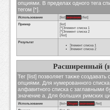
опциями. В пределах одного тега с
тегом [*].
Использование
[list]
значение
[/list]
Пример
[list]
[*]Элемент списка 1
[*]Элемент списка 2
[/list]
Результат
Элемент списка 1
Элемент списка 2
Расширенный (
Тег [list] позволяет также создават
опциями. Для нумерованного списка
алфавитного списка с заглавными бу
значение а. Для больших римских циф
Использование
[list=
Опция
]
значение
[/list]