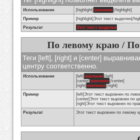
Использование
[highlight]
значение
[/highlight]
Пример
[highlight]Этот текст выделен[/high
Результат
Этот текст выделен
По левому краю / По
Теги [left], [right] и [center] вырав
центру соответственно.
Использование
[left]
значение
[/left]
[center]
значение
[/center]
[right]
значение
[/right]
Пример
[left]Этот текст выровнен по левом
[center]Этот текст выровнен по це
[right]Этот текст выровнен по пра
Результат
Этот текст выровнен по левому 