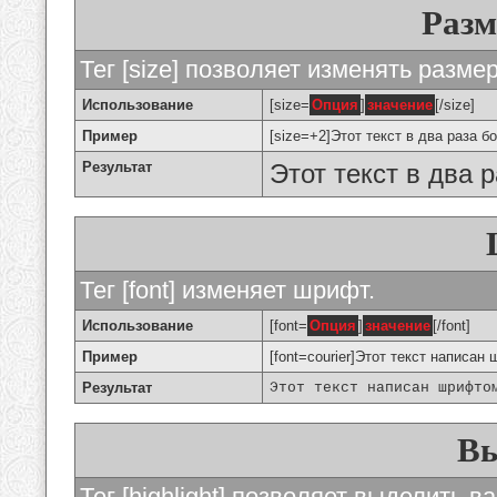
Разм
Тег [size] позволяет изменять разме
Использование
[size=
Опция
]
значение
[/size]
Пример
[size=+2]Этот текст в два раза б
Результат
Этот текст в два 
Тег [font] изменяет шрифт.
Использование
[font=
Опция
]
значение
[/font]
Пример
[font=courier]Этот текст написан 
Результат
Этот текст написан шрифто
Вы
Тег [highlight] позволяет выделить ва