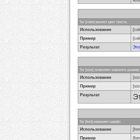
Тег [color] меняет цвет текста.
Использование
[col
Пример
[co
Результат
Это
Тег [size] позволяет изменять разме
Использование
[si
Пример
[si
Результат
Э
Тег [font] изменяет шрифт.
Использование
[fon
Пример
[fo