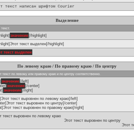
от текст написан шрифтом Courier
Выделение
 текст.
hlight]
значение
[/highlight]
ghlight]Этот текст выделен[/highlight]
от текст выделен
По левому краю / По правому краю / По центру
ивают текст по левому или правому краю и по центру соответственно.
]
значение
[/left]
ter]
значение
[/center]
ht]
значение
[/right]
ft]Этот текст выровнен по левому краю[/left]
nter]Этот текст выровнен по центру[/center]
ght]Этот текст выровнен по правому краю[/right]
т текст выровнен по левому краю
Этот текст выровнен по центру
Этот т