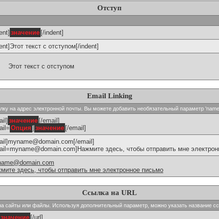
Отступ
ent]
значение
[/indent]
dent]Этот текст с отступом[/indent]
Этот текст с отступом
Email Linking
сылку на адрес электронной почты. Вы можете добавить необязательный параметр 'name
il]
значение
[/email]
ail=
Опция
]
значение
[/email]
ail]myname@domain.com[/email]
ail=myname@domain.com]Нажмите здесь, чтобы отправить мне электронн
name@domain.com
мите здесь, чтобы отправить мне электронное письмо
Ссылка на URL
и на сайты или файлы. Используя дополнительный параметр, можно указать название с
значение
[/url]