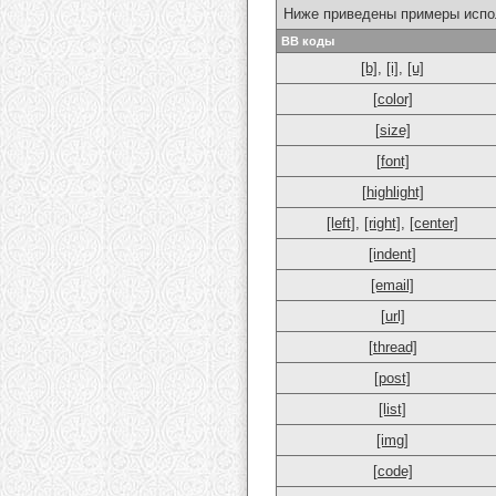
Ниже приведены примеры испо
BB коды
[b]
,
[i]
,
[u]
[color]
[size]
[font]
[highlight]
[left]
,
[right]
,
[center]
[indent]
[email]
[url]
[thread]
[post]
[list]
[img]
[code]