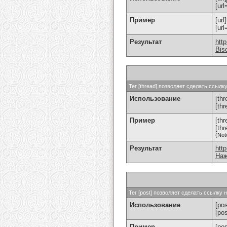
[url
Пример
[url
[ur
Результат
htt
Bis
Тег [thread] позволяет сделать ссыл
Использование
[thr
[th
Пример
[th
[th
(Not
Результат
htt
Наж
Тег [post] позволяет сделать ссылку
Использование
[pos
[po
Пример
[po