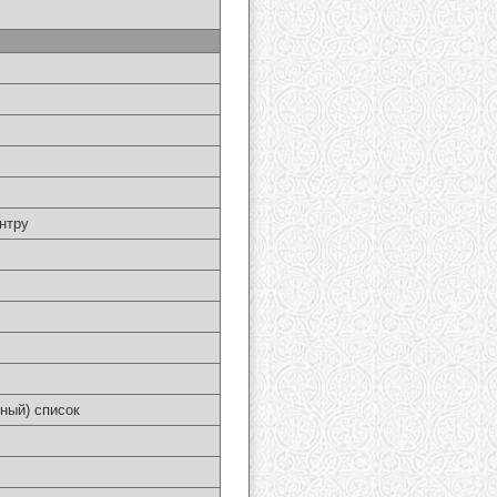
нтру
ный) список