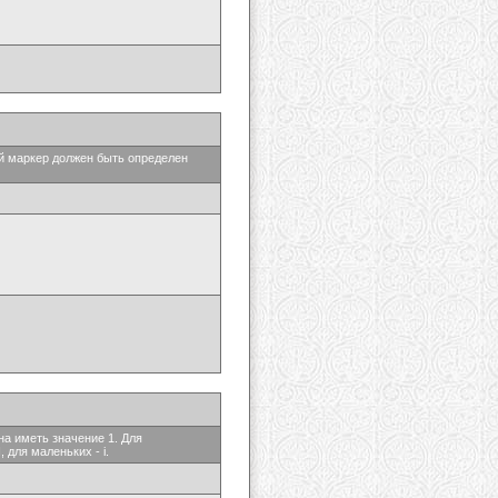
ый маркер должен быть определен
на иметь значение 1. Для
 для маленьких - i.