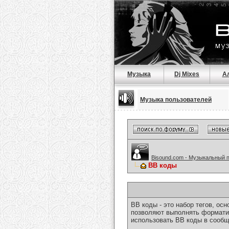
Музыка
Dj Mixes
А
Музыка пользователей
Bisound.com - Музыкальный 
BB коды
BB коды - это набор тегов, о
позволяют выполнять форматир
использовать BB коды в сообщ