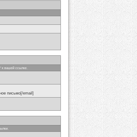
' к вашей ссылке.
ое письмо[/email]
сылки.