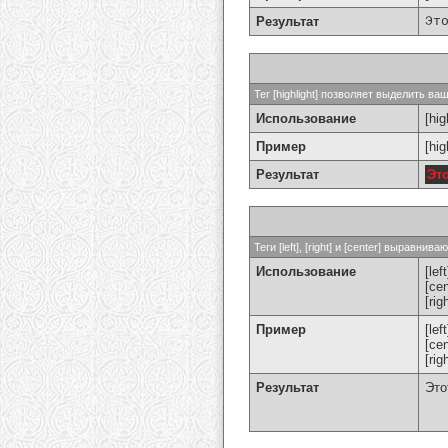
Результат
Эт
Тег [highlight] позволяет выделить ваш
Использование
[hig
Пример
[hi
Результат
Эт
Теги [left], [right] и [center] выравн
Использование
[left
[cen
[rig
Пример
[le
[ce
[ri
Результат
Это