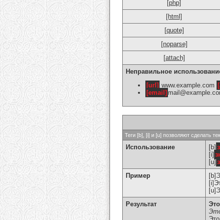
[php]
[html]
[quote]
[noparse]
[attach]
Неправильное использовани
[url]
www.example.com
[
[email]
mail@example.c
Теги [b], [i] и [u] позволяют сделат
Использование
[b]
[i]
з
[u]
Пример
[b]
[i]
[u]
Результат
Это
Это
Это