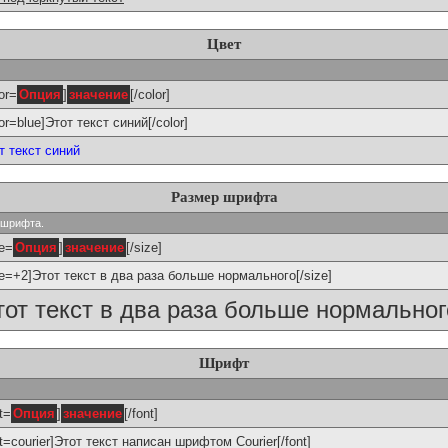
Цвет
or=
Опция
]
значение
[/color]
lor=blue]Этот текст синий[/color]
т текст синий
Размер шрифта
р шрифта.
ze=
Опция
]
значение
[/size]
ze=+2]Этот текст в два раза больше нормального[/size]
тот текст в два раза больше нормальног
Шрифт
t=
Опция
]
значение
[/font]
nt=courier]Этот текст написан шрифтом Courier[/font]