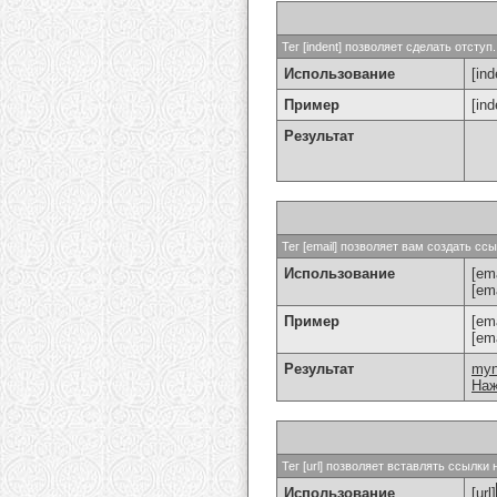
Тег [indent] позволяет сделать отступ.
Использование
[ind
Пример
[in
Результат
Тег [email] позволяет вам создать с
Использование
[ema
[em
Пример
[em
[em
Результат
my
Наж
Тег [url] позволяет вставлять ссылк
Использование
[url]