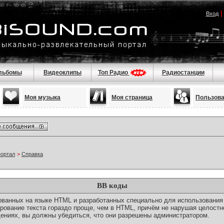
Вход
льбомы
Видеоклипы
Топ Радио
Радиостанции
Моя музыка
Моя страница
Пользов
портал
>
Справка
BB коды
снованных на языке HTML и разработанных специально для использовани
ование текста гораздо проще, чем в HTML, причём не нарушая целостн
ениях, вы должны убедиться, что они разрешены администратором.