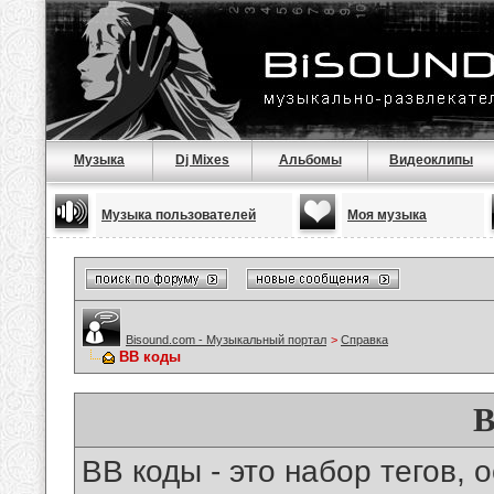
Музыка
Dj Mixes
Альбомы
Видеоклипы
Музыка пользователей
Моя музыка
Bisound.com - Музыкальный портал
>
Справка
BB коды
B
BB коды - это набор тегов,