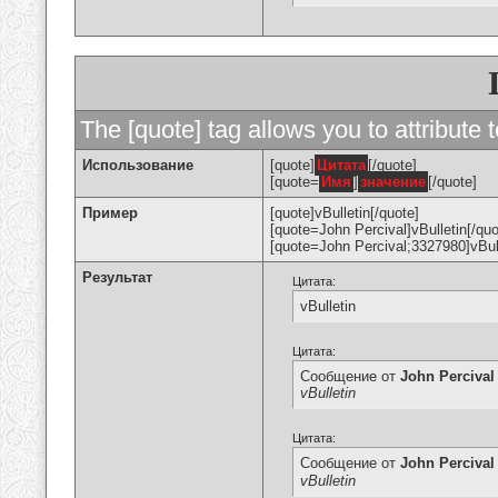
The [quote] tag allows you to attribute 
Использование
[quote]
Цитата
[/quote]
[quote=
Имя
]
значение
[/quote]
Пример
[quote]vBulletin[/quote]
[quote=John Percival]vBulletin[/quo
[quote=John Percival;3327980]vBull
Результат
Цитата:
vBulletin
Цитата:
Сообщение от
John Percival
vBulletin
Цитата:
Сообщение от
John Percival
vBulletin