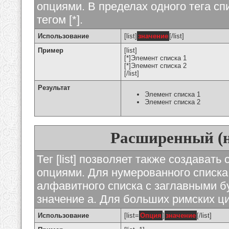
опциями. В пределах одного тега с
тегом [*].
Использование
[list]
значение
[/list]
Пример
[list]
[*]Элемент списка 1
[*]Элемент списка 2
[/list]
Результат
Элемент списка 1
Элемент списка 2
Расширенный (
Тег [list] позволяет также создават
опциями. Для нумерованного списка
алфавитного списка с заглавными бу
значение а. Для больших римских циф
Использование
[list=
Опция
]
значение
[/list]