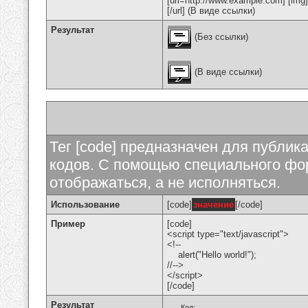
[url=http://www.example.com] [img
[/url] (В виде ссылки)
Результат
(Без ссылки)
(В виде ссылки)
Тег [code] предназначен для публи
кодов. С помощью специального фор
отображаться, а не исполняться.
Использование
[code]
значение
[/code]
Пример
[code]
<script type="text/javascript">
<!--
alert("Hello world!");
//-->
</script>
[/code]
Результат
Код: