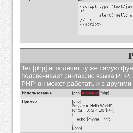
<script type="text/jav
<!--

	alert("Hello world!");

//-->

</script>
Тег [php] исполняет ту же самую функ
подсвечивает синтаксис языка PHP. 
PHP, он может работать и с другими
Использование
[php]
значение
[/php]
Пример
[php]
$myvar = 'Hello World!';
for ($
i = 0; $i < 10; $i++)
{
echo $myvar . "\n";
}
[/php]