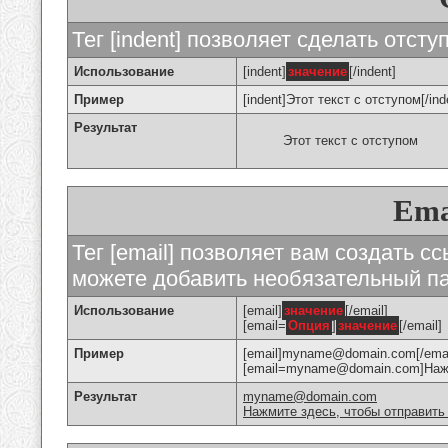
Тег [indent] позволяет сделать отступ
Использование
[indent]
значение
[/indent]
Пример
[indent]Этот текст с отступом[/ind
Результат
Этот текст с отступом
Ema
Тег [email] позволяет вам создать с
можете добавить необязательный па
Использование
[email]
значение
[/email]
[email=
Опция
]
значение
[/email]
Пример
[email]myname@domain.com[/emai
[email=myname@domain.com]Нажми
Результат
myname@domain.com
Нажмите здесь, чтобы отправить