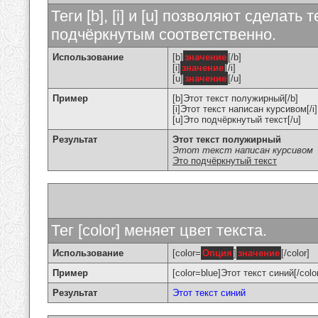
Теги [b], [i] и [u] позволяют сделат
подчёркнутым соответственно.
Использование
[b]
значение
[/b]
[i]
значение
[/i]
[u]
значение
[/u]
Пример
[b]Этот текст полужирный[/b]
[i]Этот текст написан курсивом[/i]
[u]Это подчёркнутый текст[/u]
Результат
Этот текст полужирный
Этот текст написан курсивом
Это подчёркнутый текст
Тег [color] меняет цвет текста.
Использование
[color=
Опция
]
значение
[/color]
Пример
[color=blue]Этот текст синий[/colo
Результат
Этот текст синий