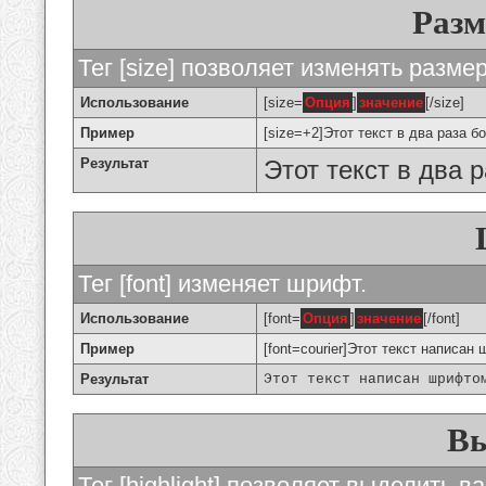
Разм
Тег [size] позволяет изменять разме
Использование
[size=
Опция
]
значение
[/size]
Пример
[size=+2]Этот текст в два раза б
Результат
Этот текст в два 
Тег [font] изменяет шрифт.
Использование
[font=
Опция
]
значение
[/font]
Пример
[font=courier]Этот текст написан 
Результат
Этот текст написан шрифто
Вы
Тег [highlight] позволяет выделить ва