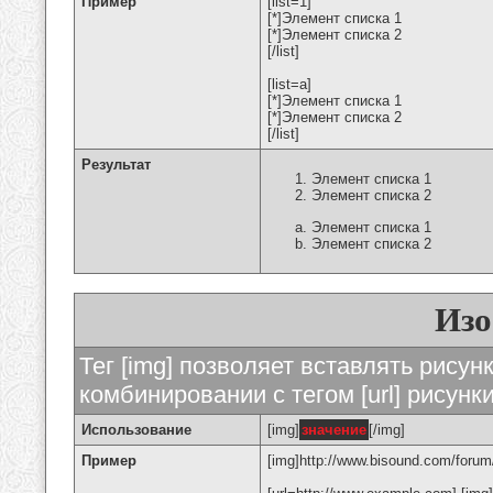
Пример
[list=1]
[*]Элемент списка 1
[*]Элемент списка 2
[/list]
[list=a]
[*]Элемент списка 1
[*]Элемент списка 2
[/list]
Результат
Элемент списка 1
Элемент списка 2
Элемент списка 1
Элемент списка 2
Изо
Тег [img] позволяет вставлять рису
комбинировании с тегом [url] рисунк
Использование
[img]
значение
[/img]
Пример
[img]http://www.bisound.com/forum