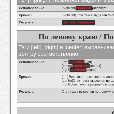
Использование
[highlight]
значение
[/highlight]
Пример
[highlight]Этот текст выделен[/high
Результат
Этот текст выделен
По левому краю / По
Теги [left], [right] и [center] вырав
центру соответственно.
Использование
[left]
значение
[/left]
[center]
значение
[/center]
[right]
значение
[/right]
Пример
[left]Этот текст выровнен по левом
[center]Этот текст выровнен по це
[right]Этот текст выровнен по пра
Результат
Этот текст выровнен по левому 