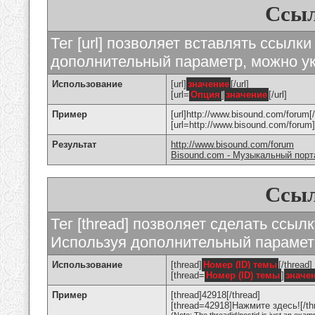
Ссыл
Тег [url] позволяет вставлять ссылк
дополнительный параметр, можно ук
Использование
[url]
значение
[/url]
[url=
Опция
]
значение
[/url]
Пример
[url]http://www.bisound.com/forum[/
[url=http://www.bisound.com/foru
Результат
http://www.bisound.com/forum
Bisound.com - Музыкальный порт
Ссыл
Тег [thread] позволяет сделать ссылк
Используя дополнительный параметр
Использование
[thread]
Номер (ID) темы
[/thread]
[thread=
Номер (ID) темы
]
значе
Пример
[thread]42918[/thread]
[thread=42918]Нажмите здесь![/th