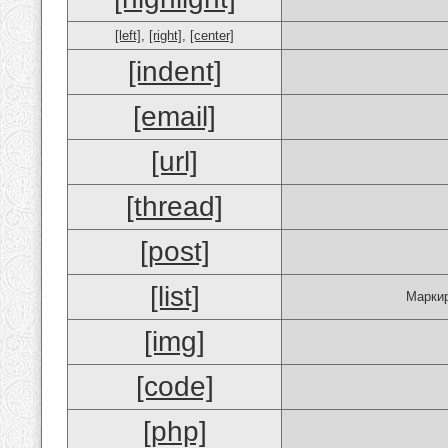
[left]
,
[right]
,
[center]
[indent]
[email]
[url]
[thread]
[post]
[list]
Маркир
[img]
[code]
[php]