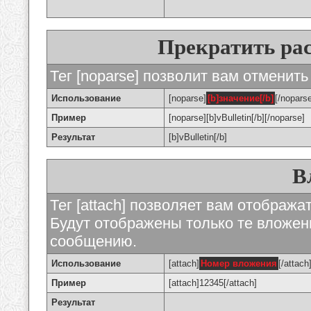
Прекратить ра
Тег [noparse] позволит вам отменить
Использование
[noparse]
[b]значение[/b]
[/nopars
Пример
[noparse][b]vBulletin[/b][/noparse]
Результат
[b]vBulletin[/b]
В
Тег [attach] позволяет вам отображ
Будут отображены только те вложе
сообщению.
Использование
[attach]
Номер вложения
[/attach
Пример
[attach]12345[/attach]
Результат