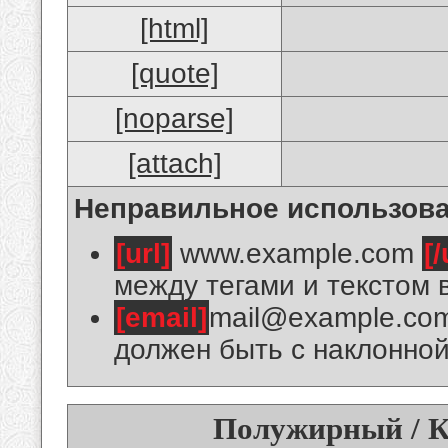
[html]
[quote]
[noparse]
[attach]
Неправильное использова
[url]
www.example.com
[/
между тегами и текстом 
[email]
mail@example.co
должен быть с наклонной
Полужирный / К