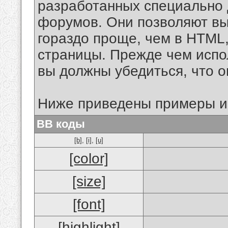
разработанных специально 
форумов. Они позволяют в
гораздо проще, чем в HTML
страницы. Прежде чем испо
вы должны убедиться, что 
Ниже приведены примеры и
BB коды
[b]
,
[i]
,
[u]
[color]
[size]
[font]
[highlight]