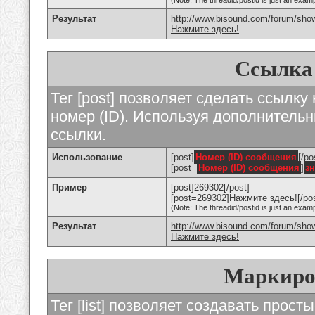
(Note: The threadid/postid is just an examp
Результат
http://www.bisound.com/forum/sho
Нажмите здесь!
Ссылка
Тег [post] позволяет сделать ссылку
номер (ID). Используя дополнитель
ссылки.
Использование
[post]
Номер (ID) сообщения
[/po
[post=
Номер (ID) сообщения
]
з
Пример
[post]269302[/post]
[post=269302]Нажмите здесь![/pos
(Note: The threadid/postid is just an examp
Результат
http://www.bisound.com/forum/sh
Нажмите здесь!
Маркиро
Тег [list] позволяет создавать прос