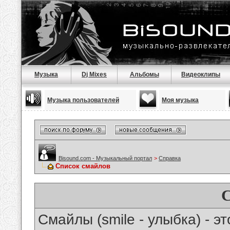
Музыка
Dj Mixes
Альбомы
Видеоклипы
Музыка пользователей
Моя музыка
Bisound.com - Музыкальный портал
>
Справка
Список смайлов
Смайлы (smile - улыбка) - 