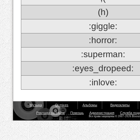
(h)
:giggle:
:horror:
:superman:
:eyes_dropeed:
:inlove:
Музыка
Dj mixes
Альбомы
Видеоклипы
Реклама на сайте
Помощь
Администрация
Служба под
Все права защищены © 2007-2026 Bisou