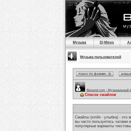
Музыка
Dj Mixes
А
Музыка пользователей
Bisound.com - Музыкальный 
Список смайлов
Смайлы (smile - улыбка) - эт
вы часто пользуетесь чатами и
популярные варианты текстовы