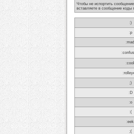
Чтобы не испортить сообщение
вставляете в сообщение коды 
:)
:p
:mad
:confu
:cool
:rolley
;)
:D
:o
:(
:eek
;(