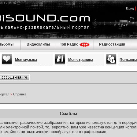
Вход
льбомы
Видеоклипы
Топ Радио
Радиостанции
Моя музыка
Моя страница
Пользов
портал
>
Справка
Смайлы
о маленькие графические изображения, которые используются для переда
ли электронной почтой, то, вероятно, вам уже известна концепция испо
х смайлов автоматически преобразуются в графические.