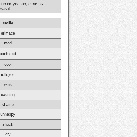
нно актуально, если вы
майл!
smilie
grimace
mad
confused
cool
rolleyes
wink
exciting
shame
unhappy
shock
cry