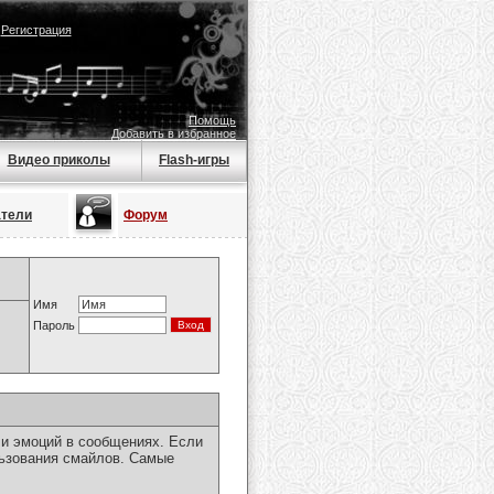
|
Регистрация
Помощь
Добавить в избранное
Видео приколы
Flash-игры
атели
Форум
Имя
Пароль
чи эмоций в сообщениях. Если
льзования смайлов. Самые