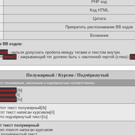
PHP код
Код HTML
Цитата
Прекратить распознавание BB кодов
Вложение
е BB кодов:
/url]
- нельзя допускать пробела между тегами и текстом внутри.
om
[email]
- закрывающий тег должен быть с наклонной чертой (слеш) (
[/
Полужирный / Курсив / Подчёркнутый
ь текст полужирным, наклонным и подчёркнутым соответственно.
значение
[/b]
начение
[/i]
значение
[/u]
Этот текст полужирный[/b]
Этот текст написан курсивом[/i]
Это подчёркнутый текст[/u]
т текст полужирный
т текст написан курсивом
 подчёркнутый текст