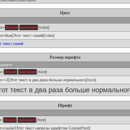
Цвет
or=
Опция
]
значение
[/color]
lor=blue]Этот текст синий[/color]
т текст синий
Размер шрифта
р шрифта.
ze=
Опция
]
значение
[/size]
ze=+2]Этот текст в два раза больше нормального[/size]
тот текст в два раза больше нормальног
Шрифт
t=
Опция
]
значение
[/font]
nt=courier]Этот текст написан шрифтом Courier[/font]