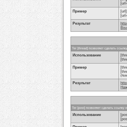
[url
Пример
[url
[ur
Результат
htt
Bis
Тег [thread] позволяет сделать ссыл
Использование
[thr
[th
Пример
[th
[th
(Not
Результат
htt
Наж
Тег [post] позволяет сделать ссылку
Использование
[pos
[po
Пример
[po