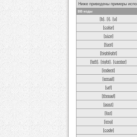
Ниже приведены примеры испо
BB коды
[b]
,
[i]
,
[u]
[color]
[size]
[font]
[highlight]
[left]
,
[right]
,
[center]
[indent]
[email]
[url]
[thread]
[post]
[list]
[img]
[code]