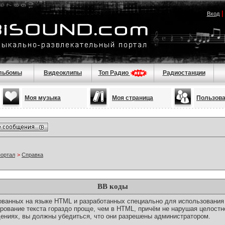
Вход
льбомы
Видеоклипы
Топ Радио
Радиостанции
Моя музыка
Моя страница
Пользов
портал
>
Справка
BB коды
снованных на языке HTML и разработанных специально для использовани
ование текста гораздо проще, чем в HTML, причём не нарушая целостн
ениях, вы должны убедиться, что они разрешены администратором.