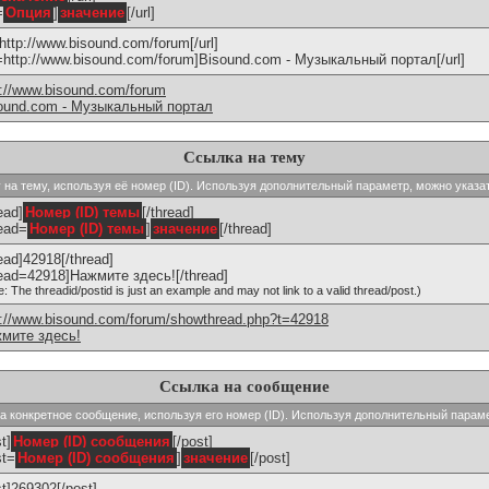
=
Опция
]
значение
[/url]
]http://www.bisound.com/forum[/url]
l=http://www.bisound.com/forum]Bisound.com - Музыкальный портал[/url]
p://www.bisound.com/forum
ound.com - Музыкальный портал
Ссылка на тему
ку на тему, используя её номер (ID). Используя дополнительный параметр, можно указа
ead]
Номер (ID) темы
[/thread]
read=
Номер (ID) темы
]
значение
[/thread]
read]42918[/thread]
read=42918]Нажмите здесь![/thread]
e: The threadid/postid is just an example and may not link to a valid thread/post.)
p://www.bisound.com/forum/showthread.php?t=42918
мите здесь!
Ссылка на сообщение
 на конкретное сообщение, используя его номер (ID). Используя дополнительный парам
t]
Номер (ID) сообщения
[/post]
st=
Номер (ID) сообщения
]
значение
[/post]
st]269302[/post]