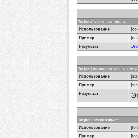
Тег [color] меняет цвет текста.
Использование
[col
Пример
[co
Результат
Это
Тег [size] позволяет изменять разме
Использование
[si
Пример
[si
Результат
Э
Тег [font] изменяет шрифт.
Использование
[fon
Пример
[fo