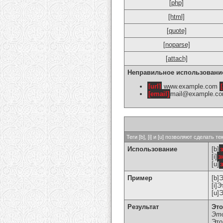
[php]
[html]
[quote]
[noparse]
[attach]
Неправильное использовани
[url]
www.example.com
[
[email]
mail@example.c
Теги [b], [i] и [u] позволяют сделат
Использование
[b]
[i]
з
[u]
Пример
[b]
[i]
[u]
Результат
Это
Это
Это