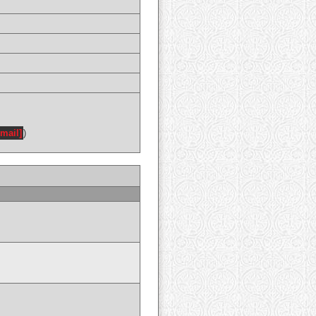
email]
)