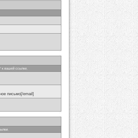
' к вашей ссылке.
ое письмо[/email]
сылки.