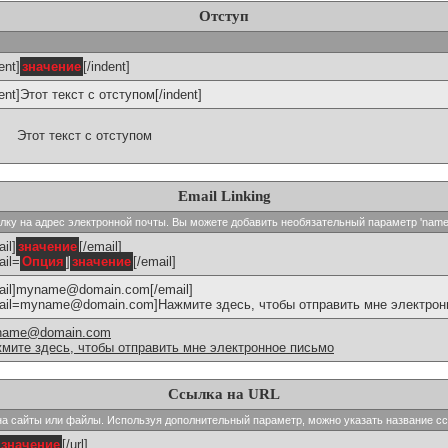
Отступ
ent]
значение
[/indent]
dent]Этот текст с отступом[/indent]
Этот текст с отступом
Email Linking
сылку на адрес электронной почты. Вы можете добавить необязательный параметр 'name
il]
значение
[/email]
ail=
Опция
]
значение
[/email]
ail]myname@domain.com[/email]
ail=myname@domain.com]Нажмите здесь, чтобы отправить мне электронн
name@domain.com
мите здесь, чтобы отправить мне электронное письмо
Ссылка на URL
и на сайты или файлы. Используя дополнительный параметр, можно указать название с
значение
[/url]