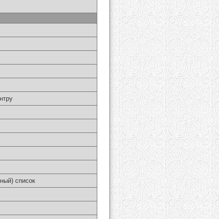
нтру
ный) список