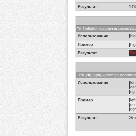
Результат
Эт
Тег [highlight] позволяет выделить ваш
Использование
[hig
Пример
[hi
Результат
Эт
Теги [left], [right] и [center] выравн
Использование
[left
[cen
[rig
Пример
[le
[ce
[ri
Результат
Это