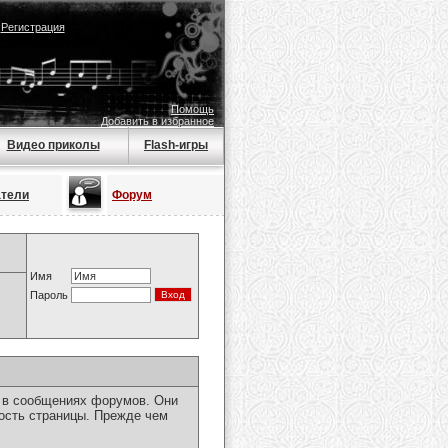
|
Регистрация
Помощь
Добавить в избранное
Видео приколы
Flash-игры
атели
Форум
Имя
Пароль
я в сообщениях форумов. Они
ость страницы. Прежде чем