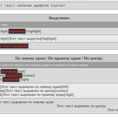
от текст написан шрифтом Courier
Выделение
 текст.
hlight]
значение
[/highlight]
ghlight]Этот текст выделен[/highlight]
от текст выделен
По левому краю / По правому краю / По центру
ивают текст по левому или правому краю и по центру соответственно.
]
значение
[/left]
ter]
значение
[/center]
ht]
значение
[/right]
ft]Этот текст выровнен по левому краю[/left]
nter]Этот текст выровнен по центру[/center]
ght]Этот текст выровнен по правому краю[/right]
т текст выровнен по левому краю
Этот текст выровнен по центру
Этот т