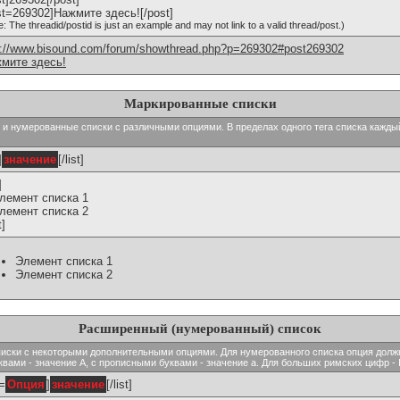
st=269302]Нажмите здесь![/post]
e: The threadid/postid is just an example and may not link to a valid thread/post.)
p://www.bisound.com/forum/showthread.php?p=269302#post269302
мите здесь!
Маркированные списки
тые и нумерованные списки с различными опциями. В пределах одного тега списка кажд
]
значение
[/list]
]
Элемент списка 1
Элемент списка 2
t]
Элемент списка 1
Элемент списка 2
Расширенный (нумерованный) список
ь списки с некоторыми дополнительными опциями. Для нумерованного списка опция долж
вами - значение A, с прописными буквами - значение а. Для больших римских цифр - I,
t=
Опция
]
значение
[/list]