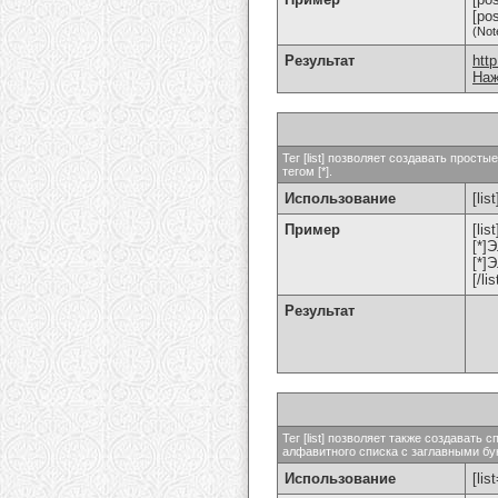
[po
(Not
Результат
htt
Наж
Тег [list] позволяет создавать прос
тегом [*].
Использование
[list
Пример
[list
[*]
[*]
[/lis
Результат
Тег [list] позволяет также создават
алфавитного списка с заглавными бук
Использование
[lis