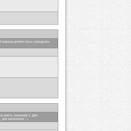
ый маркер должен быть определен
на иметь значение 1. Для
 для маленьких - i.