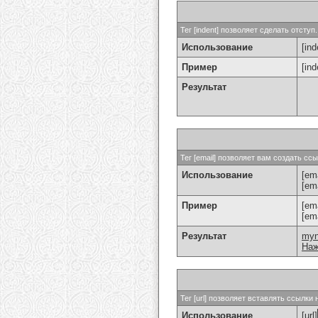
Тег [indent] позволяет сделать отступ.
Использование
[ind
Пример
[in
Результат
Тег [email] позволяет вам создать с
Использование
[ema
[em
Пример
[em
[em
Результат
my
Наж
Тег [url] позволяет вставлять ссылк
Использование
[url]