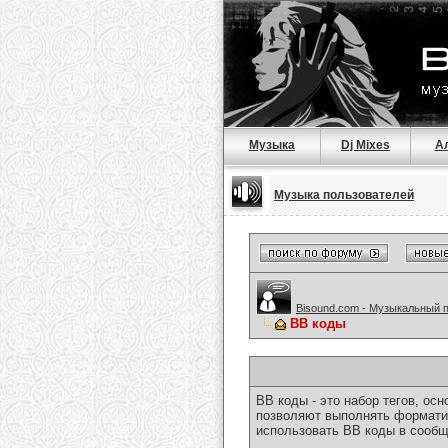
Музыка
Dj Mixes
А
Музыка пользователей
Bisound.com - Музыкальный 
BB коды
BB коды - это набор тегов, о
позволяют выполнять форматир
использовать BB коды в сообщ