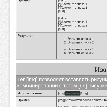
Пример
[list=1]
[*]Элемент списка 1
[*]Элемент списка 2
[/list]
[list=a]
[*]Элемент списка 1
[*]Элемент списка 2
[/list]
Результат
Элемент списка 1
Элемент списка 2
Элемент списка 1
Элемент списка 2
Изо
Тег [img] позволяет вставлять рису
комбинировании с тегом [url] рисунк
Использование
[img]
значение
[/img]
Пример
[img]http://www.bisound.com/forum