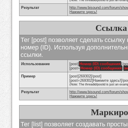
(Note: The threadid/postid is just an examp
Результат
http://www.bisound.com/forum/sho
Нажмите здесь!
Ссылка
Тег [post] позволяет сделать ссылку
номер (ID). Используя дополнитель
ссылки.
Использование
[post]
Номер (ID) сообщения
[/po
[post=
Номер (ID) сообщения
]
з
Пример
[post]269302[/post]
[post=269302]Нажмите здесь![/pos
(Note: The threadid/postid is just an examp
Результат
http://www.bisound.com/forum/sh
Нажмите здесь!
Маркиро
Тег [list] позволяет создавать прос