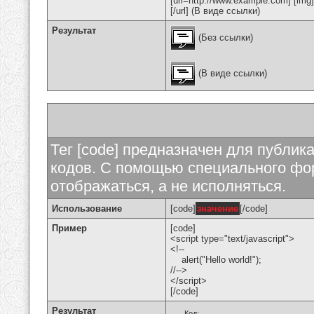
[url=http://www.example.com] [img
[/url] (В виде ссылки)
Результат
(Без ссылки)
(В виде ссылки)
Тег [code] предназначен для публи
кодов. С помощью специального фор
отображаться, а не исполняться.
Использование
[code]
значение
[/code]
Пример
[code]
<script type="text/javascript">
<!--
alert("Hello world!");
//-->
</script>
[/code]
Результат
Код: