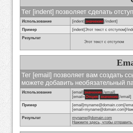
Тег [indent] позволяет сделать отступ
Использование
[indent]
значение
[/indent]
Пример
[indent]Этот текст с отступом[/ind
Результат
Этот текст с отступом
Ema
Тег [email] позволяет вам создать с
можете добавить необязательный па
Использование
[email]
значение
[/email]
[email=
Опция
]
значение
[/email]
Пример
[email]myname@domain.com[/emai
[email=myname@domain.com]Нажми
Результат
myname@domain.com
Нажмите здесь, чтобы отправить