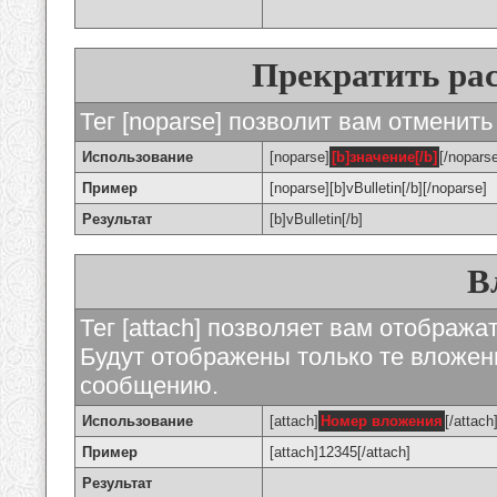
Прекратить ра
Тег [noparse] позволит вам отменить
Использование
[noparse]
[b]значение[/b]
[/nopars
Пример
[noparse][b]vBulletin[/b][/noparse]
Результат
[b]vBulletin[/b]
В
Тег [attach] позволяет вам отображ
Будут отображены только те вложе
сообщению.
Использование
[attach]
Номер вложения
[/attach
Пример
[attach]12345[/attach]
Результат