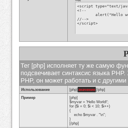
<script type="text/jav
<!--

	alert("Hello world!");

//-->

</script>
Тег [php] исполняет ту же самую функ
подсвечивает синтаксис языка PHP. 
PHP, он может работать и с другими
Использование
[php]
значение
[/php]
Пример
[php]
$myvar = 'Hello World!';
for ($
i = 0; $i < 10; $i++)
{
echo $myvar . "\n";
}
[/php]