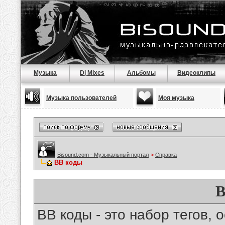
Музыка
Dj Mixes
Альбомы
Видеоклипы
Музыка пользователей
Моя музыка
Bisound.com - Музыкальный портал
>
Справка
BB коды
B
BB коды - это набор тегов,