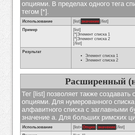
опциями. В пределах одного тега с
тегом [*].
Использование
[list]
значение
[/list]
Пример
[list]
[*]Элемент списка 1
[*]Элемент списка 2
[/list]
Результат
Элемент списка 1
Элемент списка 2
Расширенный (
Тег [list] позволяет также создават
опциями. Для нумерованного списка
алфавитного списка с заглавными бу
значение а. Для больших римских циф
Использование
[list=
Опция
]
значение
[/list]