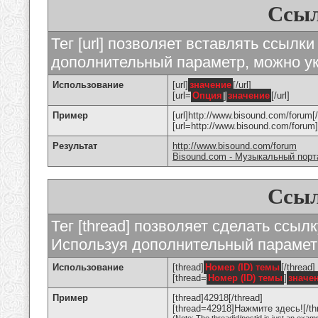
Ссыл
Тег [url] позволяет вставлять ссылк
дополнительный параметр, можно ук
Использование
[url]
значение
[/url]
[url=
Опция
]
значение
[/url]
Пример
[url]http://www.bisound.com/forum[/
[url=http://www.bisound.com/foru
Результат
http://www.bisound.com/forum
Bisound.com - Музыкальный порт
Ссыл
Тег [thread] позволяет сделать ссылк
Используя дополнительный параметр
Использование
[thread]
Номер (ID) темы
[/thread]
[thread=
Номер (ID) темы
]
значе
Пример
[thread]42918[/thread]
[thread=42918]Нажмите здесь![/th