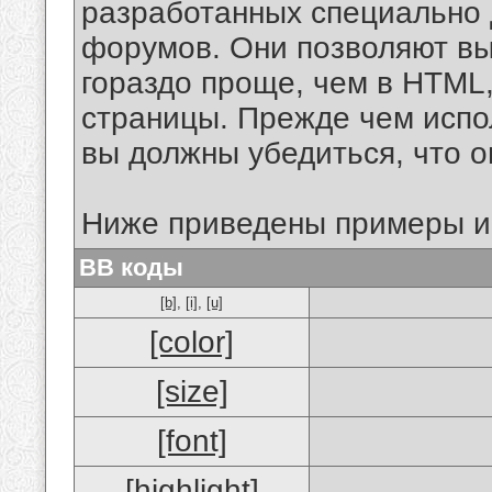
разработанных специально 
форумов. Они позволяют в
гораздо проще, чем в HTML
страницы. Прежде чем испо
вы должны убедиться, что 
Ниже приведены примеры и
BB коды
[b]
,
[i]
,
[u]
[color]
[size]
[font]
[highlight]