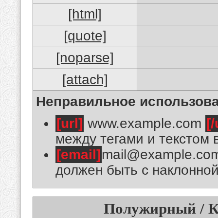
[html]
[quote]
[noparse]
[attach]
Неправильное использова
[url]
www.example.com
[/
между тегами и текстом 
[email]
mail@example.co
должен быть с наклонной
Полужирный / К