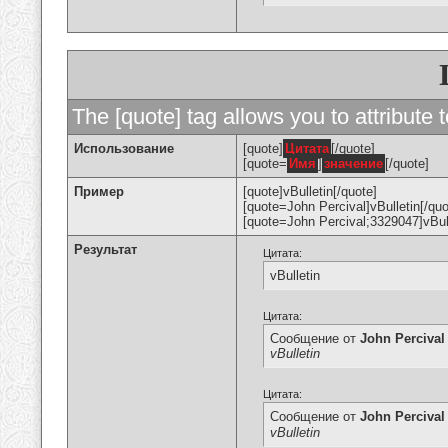
The [quote] tag allows you to attribute 
Использование
[quote]
Цитата
[/quote]
[quote=
Имя
]
значение
[/quote]
Пример
[quote]vBulletin[/quote]
[quote=John Percival]vBulletin[/quo
[quote=John Percival;3329047]vBull
Результат
Цитата:
vBulletin
Цитата:
Сообщение от
John Percival
vBulletin
Цитата:
Сообщение от
John Percival
vBulletin