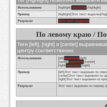
Использование
[highlight]
значение
[/highlight]
Пример
[highlight]Этот текст выделен[/high
Результат
Этот текст выделен
По левому краю / По
Теги [left], [right] и [center] вырав
центру соответственно.
Использование
[left]
значение
[/left]
[center]
значение
[/center]
[right]
значение
[/right]
Пример
[left]Этот текст выровнен по левом
[center]Этот текст выровнен по це
[right]Этот текст выровнен по пра
Результат
Этот текст выровнен по левому 