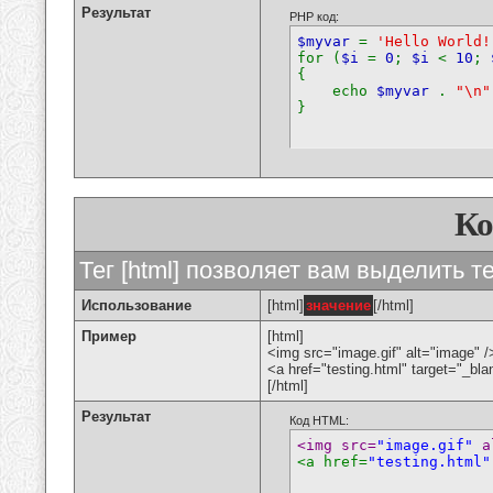
Результат
PHP код:
$myvar
=
'Hello World!
for (
$i
=
0
;
$i
<
10
;
{
echo
$myvar
.
"\n"
}
К
Тег [html] позволяет вам выделить 
Использование
[html]
значение
[/html]
Пример
[html]
<img src="image.gif" alt="image" /
<a href="testing.html" target="_bl
[/html]
Результат
Код HTML:
<img src=
"image.gif"
 a
<a href=
"testing.html"