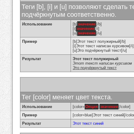
Теги [b], [i] и [u] позволяют сделат
подчёркнутым соответственно.
Использование
[b]
значение
[/b]
[i]
значение
[/i]
[u]
значение
[/u]
Пример
[b]Этот текст полужирный[/b]
[i]Этот текст написан курсивом[/i]
[u]Это подчёркнутый текст[/u]
Результат
Этот текст полужирный
Этот текст написан курсивом
Это подчёркнутый текст
Тег [color] меняет цвет текста.
Использование
[color=
Опция
]
значение
[/color]
Пример
[color=blue]Этот текст синий[/colo
Результат
Этот текст синий