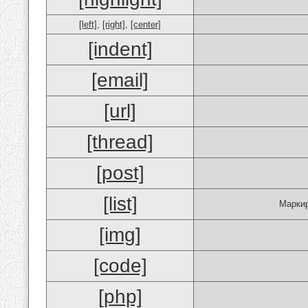
[left]
,
[right]
,
[center]
[indent]
[email]
[url]
[thread]
[post]
[list]
Маркир
[img]
[code]
[php]