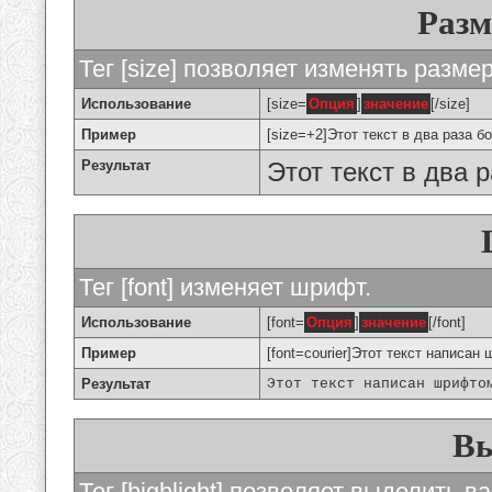
Разм
Тег [size] позволяет изменять разме
Использование
[size=
Опция
]
значение
[/size]
Пример
[size=+2]Этот текст в два раза б
Результат
Этот текст в два 
Тег [font] изменяет шрифт.
Использование
[font=
Опция
]
значение
[/font]
Пример
[font=courier]Этот текст написан 
Результат
Этот текст написан шрифто
Вы
Тег [highlight] позволяет выделить ва